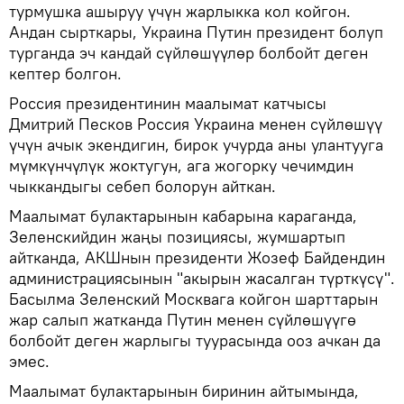
турмушка ашыруу үчүн жарлыкка кол койгон.
Андан сырткары, Украина Путин президент болуп
турганда эч кандай сүйлөшүүлөр болбойт деген
кептер болгон.
Россия президентинин маалымат катчысы
Дмитрий Песков Россия Украина менен сүйлөшүү
үчүн ачык экендигин, бирок учурда аны улантууга
мүмкүнчүлүк жоктугун, ага жогорку чечимдин
чыккандыгы себеп болорун айткан.
Маалымат булактарынын кабарына караганда,
Зеленскийдин жаңы позициясы, жумшартып
айтканда, АКШнын президенти Жозеф Байдендин
администрациясынын "акырын жасалган түрткүсү".
Басылма Зеленский Москвага койгон шарттарын
жар салып жатканда Путин менен сүйлөшүүгө
болбойт деген жарлыгы туурасында ооз ачкан да
эмес.
Маалымат булактарынын биринин айтымында,