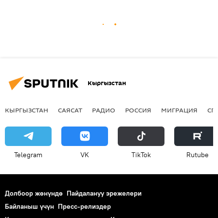
Кыргызстан
КЫРГЫЗСТАН
САЯСАТ
РАДИО
РОССИЯ
МИГРАЦИЯ
СП
Telegram
VK
ТikТоk
Rutube
Долбоор жөнүндө
Пайдалануу эрежелери
Байланыш үчүн
Пресс-релиздер