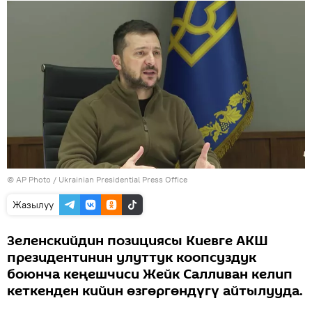
©
AP Photo
/ Ukrainian Presidential Press Office
Жазылуу
Зеленскийдин позициясы Киевге АКШ
президентинин улуттук коопсуздук
боюнча кеңешчиси Жейк Салливан келип
кеткенден кийин өзгөргөндүгү айтылууда.