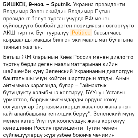
БИШКЕК, 9-ноя. – Sputnik.
Украина президенти
Владимир Зеленскийдин Владимир Путин
президент болуп турган учурда РФ менен
сүйлөшүүгө болбойт деген позициясын өзгөртүүгө
АКШ түрттү. Бул тууралуу
Politico
басылмасы
кырдаалды жакшы билген эки маалымат булагына
таянып жазган.
Батыш ЖМКларынын Киев Россия менен диалогго
түрткү берди деген маалыматтарынан кийин
шейшемби күнү Зеленский Украинанын диалогдун
башталышы үчүн койгон шарттарын атады. Анын
айтымына караганда, булар – "аймактык
бүтүндүктү калыбына келтирүү, БУУнун Уставын
урматтоо, бардык чыгымдарды ордуна коюу,
согуштук ар бир кызматкерди жазалоо жана анын
кайталанбашына кепилдик берүү". Зеленский муну
менен катар Улуттук коопсуздук жана коргонуу
кеңешинин Россия президенти Путин менен
сүйлөшүүлөрдү жүргүзбөө боюнча чечимин