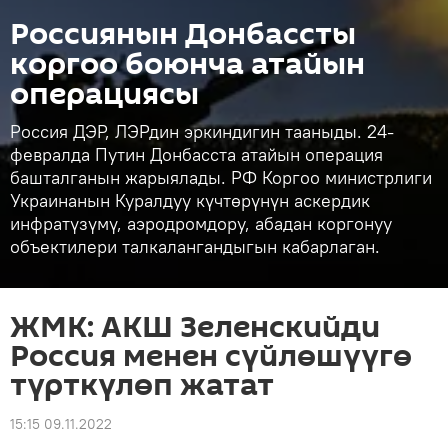
Россиянын Донбассты
коргоо боюнча атайын
операциясы
Россия ДЭР, ЛЭРдин эркиндигин тааныды. 24-
февралда Путин Донбасста атайын операция
башталганын жарыялады. РФ Коргоо министрлиги
Украинанын Куралдуу күчтөрүнүн аскердик
инфратүзүмү, аэродромдору, абадан коргонуу
объектилери талкалангандыгын кабарлаган.
ЖМК: АКШ Зеленскийди
Россия менен сүйлөшүүгө
түрткүлөп жатат
15:15 09.11.2022