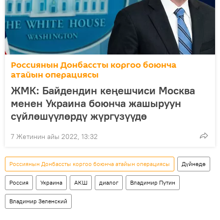
Россиянын Донбассты коргоо боюнча
атайын операциясы
ЖМК: Байдендин кеңешчиси Москва
менен Украина боюнча жашыруун
сүйлөшүүлөрдү жүргүзүүдө
7 Жетинин айы 2022, 13:32
Россиянын Донбассты коргоо боюнча атайын операциясы
Дүйнөдө
Россия
Украина
АКШ
диалог
Владимир Путин
Владимир Зеленский