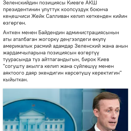
Зеленскийдин позициясы Киевге АКШ
президентинин улуттук коопсуздук боюнча
кеңешчиси Жейк Салливан келип кеткенден кийин
өзгөргөн.
Анткен менен Байдендин администрациясынын
аты аталбаган жогорку деңгээлдеги өкүлү
америкалык расмий адамдар Зеленский жана анын
жардамчыларына позициясын өзгөртүү
туурасында түз айтпагандыгын, бирок Киев
"согушту акылга келип жана сүйлөшүү менен
аяктоого даяр экендигин көрсөтүшү керектигин"
кыйыткан.