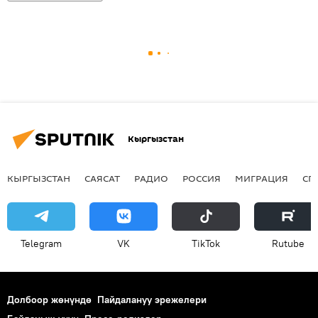
Кыргызстан
КЫРГЫЗСТАН
САЯСАТ
РАДИО
РОССИЯ
МИГРАЦИЯ
СП
Telegram
VK
ТikТоk
Rutube
Долбоор жөнүндө
Пайдалануу эрежелери