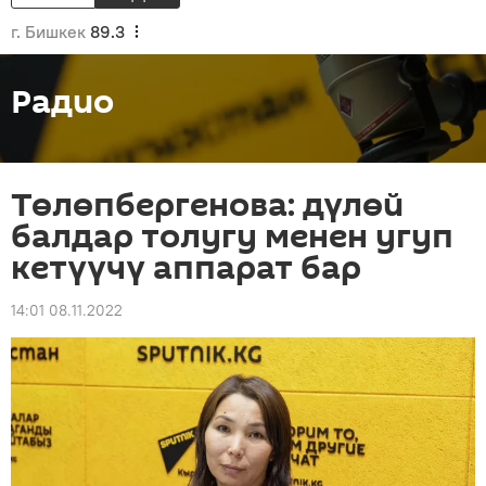
г. Бишкек
89.3
Радио
Төлөпбергенова: дүлөй
балдар толугу менен угуп
кетүүчү аппарат бар
14:01 08.11.2022