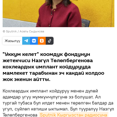
©
Sputnik
/ Асель Сыдыкова
Жазылуу
"Уккум келет" коомдук фондунун
жетекчиси Назгүл Төлөпбергенова
кохлеардык имплант койдурууда
мамлекет тарабынан эч кандай колдоо
жок экенин айтты.
Кохлеардык имплант койдуруу менен дүлөй
адамдар угуу мүмкүнчүлүгүнө ээ болушат. Ал
тургай тубаса бул илдет менен төрөлгөн балдар да
угуп, сүйлөп кетиши ыктымал. Бул тууралуу Назгүл
Төлөпбергенова
Sputnik Кыргызстан радиосуна