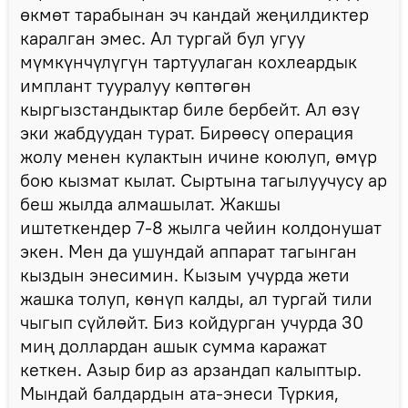
өкмөт тарабынан эч кандай жеңилдиктер
каралган эмес. Ал тургай бул угуу
мүмкүнчүлүгүн тартуулаган кохлеардык
имплант тууралуу көптөгөн
кыргызстандыктар биле бербейт. Ал өзү
эки жабдуудан турат. Бирөөсү операция
жолу менен кулактын ичине коюлуп, өмүр
бою кызмат кылат. Сыртына тагылуучусу ар
беш жылда алмашылат. Жакшы
иштеткендер 7-8 жылга чейин колдонушат
экен. Мен да ушундай аппарат тагынган
кыздын энесимин. Кызым учурда жети
жашка толуп, көнүп калды, ал тургай тили
чыгып сүйлөйт. Биз койдурган учурда 30
миң доллардан ашык сумма каражат
кеткен. Азыр бир аз арзандап калыптыр.
Мындай балдардын ата-энеси Түркия,