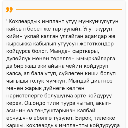
"Кохлеардык имплант угуу мүмкүнчүлүгүн
кайрып берет же тартуулайт. Угуп жүрүп
кийин укпай калган улгайган адамдар же
кырсыкка кабылып угуусун жоготкондор
койдурса болот. Мындан сырткары,
дүлөйлүк менен төрөлгөн ымыркайларга
да бир жаш эки айына чейин койдуруп
калса, ал бала угуп, сүйлөгөн киши болуп
чыгышы толук мүмкүн. Мындай диагноз
менен жарык дүйнөгө келген
наристелерге болушунча эрте койдуруу
керек. Ошондо тили туура чыгып, акыл-
эсинин өз теңтуштарынан калбай
өрчүшүнө өбөлгө түзүлөт. Бирок, тилекке
каршы, кохлеардык имплантты койдурууда