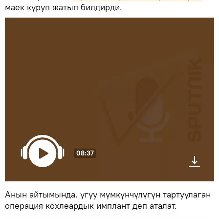
маек куруп жатып билдирди.
08:37
Анын айтымында, угуу мүмкүнчүлүгүн тартуулаган
операция кохлеардык имплант деп аталат.