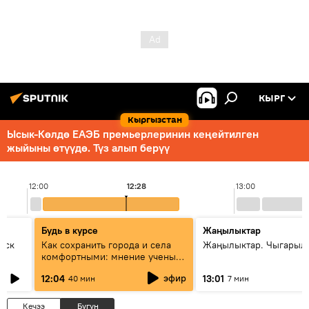
КЫРГ
Кыргызстан
Ысык-Көлдө ЕАЭБ премьерлеринин кеңейтилген
жыйыны өтүүдө. Түз алып берүү
12:00
12:28
13:00
Будь в курсе
Жаңылыктар
уск
Как сохранить города и села
Жаңылыктар. Чыгарыл
комфортными: мнение ученых
Евразии
эфир
12:04
13:01
40 мин
7 мин
Кечээ
Бүгүн