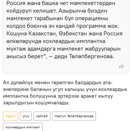
Россия жана башка чет мамлекеттерден
койдуруп келишет. Азырынча биздин
мамлекет тарабынан бул операцияны
колдоо боюнча эч кандай программа жок.
Кошуна Казакстан, Өзбекстан жана Россия
өлкөлөрүндө кохлеардык имплантка
муктаж адамдарга мамлекет жабдууларын
акысыз берет", — деди Төлөпбергенова.
Ал дүлөйлүк менен төрөлгөн балдардын ата-
энелерине баланын угуп калышы үчүн кохлеардык
имплантка болушунча эртерээк аракет кылуу
зарылдыгын кошумчалады.
Радио
угуу
көйгөй
Назгүл Төлөпбергенова
кохлеардык имплант