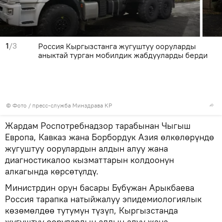
1
/3
Россия Кыргызстанга жугуштуу ооруларды
аныктай турган мобилдик жабдууларды берди
© Фото / пресс-служба Минздрава КР
Жардам Роспотребнадзор тарабынан Чыгыш
Европа, Кавказ жана Борбордук Азия өлкөлөрүндө
жугуштуу оорулардын алдын алуу жана
диагностикалоо кызматтарын колдоонун
алкагында көрсөтүлдү.
Министрдин орун басары Бүбүжан Арыкбаева
Россия тарапка натыйжалуу эпидемиологиялык
көзөмөлдөө тутумун түзүп, Кыргызстанда
жугуштуу оорулардын алдын алуу жана