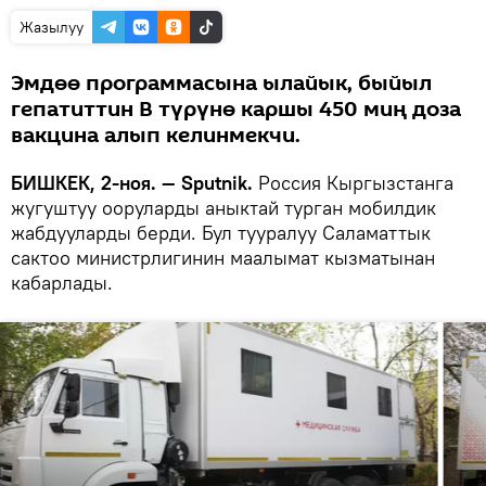
Жазылуу
Эмдөө программасына ылайык, быйыл
гепатиттин В түрүнө каршы 450 миң доза
вакцина алып келинмекчи.
БИШКЕК, 2-ноя. — Sputnik.
Россия Кыргызстанга
жугуштуу ооруларды аныктай турган мобилдик
жабдууларды берди. Бул тууралуу Саламаттык
сактоо министрлигинин маалымат кызматынан
кабарлады.