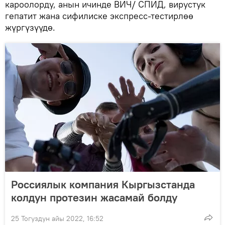
кароолорду, анын ичинде ВИЧ/ СПИД, вирустук
гепатит жана сифилиске экспресс-тестирлөө
жүргүзүүдө.
Россиялык компания Кыргызстанда
колдун протезин жасамай болду
25 Тогуздун айы 2022, 16:52