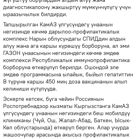
диагностикалоону жакшыртуу мүмкүнчүлүгү үчүн
ыраазычылык билдирди.
Тапшырылган КамАЗ үлгүсүндөгү унаанын
негизинде көчмө дарылоо-профилактикалык
комплекс Нарын облусундагы СПИДдин алдын
алуу жана ага каршы күрөшүү борборуна, ал эми
ГАЗОН унаасынын негизиндеги көчмө эмдөө
комплекси Республикалык иммунопрофилактика
борборуна өткөрүлүп берилди. Ошондой эле
эмдөө программасына ылайык, быйыл гепатиттин
В түрүнө каршы 450 миң доза вакцинанын алып
келиниши күтүлүүдө.
Эскерте кетсек, буга чейин Россиянын
Роспотребнадзор кызматы Кыргызстанга КамАЗ
үлгүсүндөгү унаанын негизиндеги беш мобилдүү
клиниканы (Чүй, Ош, Жалал-Абад, Баткен, Ысык-
Көл облустарында) өткөрүп берген. Алар учурда
жашоочулар арасында акысыз профилактикалык