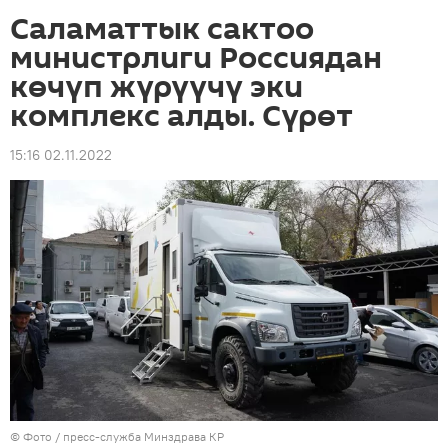
Саламаттык сактоо
министрлиги Россиядан
көчүп жүрүүчү эки
комплекс алды. Сүрөт
15:16 02.11.2022
© Фото / пресс-служба Минздрава КР