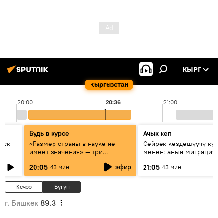
КЫРГ
Кыргызстан
20:00
20:36
21:00
Будь в курсе
Ачык кеп
уск
«Размер страны в науке не
Сейрек кездешүүчү ку
имеет значения» — три
менен: анын миграция
эксперта о сотрудничестве
жолу эмнеден кабар б
эфир
20:05
21:05
43 мин
43 мин
России и Кыргызстана в
образовании и исследованиях
Кечээ
Бүгүн
г. Бишкек
89.3