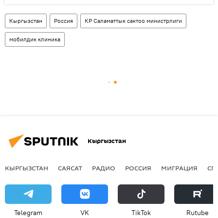
Кыргызстан
Россия
КР Саламаттык сактоо министрлиги
мобилдик клиника
Кыргызстан
КЫРГЫЗСТАН
САЯСАТ
РАДИО
РОССИЯ
МИГРАЦИЯ
СП
Telegram
VK
ТikТоk
Rutube