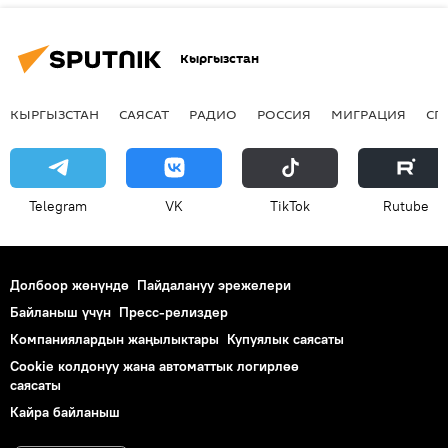
Кыргызстан
КЫРГЫЗСТАН
САЯСАТ
РАДИО
РОССИЯ
МИГРАЦИЯ
СП
Telegram
VK
ТikТоk
Rutube
Долбоор жөнүндө
Пайдалануу эрежелери
Байланыш үчүн
Пресс-релиздер
Компаниялардын жаңылыктары
Купуялык саясаты
Cookie колдонуу жана автоматтык логирлөө
саясаты
Кайра байланыш