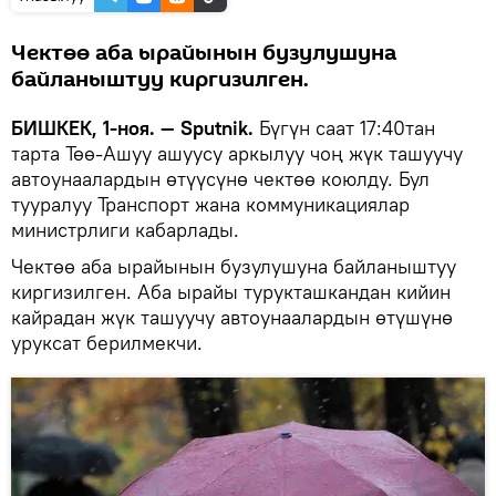
Чектөө аба ырайынын бузулушуна
байланыштуу киргизилген.
БИШКЕК, 1-ноя. — Sputnik.
Бүгүн саат 17:40тан
тарта Төө-Ашуу ашуусу аркылуу чоң жүк ташуучу
автоунаалардын өтүүсүнө чектөө коюлду. Бул
тууралуу Транспорт жана коммуникациялар
министрлиги кабарлады.
Чектөө аба ырайынын бузулушуна байланыштуу
киргизилген. Аба ырайы турукташкандан кийин
кайрадан жүк ташуучу автоунаалардын өтүшүнө
уруксат берилмекчи.