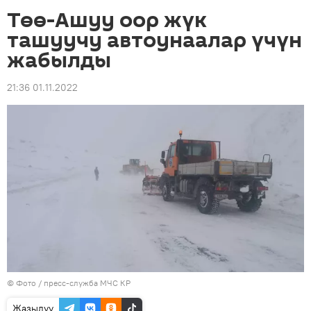
Төө-Ашуу оор жүк
ташуучу автоунаалар үчүн
жабылды
21:36 01.11.2022
© Фото / пресс-служба МЧС КР
Жазылуу