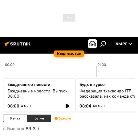
КЫРГ
Кыргызстан
00:00
01:00
Ежедневные новости
Будь в курсе
Ежедневные новости. Выпуск
Федерация тхэквондо ITF
08:00
рассказала, как команда ста
жертвой мошенников
08:00
08:04
4 мин
40 мин
Кечээ
Бүгүн
Эфирге
г. Бишкек
89.3