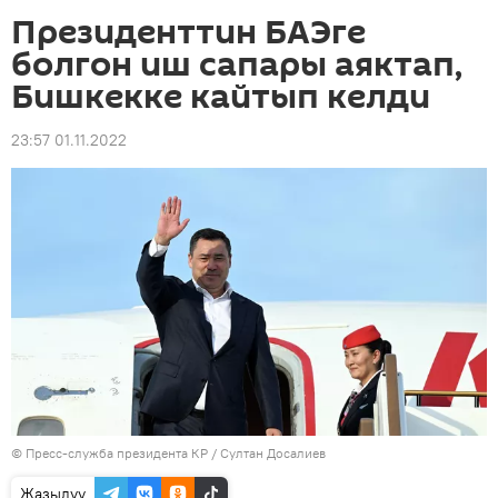
Президенттин БАЭге
болгон иш сапары аяктап,
Бишкекке кайтып келди
23:57 01.11.2022
©
Пресс-служба президента КР / Султан Досалиев
Жазылуу