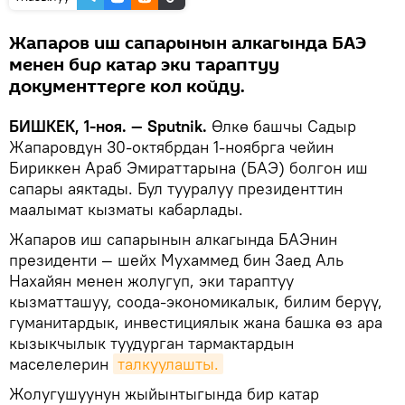
Жапаров иш сапарынын алкагында БАЭ
менен бир катар эки тараптуу
документтерге кол койду.
БИШКЕК, 1-ноя. — Sputnik.
Өлкө башчы Садыр
Жапаровдун 30-октябрдан 1-ноябрга чейин
Бириккен Араб Эмираттарына (БАЭ) болгон иш
сапары аяктады. Бул тууралуу президенттин
маалымат кызматы кабарлады.
Жапаров иш сапарынын алкагында БАЭнин
президенти — шейх Мухаммед бин Заед Аль
Нахайян менен жолугуп, эки тараптуу
кызматташуу, соода-экономикалык, билим берүү,
гуманитардык, инвестициялык жана башка өз ара
кызыкчылык туудурган тармактардын
маселелерин
талкуулашты.
Жолугушуунун жыйынтыгында бир катар