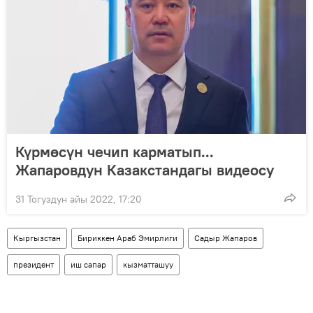
Күрмөсүн чечип карматып...
Жапаровдун Казакстандагы видеосу
31 Тогуздун айы 2022, 17:20
Кыргызстан
Бириккен Араб Эмирлиги
Садыр Жапаров
президент
иш сапар
кызматташуу