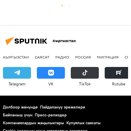
Кыргызстан
КЫРГЫЗСТАН
САЯСАТ
РАДИО
РОССИЯ
МИГРАЦИЯ
СП
Telegram
VK
ТikТоk
Rutube
Долбоор жөнүндө
Пайдалануу эрежелери
Байланыш үчүн
Пресс-релиздер
Компаниялардын жаңылыктары
Купуялык саясаты
Cookie колдонуу жана автоматтык логирлөө