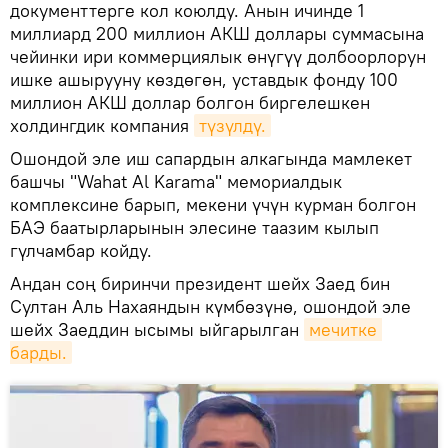
документтерге кол коюлду. Анын ичинде 1
миллиард 200 миллион АКШ доллары суммасына
чейинки ири коммерциялык өнүгүү долбоорлорун
ишке ашырууну көздөгөн, уставдык фонду 100
миллион АКШ доллар болгон биргелешкен
холдингдик компания
түзүлдү.
Ошондой эле иш сапардын алкагында мамлекет
башчы "Wahat Al Karama" мемориалдык
комплексине барып, мекени үчүн курман болгон
БАЭ баатырларынын элесине таазим кылып
гүлчамбар койду.
Андан соң биринчи президент шейх Заед бин
Султан Аль Нахаяндын күмбөзүнө, ошондой эле
шейх Заеддин ысымы ыйгарылган
мечитке 
барды.