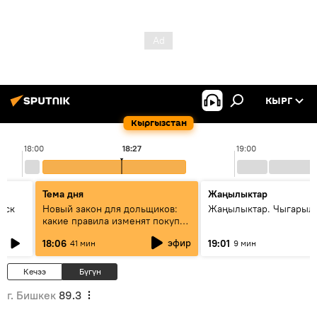
КЫРГ
Кыргызстан
18:00
18:27
19:00
Тема дня
Жаңылыктар
уск
Новый закон для дольщиков:
Жаңылыктар. Чыгарыл
какие правила изменят покупку
квартир
эфир
18:06
19:01
41 мин
9 мин
Кечээ
Бүгүн
г. Бишкек
89.3