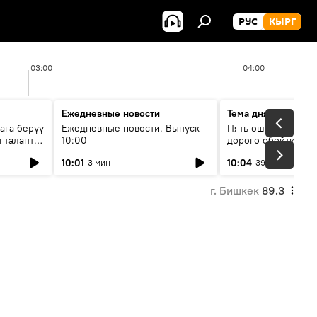
РУС
КЫРГ
03:00
04:00
Ежедневные новости
Тема дня
ага берүү
Ежедневные новости. Выпуск
Пять ошибок котор
 талаптар
10:00
дорого обойтись п
жилья
10:01
10:04
3 мин
39 мин
г. Бишкек
89.3