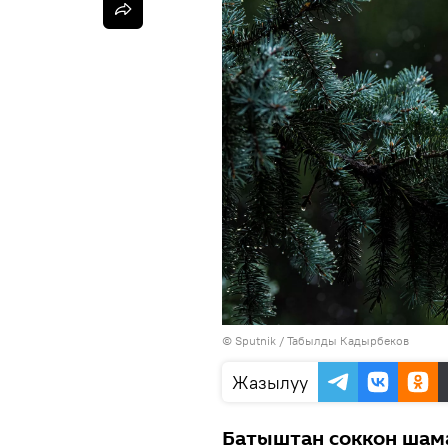
©
Sputnik / Табылды Кадырбеков
Жазылуу
Батыштан соккон шам