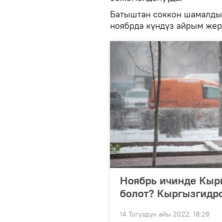
Батыштан соккон шамалды
ноябрда күндүз айрым жер
Ноябрь ичинде Кыр
болот? Кыргызгидр
14 Тогуздун айы 2022, 18:28