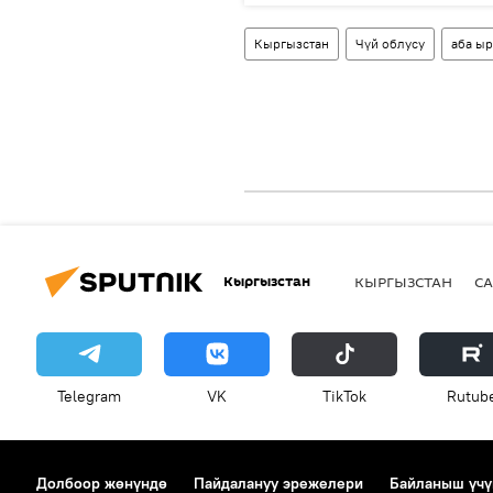
Кыргызстан
Чүй облусу
аба ы
Кыргызстан
КЫРГЫЗСТАН
СА
Telegram
VK
ТikТоk
Rutub
Долбоор жөнүндө
Пайдалануу эрежелери
Байланыш үчү