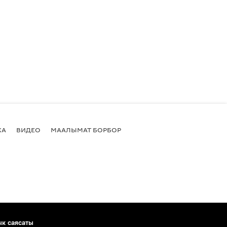
КА
ВИДЕО
МААЛЫМАТ БОРБОР
ык саясаты