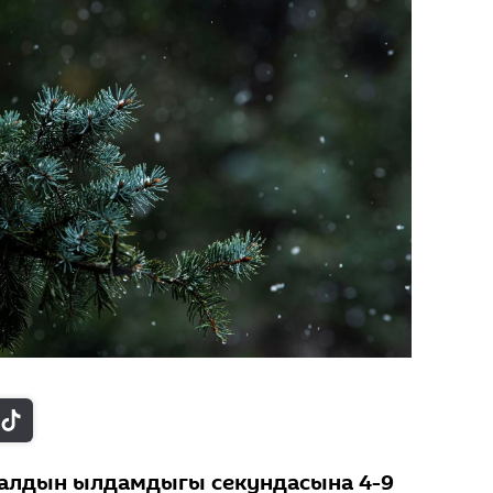
алдын ылдамдыгы секундасына 4-9