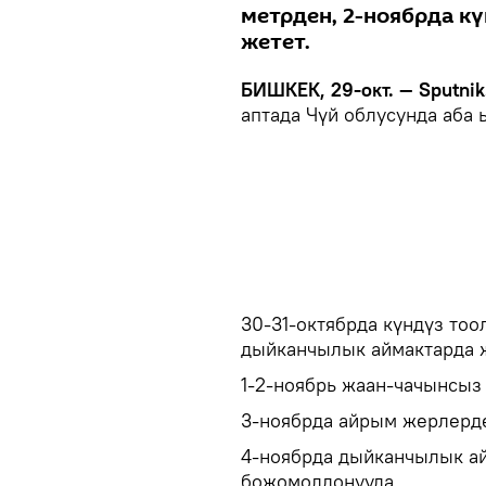
метрден, 2-ноябрда к
жетет.
БИШКЕК, 29-окт. — Sputnik
аптада Чүй облусунда аба 
30-31-октябрда күндүз тоо
дыйканчылык аймактарда ж
1-2-ноябрь жаан-чачынсыз 
3-ноябрда айрым жерлерде
4-ноябрда дыйканчылык ай
божомолдонууда.