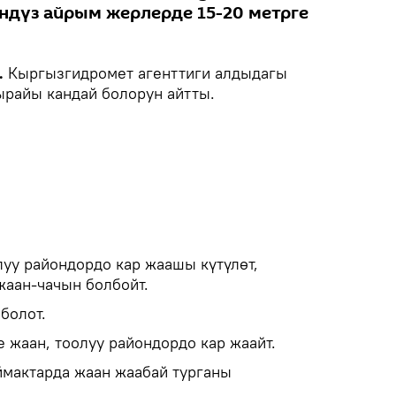
үндүз айрым жерлерде 15-20 метрге
.
Кыргызгидромет агенттиги алдыдагы
ырайы кандай болорун айтты.
луу райондордо кар жаашы күтүлөт,
аан-чачын болбойт.
болот.
 жаан, тоолуу райондордо кар жаайт.
мактарда жаан жаабай турганы