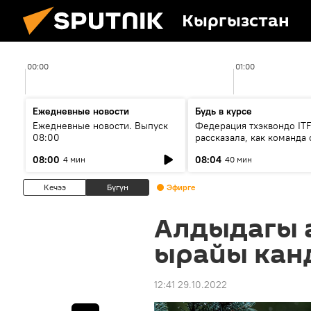
Кыргызстан
00:00
01:00
Ежедневные новости
Будь в курсе
Ежедневные новости. Выпуск
Федерация тхэквондо IT
08:00
рассказала, как команда 
жертвой мошенников
08:00
08:04
4 мин
40 мин
Кечээ
Бүгүн
Эфирге
Алдыдагы 
ырайы кан
12:41 29.10.2022