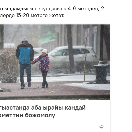
н ылдамдыгы секундасына 4-9 метрден, 2-
лерде 15-20 метрге жетет.
гызстанда аба ырайы кандай
ометтин божомолу