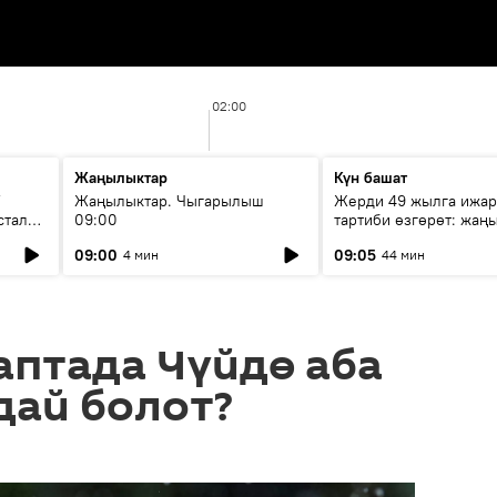
02:00
Жаңылыктар
Күн башат
F
Жаңылыктар. Чыгарылыш
Жерди 49 жылга ижар
стала
09:00
тартиби өзгөрөт: жаңы
эмнени көздөйт?
09:00
09:05
4 мин
44 мин
аптада Чүйдө аба
дай болот?