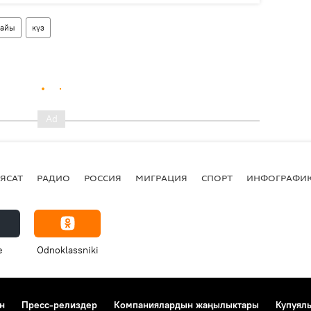
райы
күз
ЯСАТ
РАДИО
РОССИЯ
МИГРАЦИЯ
СПОРТ
ИНФОГРАФИ
e
Odnoklassniki
н
Пресс-релиздер
Компаниялардын жаңылыктары
Купуял