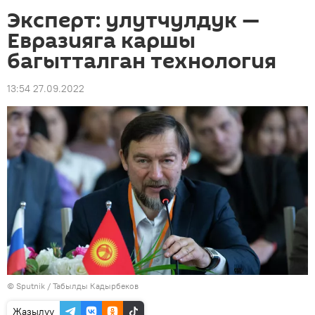
Эксперт: улутчулдук —
Евразияга каршы
багытталган технология
13:54 27.09.2022
©
Sputnik / Табылды Кадырбеков
Жазылуу