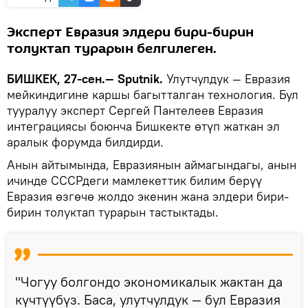
Эксперт Евразия элдери бири-бирин
толуктап турарын белгилеген.
БИШКЕК, 27-сен.— Sputnik.
Улутчулдук — Евразия
мейкиндигине каршы багытталган технология. Бул
тууралуу эксперт Сергей Пантелеев Евразия
интеграциясы боюнча Бишкекте өтүп жаткан эл
аралык форумда билдирди.
Анын айтымында, Евразиянын аймагындагы, анын
ичинде СССРдеги мамлекеттик билим берүү
Евразия өзгөчө жолдо экенин жана элдери бири-
бирин толуктап турарын тастыктады.
"Чогуу болгондо экономикалык жактан да
күчтүүбүз. Баса, улутчулдук — бул Евразия