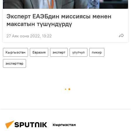
Эксперт ЕАЭБдин миссиясы менен
максатын түшүндүрдү
27 Аяк оона 2022, 13:22
Кыргызстан
Евразия
эксперт
улутчул
пикир
эксперттер
Кыргызстан