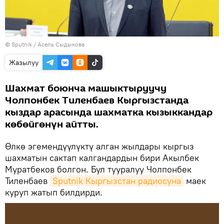
©
Sputnik
/ Асель Сыдыкова
Жазылуу
Шахмат боюнча машыктыруучу
Чолпонбек Тиленбаев Кыргызстанда
кыздар арасында шахматка кызыккандар
көбөйгөнүн айтты.
Өлкө эгемендүүлүктү алган жылдары кыргыз
шахматын сактап калгандардын бири Акылбек
Муратбеков болгон. Бул тууралуу Чолпонбек
Тиленбаев
Sputnik Кыргызстан радиосуна
маек
куруп жатып билдирди.