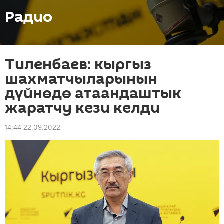
Радио
Тиленбаев: кыргыз
шахматчыларынын
дүйнөдө атаандаштык
жаратчу кези келди
14:44 22.09.2022