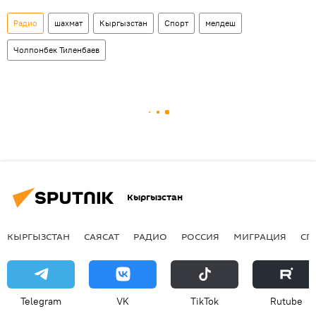
Радио
шахмат
Кыргызстан
Спорт
мелдеш
Чолпонбек Тиленбаев
Кыргызстан
КЫРГЫЗСТАН
САЯСАТ
РАДИО
РОССИЯ
МИГРАЦИЯ
СП
Telegram
VK
ТikТоk
Rutube