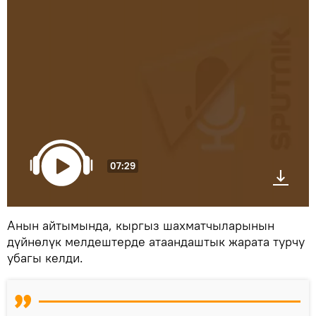
07:29
Анын айтымында, кыргыз шахматчыларынын
дүйнөлүк мелдештерде атаандаштык жарата турчу
убагы келди.