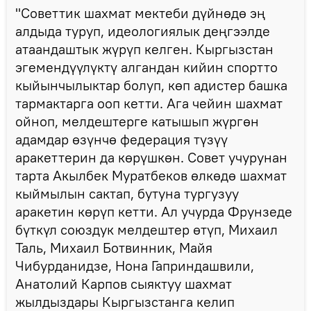
"Советтик шахмат мектеби дүйнөдө эң
алдыда туруп, идеологиялык деңгээлде
атаандаштык жүрүп келген. Кыргызстан
эгемендүүлүктү алгандан кийин спортто
кыйынчылыктар болуп, көп адистер башка
тармактарга ооп кетти. Ага чейин шахмат
ойноп, мелдештерге катышып жүргөн
адамдар өзүнчө федерация түзүү
аракеттерин да көрүшкөн. Совет учурунан
тарта Акылбек Муратбеков өлкөдө шахмат
кыймылын сактап, бутуна тургузуу
аракетин көрүп кетти. Ал учурда Фрунзеде
бүткүл союздук мелдештер өтүп, Михаил
Таль, Михаил Ботвинник, Майя
Чибурданидзе, Нона Гаприндашвили,
Анатолий Карпов сыяктуу шахмат
жылдыздары Кыргызстанга келип