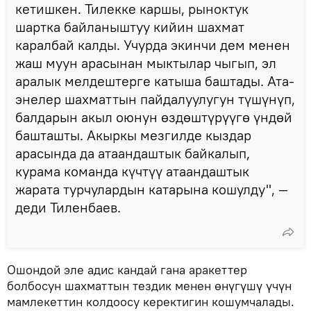
кетишкен. Тилекке каршы, рыноктук
шартка байланыштуу кийин шахмат
каралбай калды. Учурда экинчи дем менен
жаш муун арасынан мыктылар чыгып, эл
аралык мелдештерге катыша баштады. Ата-
энелер шахматтын пайдалуулугун түшүнүп,
балдарын акыл оюнун өздөштүрүүгө үндөй
башташты. Акыркы мезгилде кыздар
арасында да атаандаштык байкалып,
курама команда күчтүү атаандаштык
жарата турчулардын катарына кошулду", —
деди Тиленбаев.
Ошондой эле адис кандай гана аракеттер
болбосун шахматтын тездик менен өнүгүшү үчүн
мамлекеттин колдоосу керектигин кошумчалады.