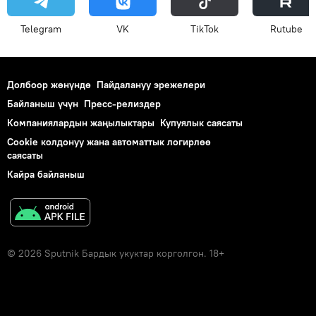
Telegram
VK
ТikТоk
Rutube
Долбоор жөнүндө
Пайдалануу эрежелери
Байланыш үчүн
Пресс-релиздер
Компаниялардын жаңылыктары
Купуялык саясаты
Cookie колдонуу жана автоматтык логирлөө
саясаты
Кайра байланыш
© 2026 Sputnik Бардык укуктар корголгон. 18+