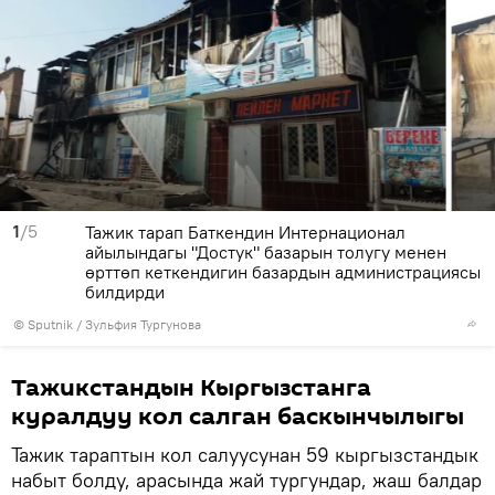
1
/5
Тажик тарап Баткендин Интернационал
айылындагы "Достук" базарын толугу менен
өрттөп кеткендигин базардын администрациясы
билдирди
©
Sputnik
/ Зульфия Тургунова
Тажикстандын Кыргызстанга
куралдуу кол салган баскынчылыгы
Тажик тараптын кол салуусунан 59 кыргызстандык
набыт болду, арасында жай тургундар, жаш балдар