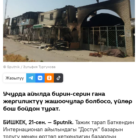
©
Sputnik
/ Зульфия Тургунова
Жазылуу
Учурда айылда бирин-серин гана
жергиликтүү жашоочулар болбосо, үйлөр
бош бойдон турат.
БИШКЕК, 21-сен. — Sputnik.
Тажик тарап Баткендин
Интернационал айылындагы "Достук" базарын
толугу менен өрттөп кеткендигин базардын