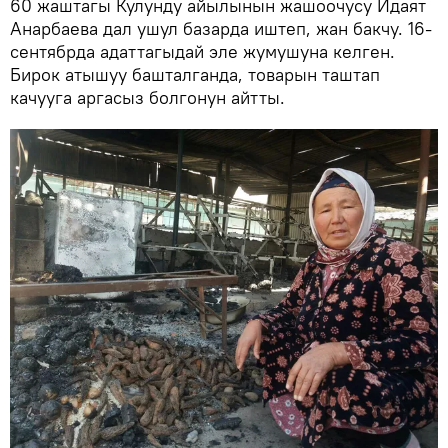
60 жаштагы Кулунду айылынын жашоочусу Идаят
Анарбаева дал ушул базарда иштеп, жан бакчу. 16-
сентябрда адаттагыдай эле жумушуна келген.
Бирок атышуу башталганда, товарын таштап
качууга аргасыз болгонун айтты.