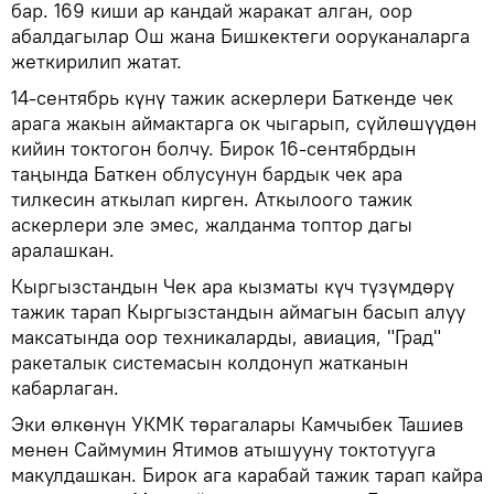
бар. 169 киши ар кандай жаракат алган, оор
абалдагылар Ош жана Бишкектеги ооруканаларга
жеткирилип жатат.
14-сентябрь күнү тажик аскерлери Баткенде чек
арага жакын аймактарга ок чыгарып, сүйлөшүүдөн
кийин токтогон болчу. Бирок 16-сентябрдын
таңында Баткен облусунун бардык чек ара
тилкесин аткылап кирген. Аткылоого тажик
аскерлери эле эмес, жалданма топтор дагы
аралашкан.
Кыргызстандын Чек ара кызматы күч түзүмдөрү
тажик тарап Кыргызстандын аймагын басып алуу
максатында оор техникаларды, авиация, "Град"
ракеталык системасын колдонуп жатканын
кабарлаган.
Эки өлкөнүн УКМК төрагалары Камчыбек Ташиев
менен Саймумин Ятимов атышууну токтотууга
макулдашкан. Бирок ага карабай тажик тарап кайра