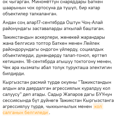
ок чыгарган. Миномёттун снаряддары Баткен
шаарынын чок ортосуна да түшүп, бир катар
объектилер талкаланган.
Андан соң алар17-сентябрда Оштун Чоң-Алай
районундагы заставаларды аткылай баштаган.
Тажикстандын аскерлери, жөнөкөй жарандары
жана белгисиз топтор Баткен менен Лейлек
райондорундагы ондогон үйлөрдү, социалдык
объектилерди, дүкөндөрдү талап-тоноп, өрттөп
кетишкен. 18-сентябрда атышуу токтогону менен,
Чек ара кызматы абал толук турукташа электигин
билдирди.
Кыргызстан расмий түрдө окуяны "Тажикстандын
алдын ала даярдалган агрессиялык куралдуу кол
салуусу" деп атады. Садыр Жапаров дагы БУУнун
сессиясында бүт дүйнөгө Тажикстан Кыргызстанга
агрессиялуу түрдө, чыккынчылык менен
кол 
салганын белгиледи
.