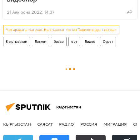
21 Аяк оона 2022, 14:37
Чек арадагы жаңжал. Кыргызстан менен Тажикстандын тиреши
Кыргызстан
Баткен
базар
өрт
Видео
Сүрөт
Кыргызстан
КЫРГЫЗСТАН
САЯСАТ
РАДИО
РОССИЯ
МИГРАЦИЯ
СП