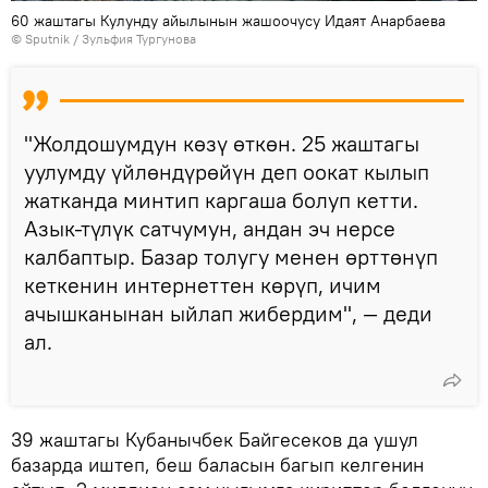
60 жаштагы Кулунду айылынын жашоочусу Идаят Анарбаева
©
Sputnik
/ Зульфия Тургунова
"Жолдошумдун көзү өткөн. 25 жаштагы
уулумду үйлөндүрөйүн деп оокат кылып
жатканда минтип каргаша болуп кетти.
Азык-түлүк сатчумун, андан эч нерсе
калбаптыр. Базар толугу менен өрттөнүп
кеткенин интернеттен көрүп, ичим
ачышканынан ыйлап жибердим", — деди
ал.
39 жаштагы Кубанычбек Байгесеков да ушул
базарда иштеп, беш баласын багып келгенин