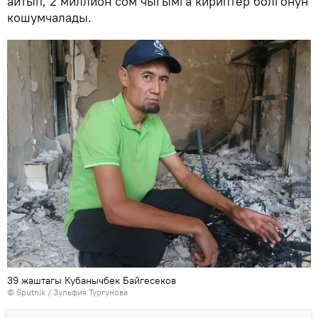
айтып, 2 миллион сом чыгымга кириптер болгонун
кошумчалады.
39 жаштагы Кубанычбек Байгесеков
©
Sputnik
/ Зульфия Тургунова