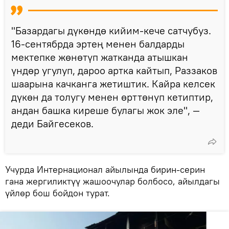
"Базардагы дүкөндө кийим-кече сатчубуз.
16-сентябрда эртең менен балдарды
мектепке жөнөтүп жатканда атышкан
үндөр угулуп, дароо артка кайтып, Раззаков
шаарына качканга жетиштик. Кайра келсек
дүкөн да толугу менен өрттөнүп кетиптир,
андан башка киреше булагы жок эле", —
деди Байгесеков.
Учурда Интернационал айылында бирин-серин
гана жергиликтүү жашоочулар болбосо, айылдагы
үйлөр бош бойдон турат.