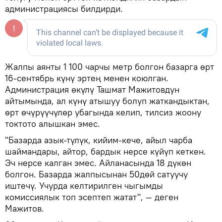
администрациясы билдирди.
Жалпы аянты 1 100 чарчы метр болгон базарга өрт
16-сентябрь күнү эртең менен коюлган.
Администрация өкүлү Ташмат Мажитовдун
айтымында, ал күнү атышуу болуп жаткандыктан,
өрт өчүрүүчүлөр убагында келип, тилсиз жоону
токтото алышкан эмес.
"Базарда азык-түлүк, кийим-кече, айыл чарба
шаймандары, айтор, бардык нерсе күйүп кеткен.
Эч нерсе калган эмес. Айланасында 18 дүкөн
болгон. Базарда жалпысынан 50дөй сатуучу
иштечү. Учурда келтирилген чыгымды
комиссиялык топ эсептеп жатат", — деген
Мажитов.