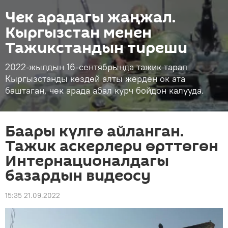
Чек арадагы жаңжал.
Кыргызстан менен
Тажикстандын тиреши
2022-жылдын 16-сентябрында тажик тарап
Кыргызстанды көздөй алты жерден ок ата
баштаган, чек арада абал курч бойдон калууда.
Баары күлгө айланган.
Тажик аскерлери өрттөгөн
Интернационалдагы
базардын видеосу
15:35 21.09.2022