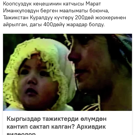
Коопсуздук кеңешинин катчысы Марат
Иманкуловдун берген маалыматы боюнча,
Тажикстан Куралдуу күчтөрү 200дөй жоокеринен
айрылган, дагы 400дөйү жарадар болду.
Кыргыздар тажиктерди өлүмдөн
кантип сактап калган? Архивдик
видеолор