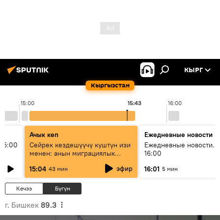
КЫРГ
Кыргызстан
15:00
15:43
16:00
Ачык кеп
Ежедневные новости
15:00
Сейрек кездешүүчү куштун изи
Ежедневные новости. 
менен: анын миграциялык
16:00
жолу эмнеден кабар берет?
эфир
15:04
16:01
43 мин
5 мин
Кечээ
Бүгүн
г. Бишкек
89.3