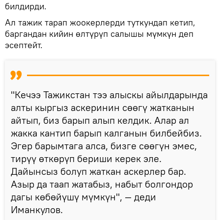
билдирди.
Ал тажик тарап жоокерлерди туткундап кетип,
баргандан кийин өлтүрүп салышы мүмкүн деп
эсептейт.
"Кечээ Тажикстан тээ алыскы айылдарында
алты кыргыз аскеринин сөөгү жатканын
айтып, биз барып алып келдик. Алар ал
жакка кантип барып калганын билбейбиз.
Эгер барымтага алса, бизге сөөгүн эмес,
тирүү өткөрүп бериши керек эле.
Дайынсыз болуп жаткан аскерлер бар.
Азыр да таап жатабыз, набыт болгондор
дагы көбөйүшү мүмкүн", — деди
Иманкулов.