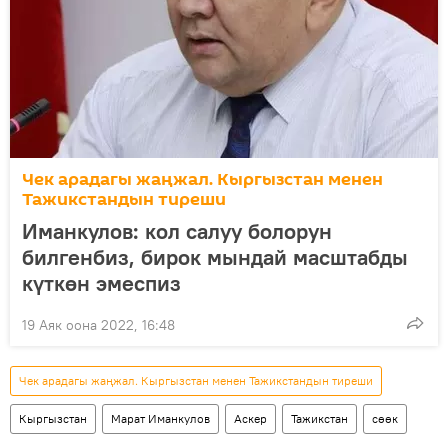
Чек арадагы жаңжал. Кыргызстан менен
Тажикстандын тиреши
Иманкулов: кол салуу болорун
билгенбиз, бирок мындай масштабды
күткөн эмеспиз
19 Аяк оона 2022, 16:48
Чек арадагы жаңжал. Кыргызстан менен Тажикстандын тиреши
Кыргызстан
Марат Иманкулов
Аскер
Тажикстан
сөөк