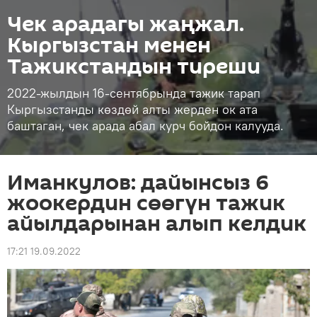
Чек арадагы жаңжал.
Кыргызстан менен
Тажикстандын тиреши
2022-жылдын 16-сентябрында тажик тарап
Кыргызстанды көздөй алты жерден ок ата
баштаган, чек арада абал курч бойдон калууда.
Иманкулов: дайынсыз 6
жоокердин сөөгүн тажик
айылдарынан алып келдик
17:21 19.09.2022