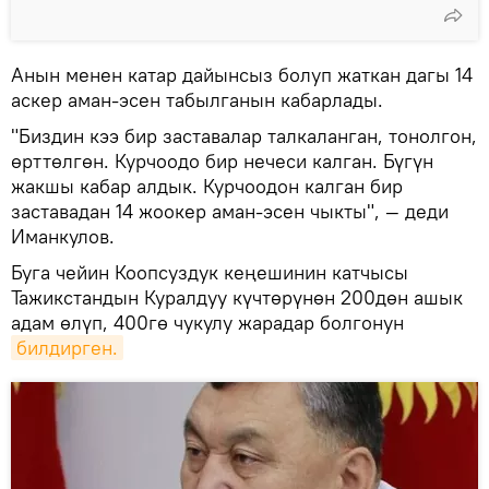
Анын менен катар дайынсыз болуп жаткан дагы 14
аскер аман-эсен табылганын кабарлады.
"Биздин кээ бир заставалар талкаланган, тонолгон,
өрттөлгөн. Курчоодо бир нечеси калган. Бүгүн
жакшы кабар алдык. Курчоодон калган бир
заставадан 14 жоокер аман-эсен чыкты", — деди
Иманкулов.
Буга чейин Коопсуздук кеңешинин катчысы
Тажикстандын Куралдуу күчтөрүнөн 200дөн ашык
адам өлүп, 400гө чукулу жарадар болгонун
билдирген.