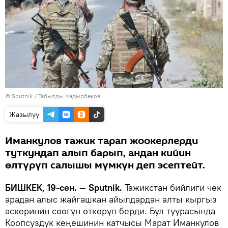
©
Sputnik / Табылды Кадырбеков
Жазылуу
Иманкулов тажик тарап жоокерлерди
туткундап алып барып, андан кийин
өлтүрүп салышы мүмкүн деп эсептейт.
БИШКЕК, 19-сен. — Sputnik.
Тажикстан бийлиги чек
арадан алыс жайгашкан айылдардан алты кыргыз
аскеринин сөөгүн өткөрүп берди. Бул туурасында
Коопсуздук кеңешинин катчысы Марат Иманкулов