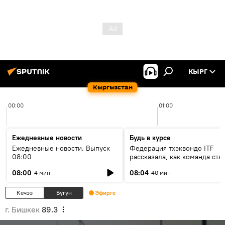
КЫРГ
Кыргызстан
00:00
01:00
Ежедневные новости
Будь в курсе
Ежедневные новости. Выпуск
Федерация тхэквондо ITF
08:00
рассказала, как команда ста
жертвой мошенников
08:00
08:04
4 мин
40 мин
Кечээ
Бүгүн
Эфирге
г. Бишкек
89.3