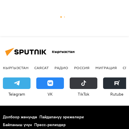
Кыргызстан
КЫРГЫЗСТАН
САЯСАТ
РАДИО
РОССИЯ
МИГРАЦИЯ
СП
Telegram
VK
ТikТоk
Rutube
Долбоор жөнүндө
Пайдалануу эрежелери
Байланыш үчүн
Пресс-релиздер