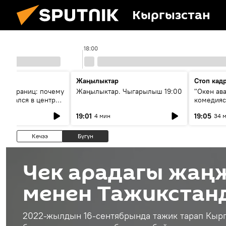
Кыргызстан
18:00
Жаңылыктар
Стоп кад
без границ: почему
Жаңылыктар. Чыгарылыш 19:00
"Окен ав
оказался в центре
комедия
знеса
19:01
19:05
4 мин
34 
Кечээ
Бүгүн
Чек арадагы жаң
менен Тажикстан
2022-жылдын 16-сентябрында тажик тарап Кырг