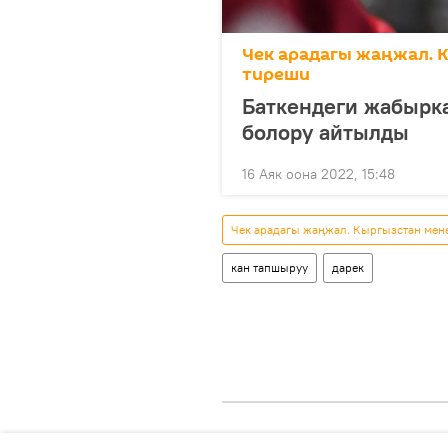
Чек арадагы жаңжал. 
тиреши
Баткендеги жабырка
болору айтылды
16 Аяк оона 2022, 15:48
Чек арадагы жаңжал. Кыргызстан мен
кан тапшыруу
дарек