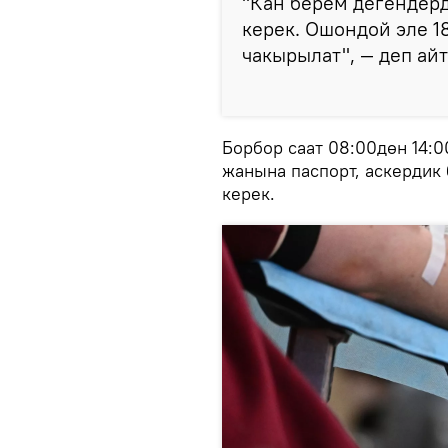
"Кан берем дегендер
керек. Ошондой эле 
чакырылат", — деп ай
Борбор саат 08:00дөн 14:0
жанына паспорт, аскердик
керек.