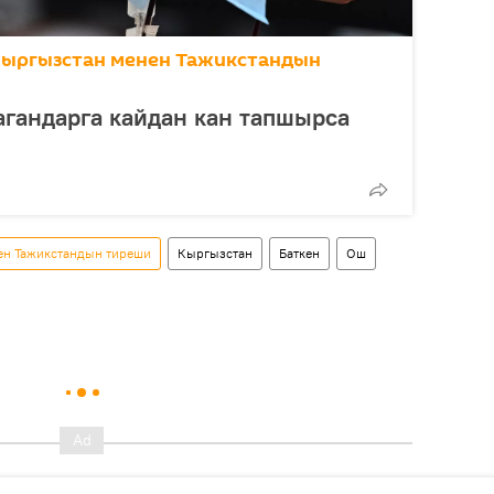
Кыргызстан менен Тажикстандын
гандарга кайдан кан тапшырса
ен Тажикстандын тиреши
Кыргызстан
Баткен
Ош