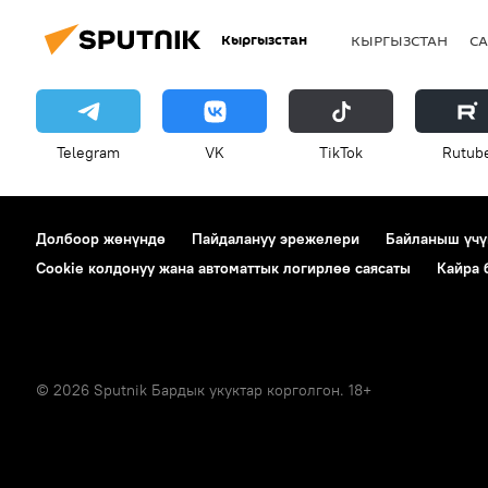
Кыргызстан
КЫРГЫЗСТАН
СА
Telegram
VK
ТikТоk
Rutub
Долбоор жөнүндө
Пайдалануу эрежелери
Байланыш үчү
Cookie колдонуу жана автоматтык логирлөө саясаты
Кайра
© 2026 Sputnik Бардык укуктар корголгон. 18+