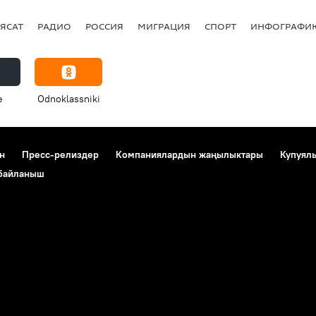
ЯСАТ
РАДИО
РОССИЯ
МИГРАЦИЯ
СПОРТ
ИНФОГРАФИ
e
Odnoklassniki
н
Пресс-релиздер
Компаниялардын жаңылыктары
Купуял
 байланыш