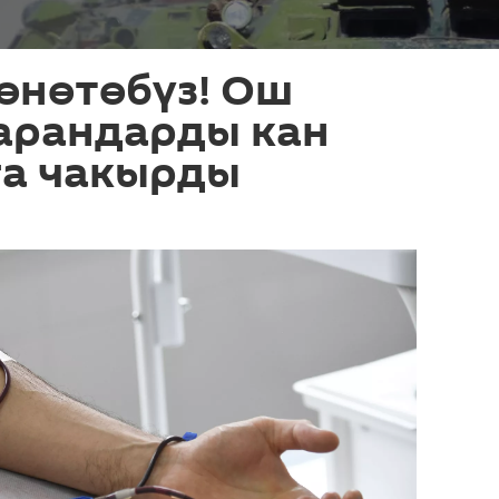
өнөтөбүз! Ош
арандарды кан
а чакырды