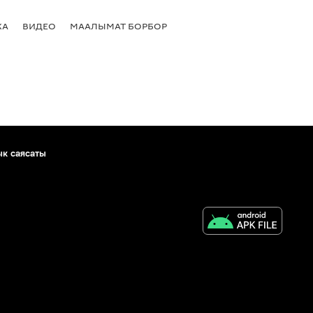
КА
ВИДЕО
МААЛЫМАТ БОРБОР
ык саясаты