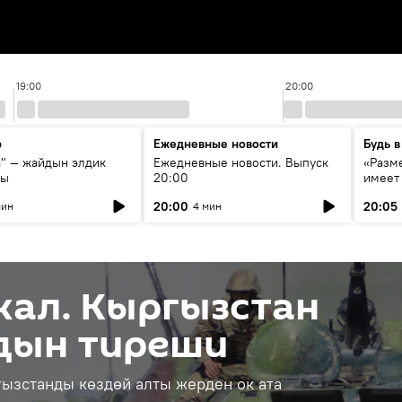
19:00
20:00
р
Ежедневные новости
Будь в
а" — жайдын элдик
Ежедневные новости. Выпуск
«Разме
сы
20:00
имеет
экспер
20:00
20:05
мин
4 мин
Росси
образ
жал. Кыргызстан
дын тиреши
ызстанды көздөй алты жерден ок ата