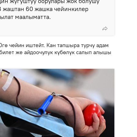
дин жугуштуу оорулары жок болушу
18 жаштан 60 жашка чейинкилер
тылат маалыматта.
0гө чейин иштейт. Кан тапшыра турчу адам
 билет же айдоочулук күбөлүк салып алышы