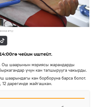
нкка өтүү
14:00гө чейин иштейт.
.
Ош шаарынын мэриясы жарандарды
ыркагандар үчүн кан тапшырууга чакырды.
Ош шаарындагы кан борборуна барса болот.
, 12 дарегинде жайгашкан.