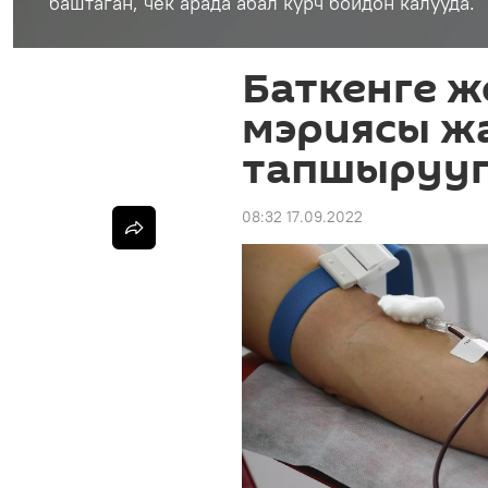
баштаган, чек арада абал курч бойдон калууда.
Баткенге ж
мэриясы ж
тапшырууг
08:32 17.09.2022