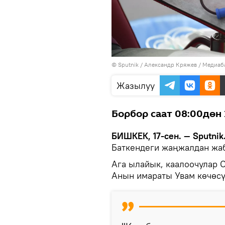
©
Sputnik
/ Александр Кряжев
/
Медиаба
Жазылуу
Борбор саат 08:00дөн 
БИШКЕК, 17-сен. — Sputnik
Баткендеги жаңжалдан жаб
Ага ылайык, каалоочулар 
Анын имараты Увам көчөсү