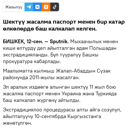
Жазылуу
Шектүү жасалма паспорт менен бир катар
өлкөлөрдө баш калкалап келген.
БИШКЕК, 12-сен. — Sputnik.
Мыкаачылык менен
киши өлтүрдү деп айыпталган адам Польшадан
экстрадицияланды. Бул тууралуу Башкы
прокуратура кабарлады.
Маалыматта кылмыш Жалал-Абаддын Сузак
районунда 2011-жылы жасалган.
Эл аралык издөөгө алынган шектүү 11 жыл бою
жасалма паспорт менен Украина жана Түркияда
баш калкалап жүргөнү айтылды.
Экстрадициялоо процедурасы алты айга созулуп,
айыпталуучу 10-сентябрда Кыргызстанга
жөнөтүлгөн.