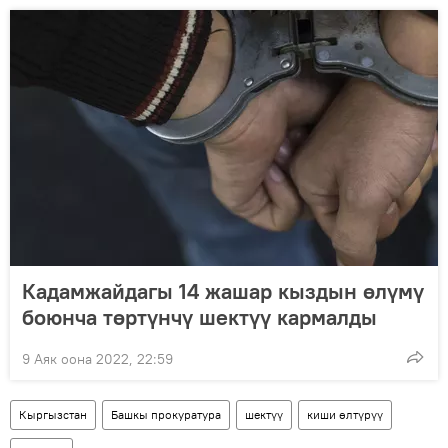
Кадамжайдагы 14 жашар кыздын өлүмү
боюнча төртүнчү шектүү кармалды
9 Аяк оона 2022, 22:59
Кыргызстан
Башкы прокуратура
шектүү
киши өлтүрүү