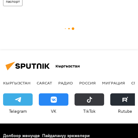
паспорт
Кыргызстан
КЫРГЫЗСТАН
САЯСАТ
РАДИО
РОССИЯ
МИГРАЦИЯ
СП
Telegram
VK
ТikТоk
Rutube
Долбоор жөнүндө
Пайдалануу эрежелери