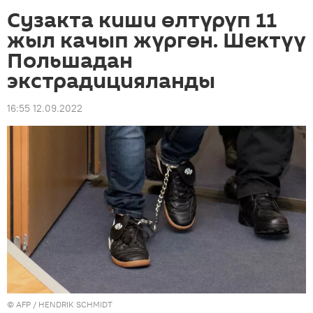
Сузакта киши өлтүрүп 11
жыл качып жүргөн. Шектүү
Польшадан
экстрадицияланды
16:55 12.09.2022
©
AFP
/ HENDRIK SCHMIDT