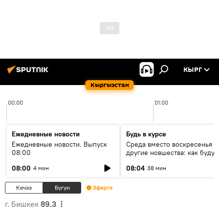
КЫРГ
Кыргызстан
00:00
01:00
Ежедневные новости
Будь в курсе
Ежедневные новости. Выпуск
Среда вместо воскресенья и
08:00
другие новшества: как будут
проходить выборы в КР?
08:00
08:04
4 мин
38 мин
Кечээ
Бүгүн
Эфирге
г. Бишкек
89.3