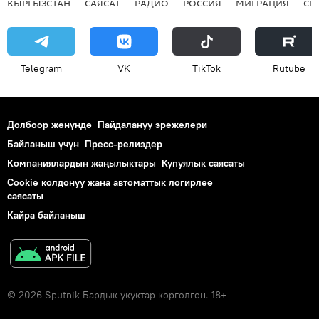
КЫРГЫЗСТАН
САЯСАТ
РАДИО
РОССИЯ
МИГРАЦИЯ
СП
Telegram
VK
ТikТоk
Rutube
Долбоор жөнүндө
Пайдалануу эрежелери
Байланыш үчүн
Пресс-релиздер
Компаниялардын жаңылыктары
Купуялык саясаты
Cookie колдонуу жана автоматтык логирлөө
саясаты
Кайра байланыш
© 2026 Sputnik Бардык укуктар корголгон. 18+