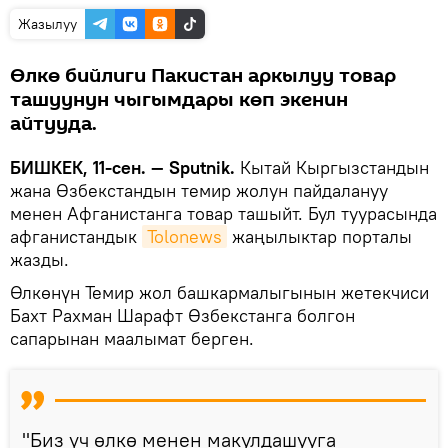
Жазылуу
Өлкө бийлиги Пакистан аркылуу товар
ташуунун чыгымдары көп экенин
айтууда.
БИШКЕК, 11-сен. — Sputnik.
Кытай Кыргызстандын
жана Өзбекстандын темир жолун пайдалануу
менен Афганистанга товар ташыйт. Бул туурасында
афганистандык
Tolonews
жаңылыктар порталы
жазды.
Өлкөнүн Темир жол башкармалыгынын жетекчиси
Бахт Рахман Шарафт Өзбекстанга болгон
сапарынан маалымат берген.
"Биз үч өлкө менен макулдашууга