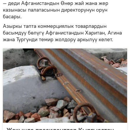
— деди Афганистандын Өнөр жай жана жер
казынасы палатасынын директорунун орун
басары.
Азыркы тапта коммерциялык товарлардын
басымдуу бөлүгү Афганистандын Харитан, Агина
жана Тургунди темир жолдору аркылуу келет.