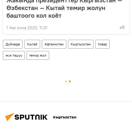
Жакында президенттер Кыргызстан —
Өзбекстан — Кытай темир жолун
баштоого кол коёт
1 Аяк оона 2022, 11:21
Дүйнөдө
Кытай
Афганистан
Кыргызстан
товар
жүк ташуу
темир жол
Кыргызстан