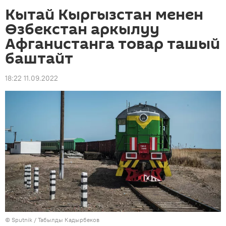
Кытай Кыргызстан менен
Өзбекстан аркылуу
Афганистанга товар ташый
баштайт
18:22 11.09.2022
©
Sputnik / Табылды Кадырбеков