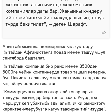
жетиштик, анын ичинде жеке менчик
компаниялар дагы бар. Жакынкы күндөрү
ийне-жибине чейин макулдашылып, толук
түрдө бекитилет", — деген Шарафт.
Анын айтымында, коммерциялык жүктөрдү
Кытайдан Афганистанга поезд менен ташуу ушул
сентябрда башталат.
Кытайлык компания бир рейс менен 3500дөн
5000ге чейин контейнерде товар ташып келерин,
бул Пакистан аркылуу өткөн каттамдан алда канча
ыңгайлуу болорун жазган.
"Коммерциялык жана өнөр жай товарларын
ташууда чыгымдар бир топко азаят. Учурдагы
маршрут көп убактыбызды алып, ички рыноктогу
керектөөчүлөрүбүзгө катуу таасирин тийгизүүдө",