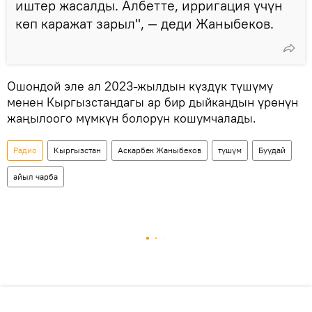
иштер жасалды. Албетте, ирригация үчүн
көп каражат зарыл", — деди Жаныбеков.
Ошондой эле ал 2023-жылдын күздүк түшүмү
менен Кыргызстандагы ар бир дыйкандын үрөнүн
жаңылоого мүмкүн болорун кошумчалады.
Радио
Кыргызстан
Аскарбек Жаныбеков
түшүм
Буудай
айыл чарба