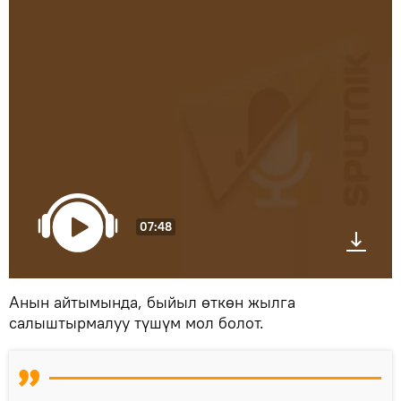
07:48
Анын айтымында, быйыл өткөн жылга
салыштырмалуу түшүм мол болот.