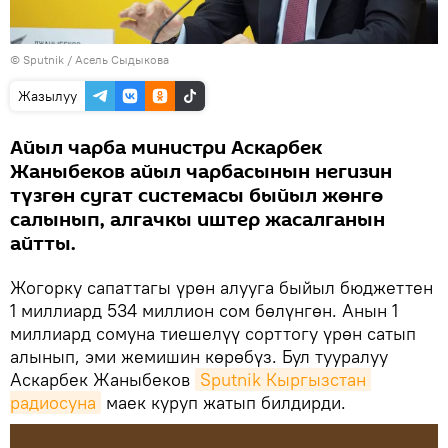
©
Sputnik
/ Асель Сыдыкова
Жазылуу
Айыл чарба министри Аскарбек
Жаныбеков айыл чарбасынын негизин
түзгөн сугат системасы быйыл жөнгө
салынып, алгачкы иштер жасалганын
айтты.
Жогорку сапаттагы үрөн алууга быйыл бюджеттен
1 миллиард 534 миллион сом бөлүнгөн. Анын 1
миллиард сомуна тиешелүү сорттогу үрөн сатып
алынып, эми жемишин көрөбүз. Бул тууралуу
Аскарбек Жаныбеков
Sputnik Кыргызстан 
радиосуна
маек куруп жатып билдирди.