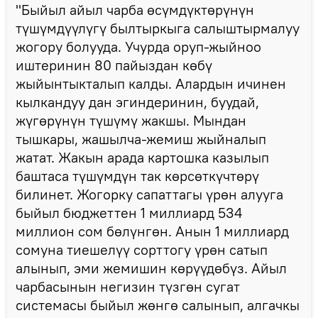
"Быйыл айыл чарба өсүмдүктөрүнүн
түшүмдүүлүгү былтыркыга салыштырмалуу
жогору болууда. Учурда оруп-жыйноо
иштеринин 80 пайыздан көбү
жыйынтыкталып калды. Алардын ичинен
кылкандуу дан эгиндеринин, буудай,
жүгөрүнүн түшүмү жакшы. Мындан
тышкары, жашылча-жемиш жыйналып
жатат. Жакын арада картошка казылып
баштаса түшүмдүн так көрсөткүчтөрү
билинет. Жогорку сапаттагы үрөн алууга
быйыл бюджеттен 1 миллиард 534
миллион сом бөлүнгөн. Анын 1 миллиард
сомуна тиешелүү сорттогу үрөн сатып
алынып, эми жемишин көрүүдөбүз. Айыл
чарбасынын негизин түзгөн сугат
системасы быйыл жөнгө салынып, алгачкы