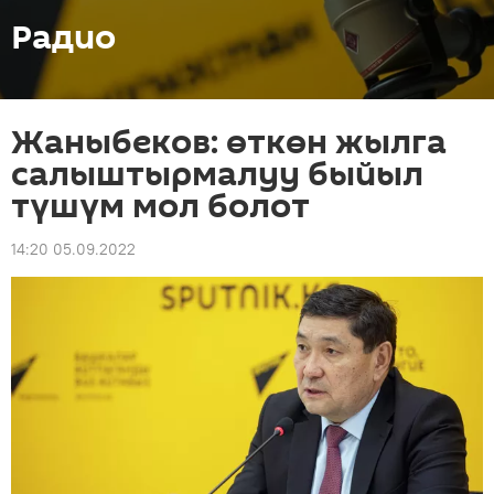
Радио
Жаныбеков: өткөн жылга
салыштырмалуу быйыл
түшүм мол болот
14:20 05.09.2022