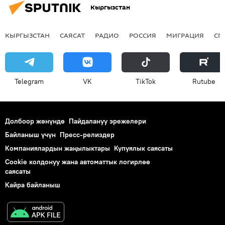
Кыргызстан
КЫРГЫЗСТАН
САЯСАТ
РАДИО
РОССИЯ
МИГРАЦИЯ
СП
Telegram
VK
ТikТоk
Rutube
Долбоор жөнүндө
Пайдалануу эрежелери
Байланыш үчүн
Пресс-релиздер
Компаниялардын жаңылыктары
Купуялык саясаты
Cookie колдонуу жана автоматтык логирлөө
саясаты
Кайра байланыш