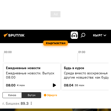
КЫРГ
Кыргызстан
00:00
01:00
Ежедневные новости
Будь в курсе
Ежедневные новости. Выпуск
Среда вместо воскресенья и
08:00
другие новшества: как будут
проходить выборы в КР?
08:00
08:04
4 мин
38 мин
Кечээ
Бүгүн
Эфирге
г. Бишкек
89.3