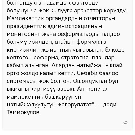
болгондуктан адамдык факторду
болушунча жок кылууга аракеттер көрүлдү.
Мамлекеттик органдардын отчетторун
президенттик администрациянын
мониторинг жана реформаларды талдоо
бөлүмү изилдеп, атайын формулага
киргизилип жыйынтык чыгарылат. Өлкөдө
көптөгөн реформа, стратегия, пландар
кабыл алынган. Алардан натыйжа чыкпай
орто жолдо калып кетти. Себеби баалоо
системасы жок болгон. Ошондуктан бул
ыкманы киргизүү зарыл. Анткени ал
мамлекеттик башкаруунун
натыйжалуулугун жогорулатат", — деди
Темиркулов.