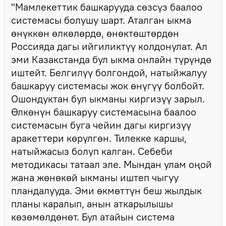
"Мамлекеттик башкарууда сөзсүз баалоо
системасы болушу шарт. Аталган ыкма
өнүккөн өлкөлөрдө, өнөктөштөрдөн
Россияда дагы ийгиликтүү колдонулат. Ал
эми Казакстанда бул ыкма онлайн түрүндө
иштейт. Белгилүү болгондой, натыйжалуу
башкаруу системасы жок өнүгүү болбойт.
Ошондуктан бул ыкманы киргизүү зарыл.
Өлкөнүн башкаруу системасына баалоо
системасын буга чейин дагы киргизүү
аракеттери көрүлгөн. Тилекке каршы,
натыйжасыз болуп калган. Себеби
методикасы татаал эле. Мындан улам оңой
жана жөнөкөй ыкманы иштеп чыгуу
пландалууда. Эми өкмөттүн беш жылдык
планы каралып, анын аткарылышы
көзөмөлдөнөт. Бул атайын система