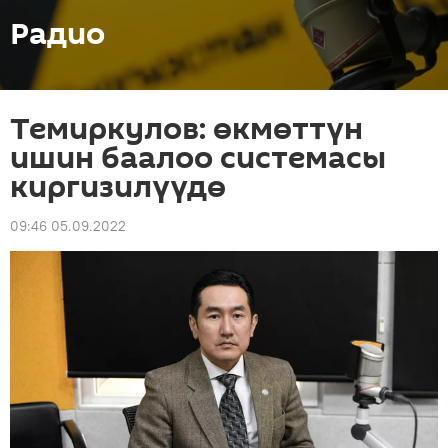
Радио
Темиркулов: өкмөттүн
ишин баалоо системасы
киргизилүүдө
09:46 05.09.2022