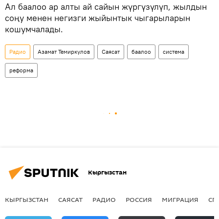
Ал баалоо ар алты ай сайын жүргүзүлүп, жылдын
соңу менен негизги жыйынтык чыгарыларын
кошумчалады.
Радио
Азамат Темиркулов
Саясат
баалоо
система
реформа
Кыргызстан
КЫРГЫЗСТАН
САЯСАТ
РАДИО
РОССИЯ
МИГРАЦИЯ
СП