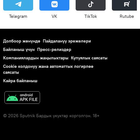
Telegram
VK
ТikТоk
Rutube
Долбоор жөнүндө
Пайдалануу эрежелери
Байланыш үчүн
Пресс-релиздер
Компаниялардын жаңылыктары
Купуялык саясаты
Cookie колдонуу жана автоматтык логирлөө
саясаты
Кайра байланыш
© 2026 Sputnik Бардык укуктар корголгон. 18+