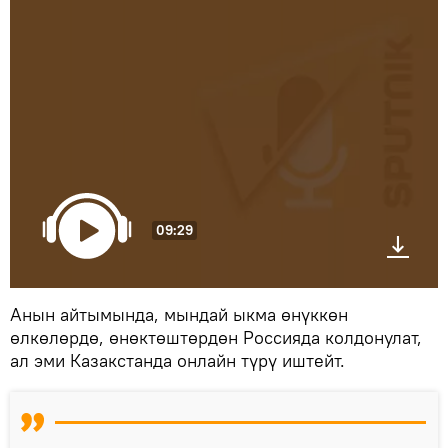
09:29
Анын айтымында, мындай ыкма өнүккөн
өлкөлөрдө, өнөктөштөрдөн Россияда колдонулат,
ал эми Казакстанда онлайн түрү иштейт.