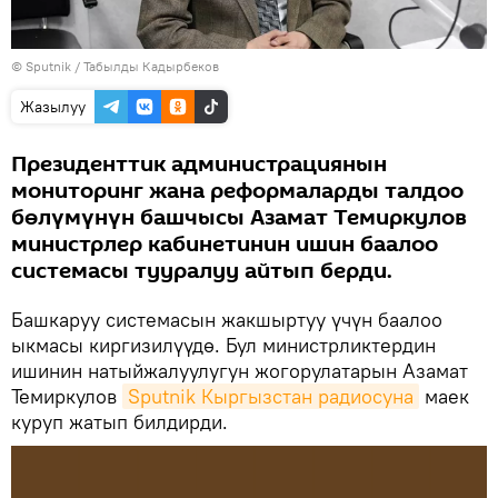
©
Sputnik / Табылды Кадырбеков
Жазылуу
Президенттик администрациянын
мониторинг жана реформаларды талдоо
бөлүмүнүн башчысы Азамат Темиркулов
министрлер кабинетинин ишин баалоо
системасы тууралуу айтып берди.
Башкаруу системасын жакшыртуу үчүн баалоо
ыкмасы киргизилүүдө. Бул министрликтердин
ишинин натыйжалуулугун жогорулатарын Азамат
Темиркулов
Sputnik Кыргызстан радиосуна
маек
куруп жатып билдирди.