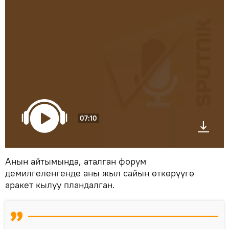
07:10
Анын айтымында, аталган форум
демилгеленгенде аны жыл сайын өткөрүүгө
аракет кылуу пландалган.