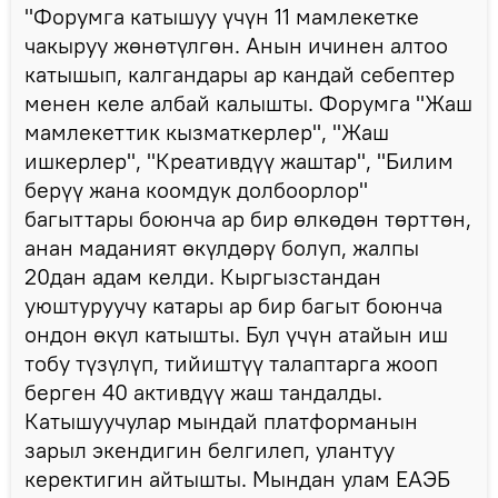
"Форумга катышуу үчүн 11 мамлекетке
чакыруу жөнөтүлгөн. Анын ичинен алтоо
катышып, калгандары ар кандай себептер
менен келе албай калышты. Форумга "Жаш
мамлекеттик кызматкерлер", "Жаш
ишкерлер", "Креативдүү жаштар", "Билим
берүү жана коомдук долбоорлор"
багыттары боюнча ар бир өлкөдөн төрттөн,
анан маданият өкүлдөрү болуп, жалпы
20дан адам келди. Кыргызстандан
уюштуруучу катары ар бир багыт боюнча
ондон өкүл катышты. Бул үчүн атайын иш
тобу түзүлүп, тийиштүү талаптарга жооп
берген 40 активдүү жаш тандалды.
Катышуучулар мындай платформанын
зарыл экендигин белгилеп, улантуу
керектигин айтышты. Мындан улам ЕАЭБ