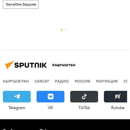
Таалайбек Бердиев
Кыргызстан
КЫРГЫЗСТАН
САЯСАТ
РАДИО
РОССИЯ
МИГРАЦИЯ
СП
Telegram
VK
ТikТоk
Rutube