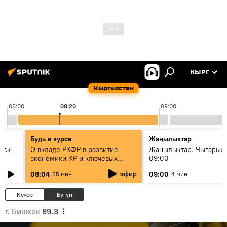
КЫРГ
Кыргызстан
08:00
08:20
09:00
Будь в курсе
Жаңылыктар
уск
О вкладе РКФР в развитие
Жаңылыктар. Чыгары
экономики КР и ключевых
09:00
секторах до 2030 года
эфир
08:04
09:00
55 мин
4 мин
Кечээ
Бүгүн
г. Бишкек
89.3