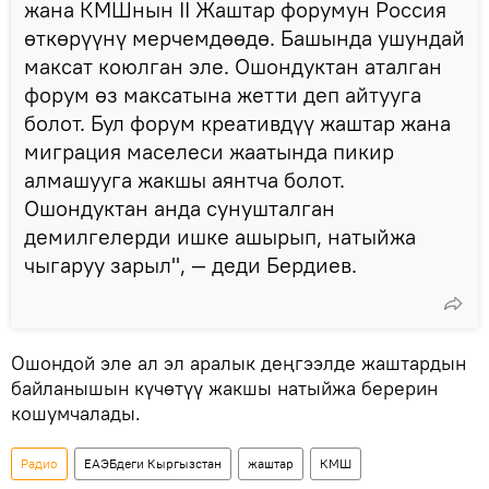
жана КМШнын II Жаштар форумун Россия
өткөрүүнү мерчемдөөдө. Башында ушундай
максат коюлган эле. Ошондуктан аталган
форум өз максатына жетти деп айтууга
болот. Бул форум креативдүү жаштар жана
миграция маселеси жаатында пикир
алмашууга жакшы аянтча болот.
Ошондуктан анда сунушталган
демилгелерди ишке ашырып, натыйжа
чыгаруу зарыл", — деди Бердиев.
Ошондой эле ал эл аралык деңгээлде жаштардын
байланышын күчөтүү жакшы натыйжа берерин
кошумчалады.
Радио
ЕАЭБдеги Кыргызстан
жаштар
КМШ