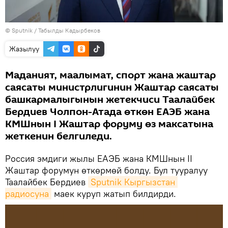
©
Sputnik / Табылды Кадырбеков
Жазылуу
Маданият, маалымат, спорт жана жаштар
саясаты министрлигинин Жаштар саясаты
башкармалыгынын жетекчиси Таалайбек
Бердиев Чолпон-Атада өткөн ЕАЭБ жана
КМШнын I Жаштар форуму өз максатына
жеткенин белгиледи.
Россия эмдиги жылы ЕАЭБ жана КМШнын II
Жаштар форумун өткөрмөй болду. Бул тууралуу
Таалайбек Бердиев
Sputnik Кыргызстан 
радиосуна
маек куруп жатып билдирди.