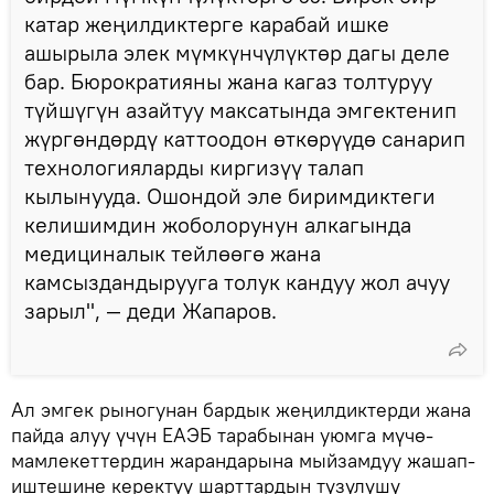
катар жеңилдиктерге карабай ишке
ашырыла элек мүмкүнчүлүктөр дагы деле
бар. Бюрократияны жана кагаз толтуруу
түйшүгүн азайтуу максатында эмгектенип
жүргөндөрдү каттоодон өткөрүүдө санарип
технологияларды киргизүү талап
кылынууда. Ошондой эле биримдиктеги
келишимдин жоболорунун алкагында
медициналык тейлөөгө жана
камсыздандырууга толук кандуу жол ачуу
зарыл", — деди Жапаров.
Ал эмгек рыногунан бардык жеңилдиктерди жана
пайда алуу үчүн ЕАЭБ тарабынан уюмга мүчө-
мамлекеттердин жарандарына мыйзамдуу жашап-
иштешине керектүү шарттардын түзүлүшү