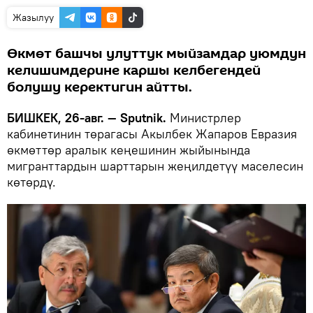
Жазылуу
Өкмөт башчы улуттук мыйзамдар уюмдун
келишимдерине каршы келбегендей
болушу керектигин айтты.
БИШКЕК, 26-авг. — Sputnik.
Министрлер
кабинетинин төрагасы Акылбек Жапаров Евразия
өкмөттөр аралык кеңешинин жыйынында
мигранттардын шарттарын жеңилдетүү маселесин
көтөрдү.