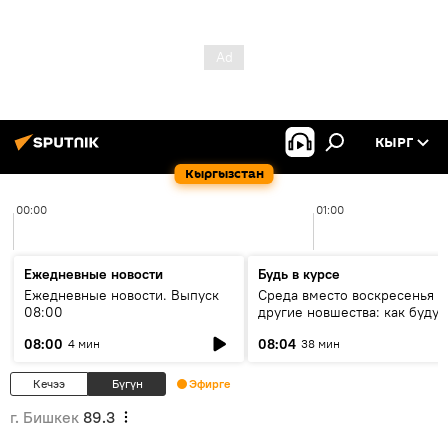
КЫРГ
Кыргызстан
00:00
01:00
Ежедневные новости
Будь в курсе
Ежедневные новости. Выпуск
Среда вместо воскресенья и
08:00
другие новшества: как будут
проходить выборы в КР?
08:00
08:04
4 мин
38 мин
Кечээ
Бүгүн
Эфирге
г. Бишкек
89.3