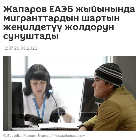
Жапаров ЕАЭБ жыйынында
мигранттардын шартын
жеңилдетүү жолдорун
сунуштады
12:37 26.08.2022
©
Sputnik
/ Максим Блинов
/
Медиабанкка өтүү