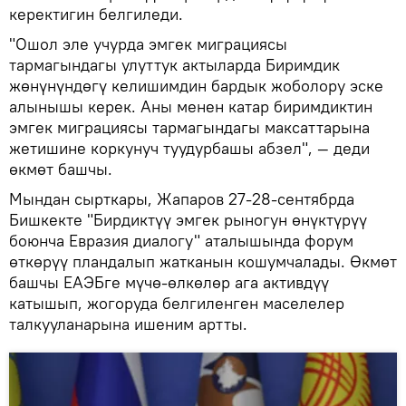
керектигин белгиледи.
"Ошол эле учурда эмгек миграциясы
тармагындагы улуттук актыларда Биримдик
жөнүнүндөгү келишимдин бардык жоболору эске
алынышы керек. Аны менен катар биримдиктин
эмгек миграциясы тармагындагы максаттарына
жетишине коркунуч туудурбашы абзел", — деди
өкмөт башчы.
Мындан сырткары, Жапаров 27-28-сентябрда
Бишкекте "Бирдиктүү эмгек рыногун өнүктүрүү
боюнча Евразия диалогу" аталышында форум
өткөрүү пландалып жатканын кошумчалады. Өкмөт
башчы ЕАЭБге мүчө-өлкөлөр ага активдүү
катышып, жогоруда белгиленген маселелер
талкууланарына ишеним артты.