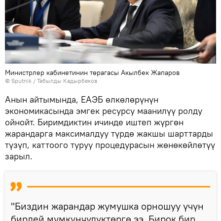
Министрлер кабинетинин төрагасы Акылбек Жапаров
©
Sputnik / Табылды Кадырбеков
Анын айтымында, ЕАЭБ өлкөлөрүнүн
экономикасында эмгек ресурсу маанилүү ролду
ойнойт. Биримдиктин ичинде иштеп жүргөн
жарандарга максималдуу түрдө жакшы шарттарды
түзүп, каттоого туруу процедурасын жөнөкөйлөтүү
зарыл.
"Биздин жарандар жумушка орношуу үчүн
бирдей мүмкүнчүлүктөргө ээ. Бирок бир