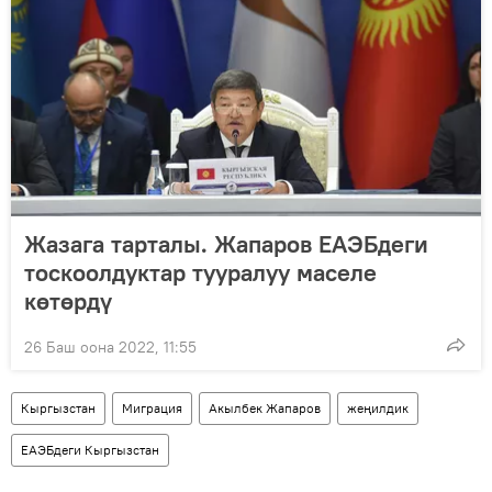
Жазага тарталы. Жапаров ЕАЭБдеги
тоскоолдуктар тууралуу маселе
көтөрдү
26 Баш оона 2022, 11:55
Кыргызстан
Миграция
Акылбек Жапаров
жеңилдик
ЕАЭБдеги Кыргызстан