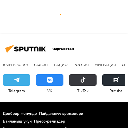
Кыргызстан
КЫРГЫЗСТАН
САЯСАТ
РАДИО
РОССИЯ
МИГРАЦИЯ
СП
Telegram
VK
ТikТоk
Rutube
Долбоор жөнүндө
Пайдалануу эрежелери
Байланыш үчүн
Пресс-релиздер