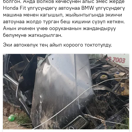
болгон. Анда Волков көчөсүнөн алыс эмес жерде
Honda Fit үлгүсүндөгү автоунаа BMW үлгүсүндөгү
машина менен кагышып, жыйынтыгында экинчи
автоунаа жолдо турган беш кишини сүзүп кеткен.
Анын ичинен үчөө оорукананын жандандыруу
бөлүмүнө жаткырылган.
Эки автокөлүк тең айып короого токтотулду.