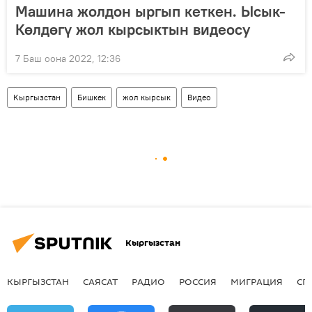
Машина жолдон ыргып кеткен. Ысык-
Көлдөгү жол кырсыктын видеосу
7 Баш оона 2022, 12:36
Кыргызстан
Бишкек
жол кырсык
Видео
Кыргызстан
КЫРГЫЗСТАН
САЯСАТ
РАДИО
РОССИЯ
МИГРАЦИЯ
СП