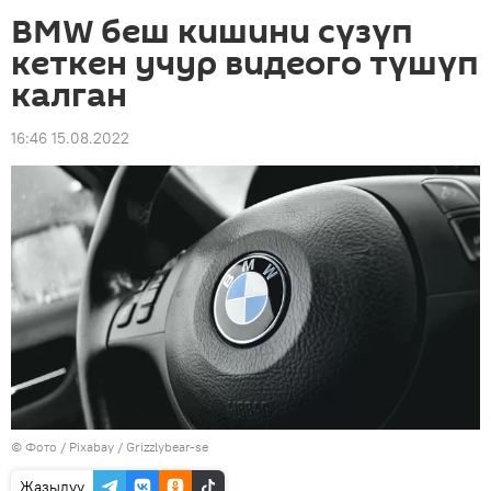
BMW беш кишини сүзүп
кеткен учур видеого түшүп
калган
16:46 15.08.2022
© Фото / Pixabay / Grizzlybear-se
Жазылуу