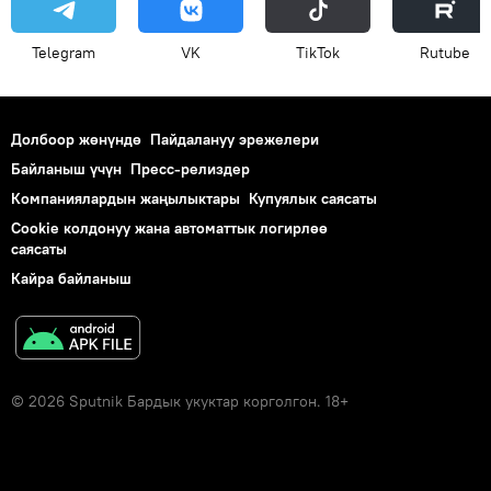
Telegram
VK
ТikТоk
Rutube
Долбоор жөнүндө
Пайдалануу эрежелери
Байланыш үчүн
Пресс-релиздер
Компаниялардын жаңылыктары
Купуялык саясаты
Cookie колдонуу жана автоматтык логирлөө
саясаты
Кайра байланыш
© 2026 Sputnik Бардык укуктар корголгон. 18+