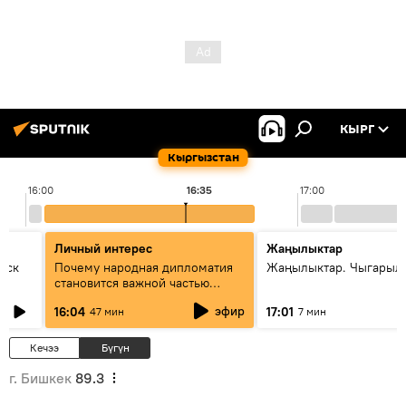
КЫРГ
Кыргызстан
16:00
16:35
17:00
Личный интерес
Жаңылыктар
уск
Почему народная дипломатия
Жаңылыктар. Чыгарыл
становится важной частью
международного
эфир
16:04
17:01
47 мин
7 мин
сотрудничества
Кечээ
Бүгүн
г. Бишкек
89.3