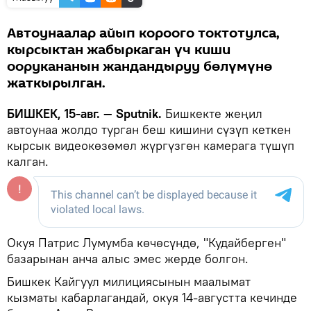
Автоунаалар айып короого токтотулса,
кырсыктан жабыркаган үч киши
оорукананын жандандыруу бөлүмүнө
жаткырылган.
БИШКЕК, 15-авг. — Sputnik.
Бишкекте жеңил
автоунаа жолдо турган беш кишини сүзүп кеткен
кырсык видеокөзөмөл жүргүзгөн камерага түшүп
калган.
Окуя Патрис Лумумба көчөсүндө, "Кудайберген"
базарынан анча алыс эмес жерде болгон.
Бишкек Кайгуул милициясынын маалымат
кызматы кабарлагандай, окуя 14-августта кечинде