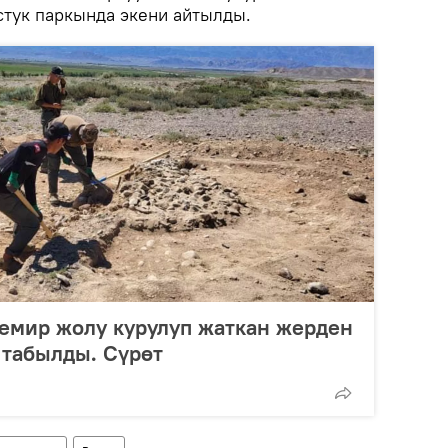
тук паркында экени айтылды.
емир жолу курулуп жаткан жерден
 табылды. Сүрөт