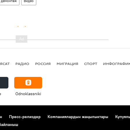
демонтаж
Видео
ЯСАТ
РАДИО
РОССИЯ
МИГРАЦИЯ
СПОРТ
ИНФОГРАФИ
e
Odnoklassniki
н
Пресс-релиздер
Компаниялардын жаңылыктары
Купуял
 байланыш