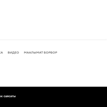
КА
ВИДЕО
МААЛЫМАТ БОРБОР
ык саясаты