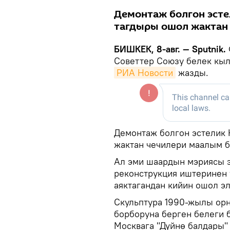
Демонтаж болгон эсте
тагдыры ошол жактан 
БИШКЕК, 8-авг. — Sputnik.
Советтер Союзу белек кыл
РИА Новости
жазды.
Демонтаж болгон эстелик 
жактан чечилери маалым б
Ал эми шаардын мэриясы 
реконструкция иштеринен 
аяктагандан кийин ошол э
Скульптура 1990-жылы ор
борборуна берген белеги 
Москвага "Дүйнө балдары" 