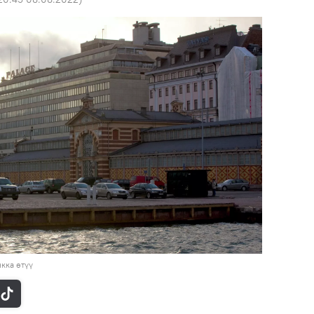
кка өтүү