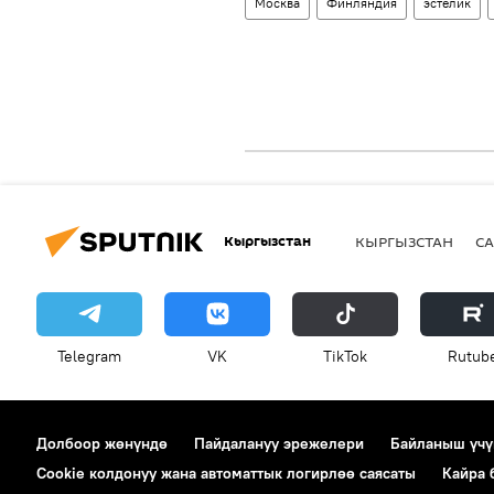
Москва
Финляндия
эстелик
Кыргызстан
КЫРГЫЗСТАН
СА
Telegram
VK
ТikТоk
Rutub
Долбоор жөнүндө
Пайдалануу эрежелери
Байланыш үчү
Cookie колдонуу жана автоматтык логирлөө саясаты
Кайра