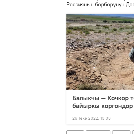
Россиянын борборунун Дос
Балыкчы — Кочкор т
байыркы коргондор
26 Теке 2022, 13:03