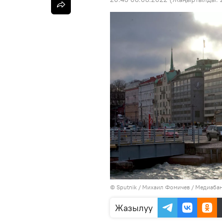
©
Sputnik
/ Михаил Фомичев
/
Медиабан
Жазылуу