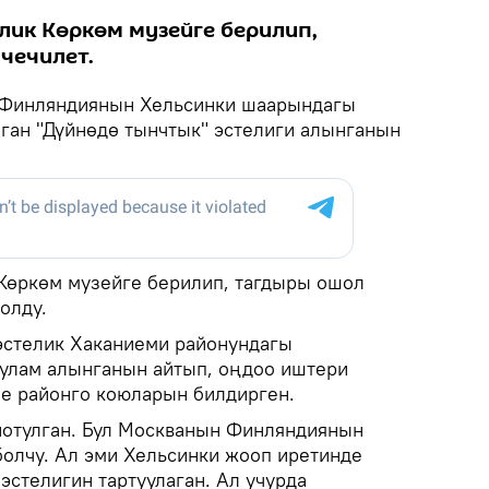
лик Көркөм музейге берилип,
чечилет.
Финляндиянын Хельсинки шаарындагы
ган "Дүйнөдө тынчтык" эстелиги алынганын
Көркөм музейге берилип, тагдыры ошол
олду.
эстелик Хаканиеми районундагы
улам алынганын айтып, оңдоо иштери
ле районго коюларын билдирген.
нотулган. Бул Москванын Финляндиянын
болчу. Ал эми Хельсинки жооп иретинде
эстелигин тартуулаган. Ал учурда