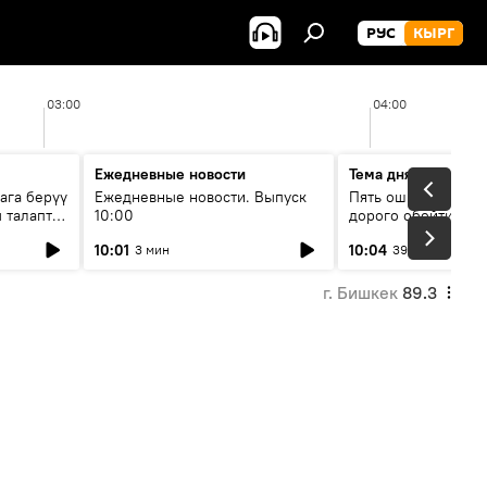
РУС
КЫРГ
03:00
04:00
Ежедневные новости
Тема дня
ага берүү
Ежедневные новости. Выпуск
Пять ошибок котор
 талаптар
10:00
дорого обойтись п
жилья
10:01
10:04
3 мин
39 мин
г. Бишкек
89.3