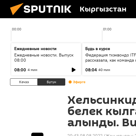
Кыргызстан
00:00
01:00
Ежедневные новости
Будь в курсе
Ежедневные новости. Выпуск
Федерация тхэквондо IT
08:00
рассказала, как команда 
жертвой мошенников
08:00
08:04
4 мин
40 мин
Кечээ
Бүгүн
Эфирге
Хельсинки
белек кылг
алынды. В
20:43 08.08.2022
(Жаңыртылды: