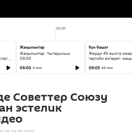
02:00
Жаңылыктар
Күн башат
F
Жаңылыктар. Чыгарылыш
Жерди 49 жылга ижар
стала
09:00
тартиби өзгөрөт: жаңы
эмнени көздөйт?
09:00
09:05
4 мин
44 мин
де Советтер Союзу
ан эстелик
идео
20:45 08.08.2022
)