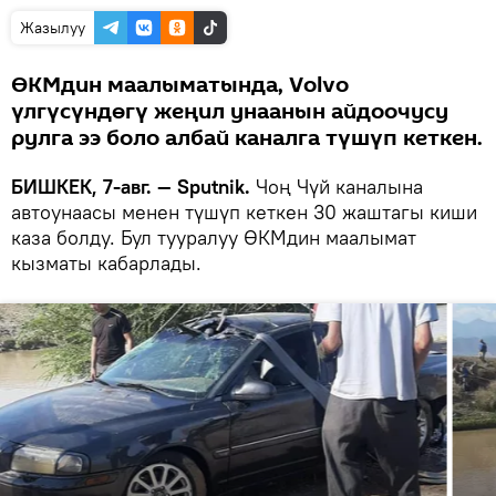
Жазылуу
ӨКМдин маалыматында, Volvo
үлгүсүндөгү жеңил унаанын айдоочусу
рулга ээ боло албай каналга түшүп кеткен.
БИШКЕК, 7-авг. — Sputnik.
Чоң Чүй каналына
автоунаасы менен түшүп кеткен 30 жаштагы киши
каза болду. Бул тууралуу ӨКМдин маалымат
кызматы кабарлады.