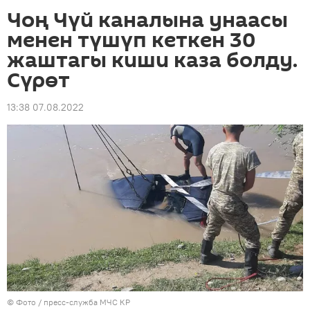
Чоң Чүй каналына унаасы
менен түшүп кеткен 30
жаштагы киши каза болду.
Сүрөт
13:38 07.08.2022
© Фото / пресс-служба МЧС КР