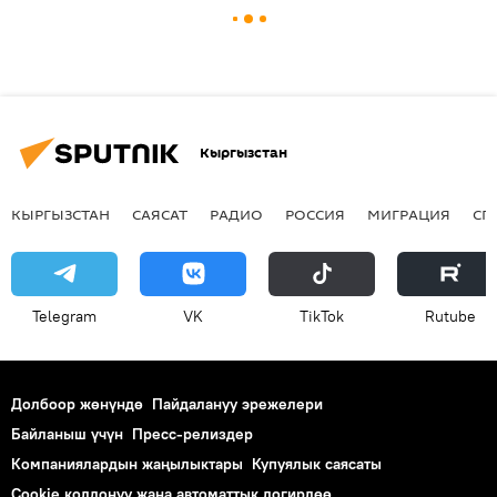
Кыргызстан
КЫРГЫЗСТАН
САЯСАТ
РАДИО
РОССИЯ
МИГРАЦИЯ
СП
Telegram
VK
ТikТоk
Rutube
Долбоор жөнүндө
Пайдалануу эрежелери
Байланыш үчүн
Пресс-релиздер
Компаниялардын жаңылыктары
Купуялык саясаты
Cookie колдонуу жана автоматтык логирлөө