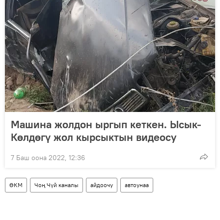
Машина жолдон ыргып кеткен. Ысык-
Көлдөгү жол кырсыктын видеосу
7 Баш оона 2022, 12:36
ӨКМ
Чоң Чүй каналы
айдоочу
автоунаа