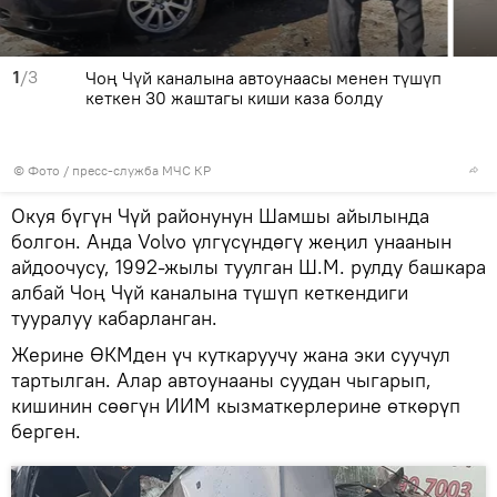
1
/3
Чоң Чүй каналына автоунаасы менен түшүп
кеткен 30 жаштагы киши каза болду
© Фото / пресс-служба МЧС КР
Окуя бүгүн Чүй районунун Шамшы айылында
болгон. Анда Volvo үлгүсүндөгү жеңил унаанын
айдоочусу, 1992-жылы туулган Ш.М. рулду башкара
албай Чоң Чүй каналына түшүп кеткендиги
тууралуу кабарланган.
Жерине ӨКМден үч куткаруучу жана эки суучул
тартылган. Алар автоунааны суудан чыгарып,
кишинин сөөгүн ИИМ кызматкерлерине өткөрүп
берген.