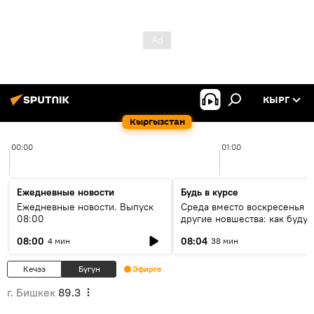
КЫРГ
Кыргызстан
00:00
01:00
Ежедневные новости
Будь в курсе
Ежедневные новости. Выпуск
Среда вместо воскресенья и
08:00
другие новшества: как будут
проходить выборы в КР?
08:00
08:04
4 мин
38 мин
Кечээ
Бүгүн
Эфирге
г. Бишкек
89.3