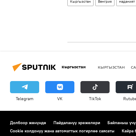
Кыргызстан
Венгрия
маданият
Кыргызстан
КЫРГЫЗСТАН
СА
Telegram
VK
ТikТоk
Rutub
Долбоор жөнүндө
Пайдалануу эрежелери
Байланыш үчү
Cookie колдонуу жана автоматтык логирлөө саясаты
Кайра