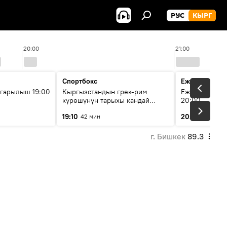
РУС
КЫРГ
20:00
21:00
Спортбокс
Ежедневные 
гарылыш 19:00
Кыргызстандын грек-рим
Ежедневные н
күрөшүнүн тарыхы кандай
20:00
башталган?
19:10
20:01
42 мин
5 мин
г. Бишкек
89.3