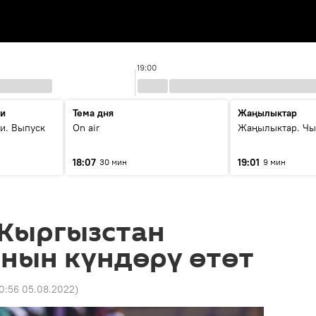
19:00
ти
Тема дня
Жаңылыктар
и. Выпуск
On air
Жаңылыктар. Чы
18:07
19:01
30 мин
9 мин
 Кыргызстан
нын күндөрү өтөт
10:56 05.08.2022
)