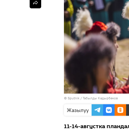
©
Sputnik / Табылды Кадырбеков
Жазылуу
11-14-августка планд