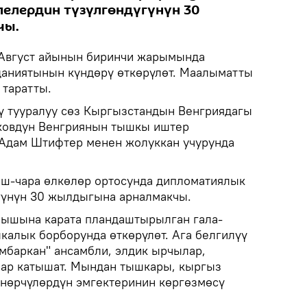
елердин түзүлгөндүгүнүн 30
чы.
Август айынын биринчи жарымында
даниятынын күндөрү өткөрүлөт. Маалыматты
таратты.
ү тууралуу сөз Кыргызстандын Венгриядагы
ековдун Венгриянын тышкы иштер
 Адам Штифтер менен жолуккан учурунда
 иш-чара өлкөлөр ортосунда дипломатиялык
гүнүн 30 жылдыгына арналмакчы.
лышына карата пландаштырылган гала-
калык борборунда өткөрүлөт. Ага белгилүү
мбаркан" ансамбли, элдик ырчылар,
лар катышат. Мындан тышкары, кыргыз
өнөрчүлөрдүн эмгектеринин көргөзмөсү