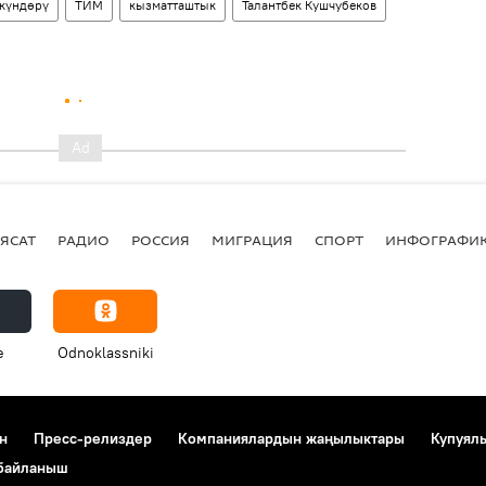
 күндөрү
ТИМ
кызматташтык
Талантбек Кушчубеков
ЯСАТ
РАДИО
РОССИЯ
МИГРАЦИЯ
СПОРТ
ИНФОГРАФИ
e
Odnoklassniki
н
Пресс-релиздер
Компаниялардын жаңылыктары
Купуял
 байланыш