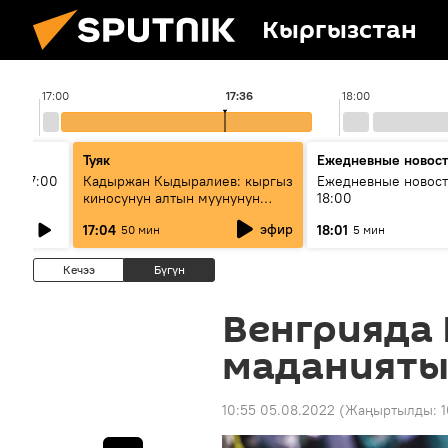
Кыргызстан
17:00
17:36
18:00
Туяк
Ежедневные новос
ыш 17:00
Кадыржан Кыдыралиев: кыргыз
Ежедневные новост
киносунун алтын муунунун
18:00
өкүлү
эфир
17:04
18:01
50 мин
5 мин
Кечээ
Бүгүн
Венгрияда
маданияты
10:55 05.08.2022
(Жаңыртылды: