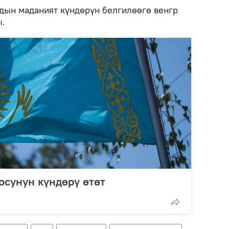
дын маданият күндөрүн белгилөөгө венгр
ы.
осунун күндөрү өтөт