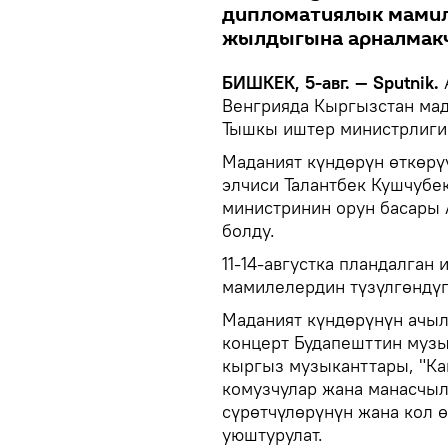
дипломатиялык мамил
жылдыгына арналмак
БИШКЕК, 5-авг. — Sputnik.
Венгрияда Кыргызстан ма
Тышкы иштер министрлиги 
Маданият күндөрүн өткөрү
элчиси Талантбек Кушчуб
министринин орун басары
болду.
11-14-августка пландалган
мамилелердин түзүлгөндү
Маданият күндөрүнүн ачы
концерт Будапешттин музы
кыргыз музыканттары, "Ка
комузчулар жана манасчы
сүрөтчүлөрүнүн жана кол 
уюштурулат.