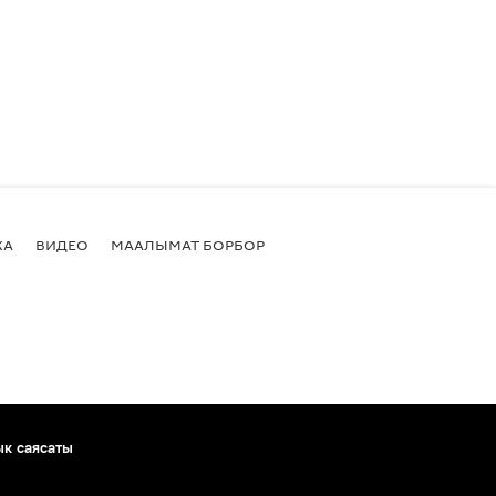
КА
ВИДЕО
МААЛЫМАТ БОРБОР
ык саясаты