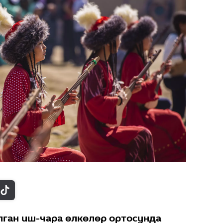
алган иш-чара өлкөлөр ортосунда