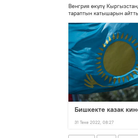
Венгрия өкүлү Кыргызстан
тараптын катышарын айтт
Бишкекте казак кин
31 Теке 2022, 08:27