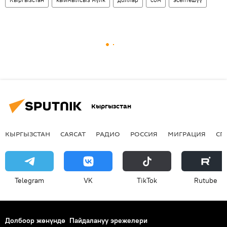
Кыргызстан
КЫРГЫЗСТАН
САЯСАТ
РАДИО
РОССИЯ
МИГРАЦИЯ
СП
Telegram
VK
ТikТоk
Rutube
Долбоор жөнүндө
Пайдалануу эрежелери