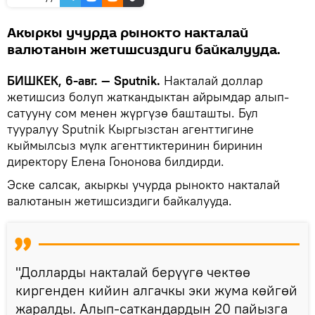
Акыркы учурда рынокто накталай
валютанын жетишсиздиги байкалууда.
БИШКЕК, 6-авг. — Sputnik.
Накталай доллар
жетишсиз болуп жаткандыктан айрымдар алып-
сатууну сом менен жүргүзө башташты. Бул
тууралуу Sputnik Кыргызстан агенттигине
кыймылсыз мүлк агенттиктеринин биринин
директору Елена Гононова билдирди.
Эске салсак, акыркы учурда рынокто накталай
валютанын жетишсиздиги байкалууда.
"Долларды накталай берүүгө чектөө
киргенден кийин алгачкы эки жума көйгөй
жаралды. Алып-саткандардын 20 пайызга