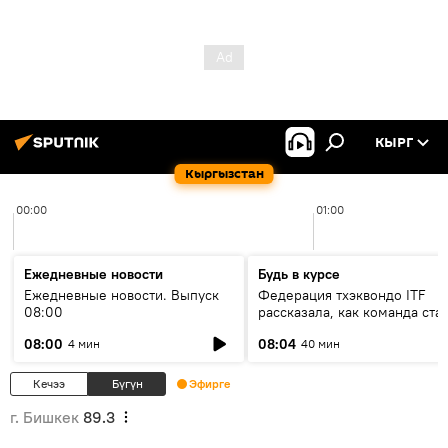
КЫРГ
Кыргызстан
00:00
01:00
Ежедневные новости
Будь в курсе
Ежедневные новости. Выпуск
Федерация тхэквондо ITF
08:00
рассказала, как команда ста
жертвой мошенников
08:00
08:04
4 мин
40 мин
Кечээ
Бүгүн
Эфирге
г. Бишкек
89.3