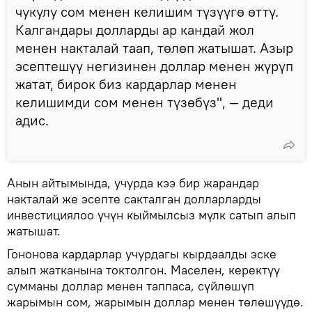
чукулу сом менен келишим түзүүгө өттү.
Калгандары долларды ар кандай жол
менен накталай таап, төлөп жатышат. Азыр
эсептешүү негизинен доллар менен жүрүп
жатат, бирок биз кардарлар менен
келишимди сом менен түзөбүз", — деди
адис.
Анын айтымында, учурда кээ бир жарандар
накталай же эсепте сакталган долларларды
инвестициялоо үчүн кыймылсыз мүлк сатып алып
жатышат.
Гононова кардарлар учурдагы кырдаалды эске
алып жатканына токтолгон. Маселен, керектүү
сумманы доллар менен таппаса, сүйлөшүп
жарымын сом, жарымын доллар менен төлөшүүдө.