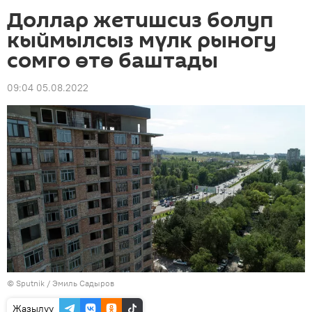
Доллар жетишсиз болуп
кыймылсыз мүлк рыногу
сомго өтө баштады
09:04 05.08.2022
©
Sputnik / Эмиль Садыров
Жазылуу