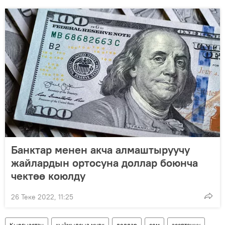
Банктар менен акча алмаштыруучу
жайлардын ортосуна доллар боюнча
чектөө коюлду
26 Теке 2022, 11:25
Кыргызстан
кыймылсыз мүлк
доллар
сом
эсептешүү