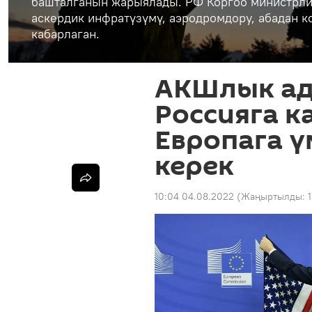
башталганын жарыялады. РФ Коргоо министрли
аскердик инфратүзүмү, аэродромдору, абадан 
кабарлаган.
АКШлык ад
Россияга 
Европага 
керек
10:04 04.08.2022
(Жаңыртылды: