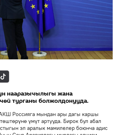
ун нааразычылыгы жана
үчөй турганы болжолдонууда.
АКШ Россияга мындан ары дагы каршы
төштөрүнө үмүт артууда. Бирок бул абал
стыгын эл аралык мамилелер боюнча адис
нын Сауд Аравиядагы мурдагы элчиси