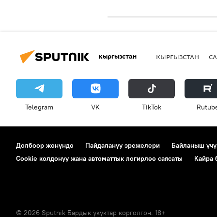
Кыргызстан
КЫРГЫЗСТАН
СА
Telegram
VK
ТikТоk
Rutub
Долбоор жөнүндө
Пайдалануу эрежелери
Байланыш үчү
Cookie колдонуу жана автоматтык логирлөө саясаты
Кайра
© 2026 Sputnik Бардык укуктар корголгон. 18+