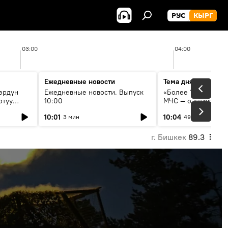
РУС
КЫРГ
03:00
04:00
Ежедневные новости
Тема дня
өрдүн
Ежедневные новости. Выпуск
«Более 1200 сёл в 
отуу
10:00
МЧС — о климате, 
системе оповещен
10:01
10:04
3 мин
49 мин
населения
г. Бишкек
89.3