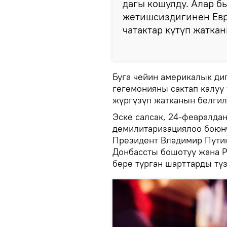
дагы кошулду. Алар 
жетишсиздигинен Евр
чатактар күтүп жатка
Буга чейин америкалык д
гегемонияны сактап калуу
жүргүзүп жатканын белгил
Эске салсак, 24-февралда
демилитаризациялоо боюнч
Президент Владимир Пути
Донбассты бошотуу жана Р
бере турган шарттарды түз