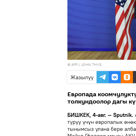
©
AFP
/ JOHN THYS
Жазылуу
Европада коомчулукт
толкундоолор дагы к
БИШКЕК, 4-авг. — Sputnik.
туруу үчүн европалык өнөк
тынымсыз улана бере алба
Майкл Гфеллер менен АКШ