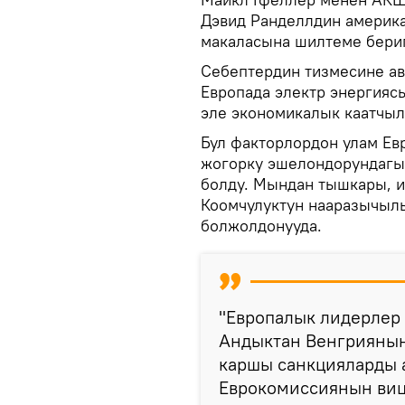
Дэвид Ранделлдин америк
макаласына шилтеме бер
Себептердин тизмесине ав
Европада электр энергияс
эле экономикалык каатчыл
Бул факторлордон улам Ев
жогорку эшелондорундагы 
болду. Мындан тышкары, и
Коомчулуктун нааразычылы
болжолдонууда.
"Европалык лидерлер 
Андыктан Венгриянын
каршы санкцияларды 
Еврокомиссиянын ви