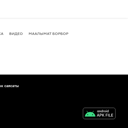
КА
ВИДЕО
МААЛЫМАТ БОРБОР
ык саясаты