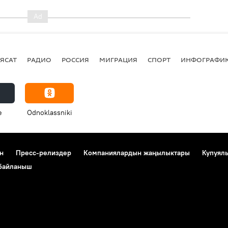
ЯСАТ
РАДИО
РОССИЯ
МИГРАЦИЯ
СПОРТ
ИНФОГРАФИ
e
Odnoklassniki
н
Пресс-релиздер
Компаниялардын жаңылыктары
Купуял
 байланыш