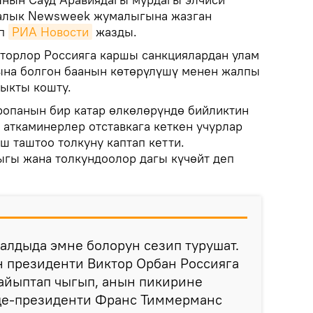
алык Newsweek жумалыгына жазган
ип
РИА Новости
жазды.
торлор Россияга каршы санкциялардан улам
ына болгон баанын көтөрүлүшү менен жалпы
ыкты кошту.
ропанын бир катар өлкөлөрүндө бийликтин
аткаминерлер отставкага кеткен учурлар
ш таштоо толкуну каптап кетти.
гы жана толкундоолор дагы күчөйт деп
алдыда эмне болорун сезип турушат.
 президенти Виктор Орбан Россияга
айыптап чыгып, анын пикирине
це-президенти Франс Тиммерманс