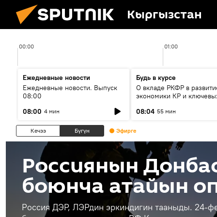
Кыргызстан
00:00
01:00
Ежедневные новости
Будь в курсе
Ежедневные новости. Выпуск
О вкладе РКФР в развити
08:00
экономики КР и ключевы
секторах до 2030 года
08:00
08:04
4 мин
55 мин
Кечээ
Бүгүн
Эфирге
Россиянын Донба
боюнча атайын о
Россия ДЭР, ЛЭРдин эркиндигин тааныды. 24-ф