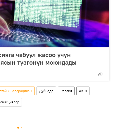
ияга чабуул жасоо үчүн
иясын түзгөнүн моюндады
 атайын операциясы
Дүйнөдө
Россия
АКШ
санкциялар