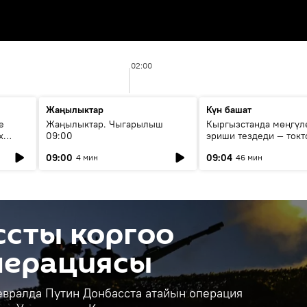
02:00
Жаңылыктар
Күн башат
е
Жаңылыктар. Чыгарылыш
Кыргызстанда мөңгүл
х
09:00
эриши тездеди — токт
мүмкүн эмеспи?
09:00
09:04
4 мин
46 мин
ссты коргоо
перациясы
евралда Путин Донбасста атайын операция