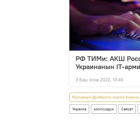
РФ ТИМи: АКШ Росс
Украинанын IT-арм
3 Баш оона 2022, 13:40
Россиянын Донбассты коргоо боюнча
Украина
коопсуздук
Саясат