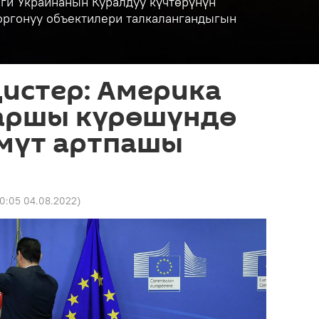
ги Украинанын Куралдуу күчтөрүнүн
коргонуу объектилери талкалангандыгын
истер: Америка
каршы күрөшүндө
үмүт артпашы
10:05 04.08.2022
)