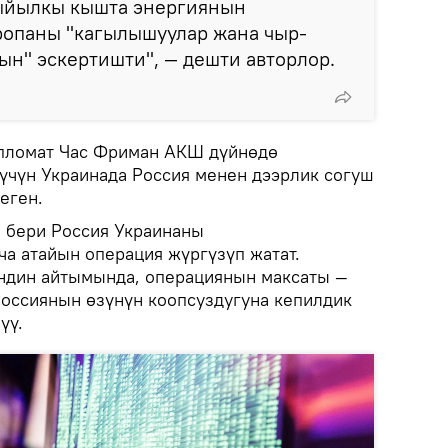
быйылкы кышта энергиянын
опаны "кагылышуулар жана чыр-
нын" эскертишти", — дешти авторлор.
ипломат Час Фриман АКШ дүйнөдө
 үчүн Украинада Россия менен дээрлик согуш
еген.
н бери Россия Украинаны
а атайын операция жүргүзүп жатат.
ндин айтымында, операциянын максаты —
оссиянын өзүнүн коопсуздугуна кепилдик
үү.