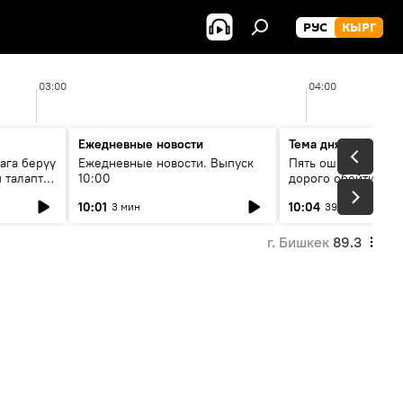
РУС
КЫРГ
03:00
04:00
Ежедневные новости
Тема дня
ага берүү
Ежедневные новости. Выпуск
Пять ошибок котор
 талаптар
10:00
дорого обойтись п
жилья
10:01
10:04
3 мин
39 мин
г. Бишкек
89.3