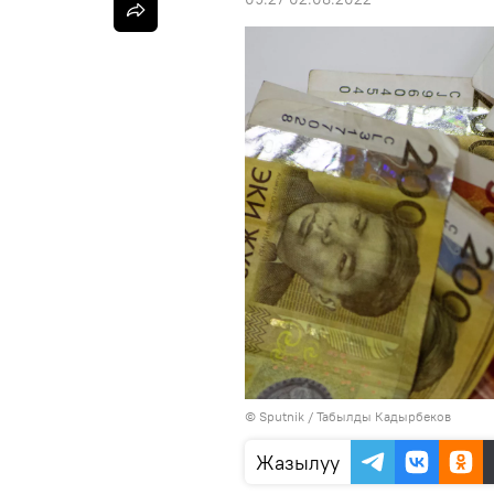
©
Sputnik / Табылды Кадырбеков
Жазылуу