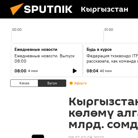
Кыргызстан
00:00
01:00
Ежедневные новости
Будь в курсе
Ежедневные новости. Выпуск
Федерация тхэквондо IT
08:00
рассказала, как команда 
жертвой мошенников
08:00
08:04
4 мин
40 мин
Кечээ
Бүгүн
Эфирге
Кыргызста
көлөмү ал
млрд. сом
09:27 02.08.2022