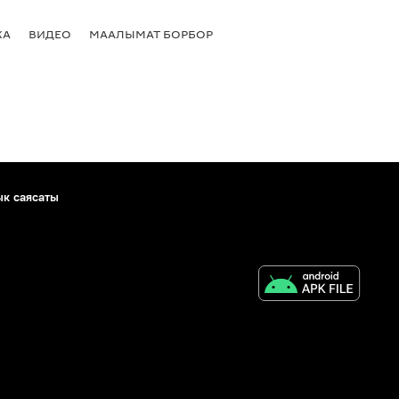
КА
ВИДЕО
МААЛЫМАТ БОРБОР
ык саясаты