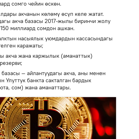
ард сомго чейин өскөн.
ылдары акчанын көлөмү өсүп келе жатат.
агы акча базасы 2017-жылы биринчи жолу
150 миллиард сомдон ашкан.
калктын насыялык уюмдардын кассасындагы
елген каражаты;
гы акча жана каржылык (аманаттык)
резерви;
 базасы — айлантуудагы акча, аны менен
 Улуттук банкта сакталган бардык
юта, сом) жана аманаттары.