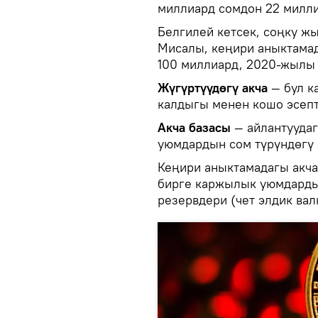
миллиард сомдон 22 милли
Белгилей кетсек, соңку ж
Мисалы, кеңири аныктамад
100 миллиард, 2020-жылы 
Жүгүртүүдөгү акча
— бул 
калдыгы менен кошо эсепт
Акча базасы
— айлантууда
уюмдардын сом түрүндөгү 
Кеңири аныктамадагы акча
бирге каржылык уюмдардын
резервдери (чет элдик вал