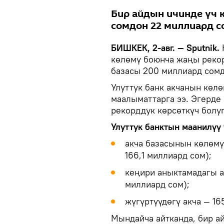
Бир айдын ичинде үч 
сомдон 22 миллиард с
БИШКЕК, 2-авг. — Sputnik.
көлөмү боюнча жаңы рекор
базасы 200 миллиард сом
Улуттук банк акчанын көл
маалыматтарга ээ. Эгерде
рекорддук көрсөткүч болуп
Улуттук банктын маанилүү 
акча базасынын көлөмү
166,1 миллиард сом);
кеңири аныктамадагы а
миллиард сом);
жүгүртүүдөгү акча — 16
Мындайча айтканда, бир ай