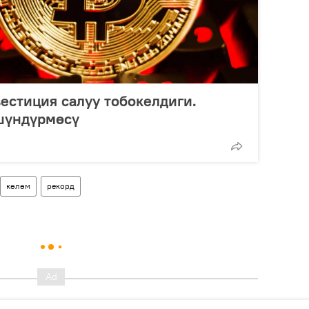
естиция салуу тобокелдиги.
үшүндүрмөсү
көлөм
рекорд