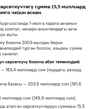
көрсөткүчтөгү сумма 15,5 миллиард
омго чейин өскөн.
Кыргызстанда 1-июлга карата акчанын
д коюлуп, кеңири аныктамадагы акча
дон ашты.
өмү боюнча 2003-жылдан берки
 анализдей турган болсок, азыркы сумма
 саналат.
үч көрсөткүчү боюнча абал төмөнкүдөй:
 — 183,4 миллиард сом (мурдагы рекорд
кча базасы — 203,6 миллиард сом (181,6
5 миллиард сом (149,6 миллиард сом).
да аталган көрсөткүчтөрдүн суммасы 15,5