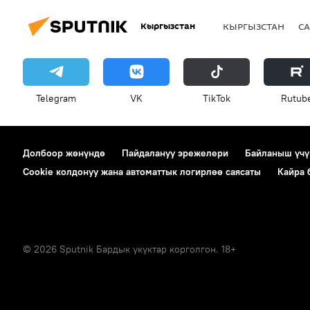
Кыргызстан
КЫРГЫЗСТАН
СА
Telegram
VK
ТikТоk
Rutub
Долбоор жөнүндө
Пайдалануу эрежелери
Байланыш үчү
Cookie колдонуу жана автоматтык логирлөө саясаты
Кайра
© 2026 Sputnik Бардык укуктар корголгон. 18+