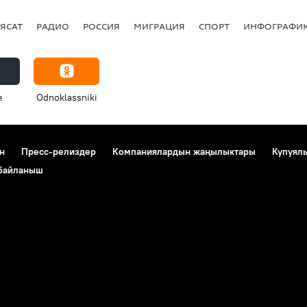
ЯСАТ
РАДИО
РОССИЯ
МИГРАЦИЯ
СПОРТ
ИНФОГРАФИ
e
Odnoklassniki
н
Пресс-релиздер
Компаниялардын жаңылыктары
Купуял
 байланыш