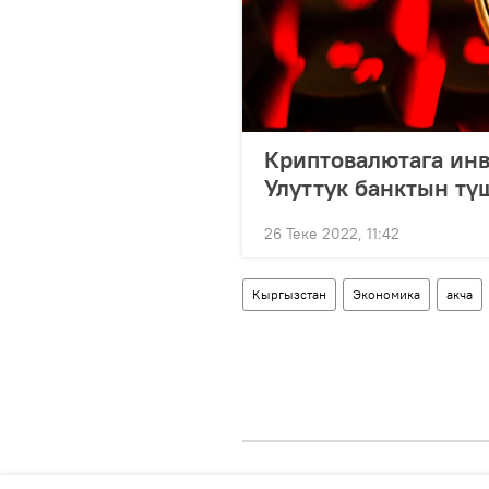
Криптовалютага инв
Улуттук банктын т
26 Теке 2022, 11:42
Кыргызстан
Экономика
акча