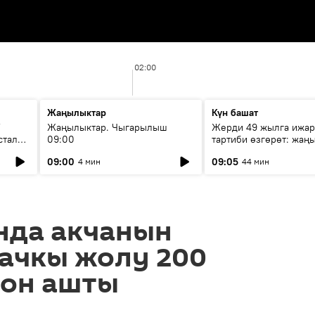
02:00
Жаңылыктар
Күн башат
F
Жаңылыктар. Чыгарылыш
Жерди 49 жылга ижар
стала
09:00
тартиби өзгөрөт: жаңы
эмнени көздөйт?
09:00
09:05
4 мин
44 мин
нда акчанын
гачкы жолу 200
дон ашты