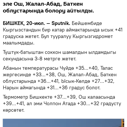
эле Ош, Жалал-Абад, Баткен
облустарында болору айтылды.
БИШКЕК, 20-июл. — Sputnik.
Бейшембиде
Кыргызстандын бир катар аймактарында ысык +41
градуска жетет. Бул тууралуу Кыргызгидромет
маалымдады.
Түштүк-батыштан соккон шамалдын ылдамдыгы
секундасына 3-8 метрге жетет.
Абанын температурасы Чүйдө +35...+40, Талас
жергесинде +33...+38, Ош, Жалал-Абад, Баткен
облустарында +36...+41, Ысык-Көлдө +27...+32,
Нарын аймагында +31...+36 градус болот.
Термометр Бишкекте +37...+39, Ош калаасында
+39...+41, ал эми Чолпон Атада +30...+32 градусту
көрсөтөт.