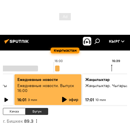
КЫРГ
Кыргызстан
16:00
16:39
Ежедневные новости
Жаңылыктар
дагы
Ежедневные новости. Выпуск
Жаңылыктар. Чыгарыл
16:00
ызмат
эфир
16:01
17:01
3 мин
10 мин
Кечээ
Бүгүн
г. Бишкек
89.3