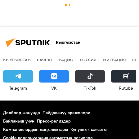
Кыргызстан
КЫРГЫЗСТАН
САЯСАТ
РАДИО
РОССИЯ
МИГРАЦИЯ
СП
Telegram
VK
ТikТоk
Rutube
Долбоор жөнүндө
Пайдалануу эрежелери
Байланыш үчүн
Пресс-релиздер
Компаниялардын жаңылыктары
Купуялык саясаты
Cookie колдонуу жана автоматтык логирлөө