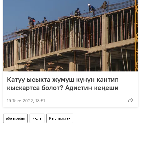
Катуу ысыкта жумуш күнүн кантип
кыскартса болот? Адистин кеңеши
19 Теке 2022, 13:51
аба ырайы
июль
Кыргызстан