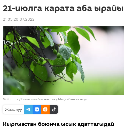
21-июлга карата аба ырайы
21:05 20.07.2022
©
Sputnik
/ Екатерина Чеснокова
/
Медиабанкка өтүү
Жазылуу
Кыргызстан боюнча ысык адаттагыдай