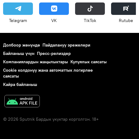
Telegram
VK
ТikТоk
Rutube
Долбоор жөнүндө
Пайдалануу эрежелери
Байланыш үчүн
Пресс-релиздер
Компаниялардын жаңылыктары
Купуялык саясаты
Cookie колдонуу жана автоматтык логирлөө
саясаты
Кайра байланыш
© 2026 Sputnik Бардык укуктар корголгон. 18+