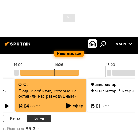
КЫРГ
Кыргызстан
14:00
14:26
15:00
ОГО!
Жаңылыктар
уск
Люди и события, которые не
Жаңылыктар. Чыгарыл
оставили нас равнодушными
эфир
14:04
15:01
38 мин
3 мин
Кечээ
Бүгүн
г. Бишкек
89.3