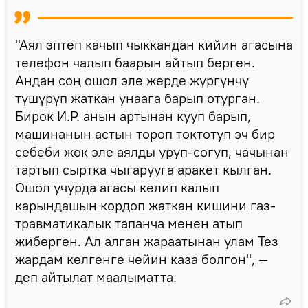
"Аял эптеп качып чыккандан кийин агасына
телефон чалып баарын айтып берген.
Андан соң ошол эле жерде жүргүнчү
түшүрүп жаткан унаага барып отурган.
Бирок И.Р. анын артынан кууп барып,
машинанын астын тороп токтотуп эч бир
себеби жок эле аялды уруп-согуп, чачынан
тартып сыртка чыгарууга аракет кылган.
Ошол учурда агасы келип калып
карындашын кордоп жаткан кишини газ-
травматикалык тапанча менен атып
жиберген. Ал алган жараатынан улам Тез
жардам келгенге чейин каза болгон", —
деп айтылат маалыматта.