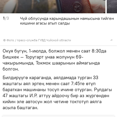
1
/3
Чүй облусунда карындашынын намысына тийген
кишини агасы атып салды
© Фото / пресс-служба ГУВД Чуйской области
Окуя бүгүн, 1-июлда, болжол менен саат 8:30да
Бишкек — Торугарт унаа жолунун 69-
чакырымында, Токмок шаарынын аймагында
болгон.
Билдирүүгө караганда, аялдамада турган 33
жаштагы аял эртең менен саат 7:45те өтүп
бараткан машинаны тосуп ичине отурган. Рулдагы
47 жаштагы И.Р. аттуу айдоочу бир аз жүргөндөн
кийин эле автосун жол четине токтотуп аялга
асыла баштаган.