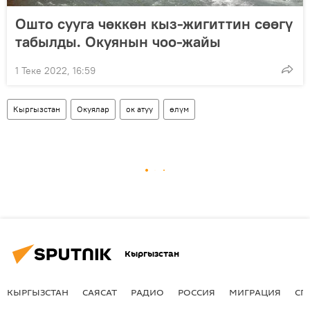
Ошто сууга чөккөн кыз-жигиттин сөөгү
табылды. Окуянын чоо-жайы
1 Теке 2022, 16:59
Кыргызстан
Окуялар
ок атуу
өлүм
Кыргызстан
КЫРГЫЗСТАН
САЯСАТ
РАДИО
РОССИЯ
МИГРАЦИЯ
СП