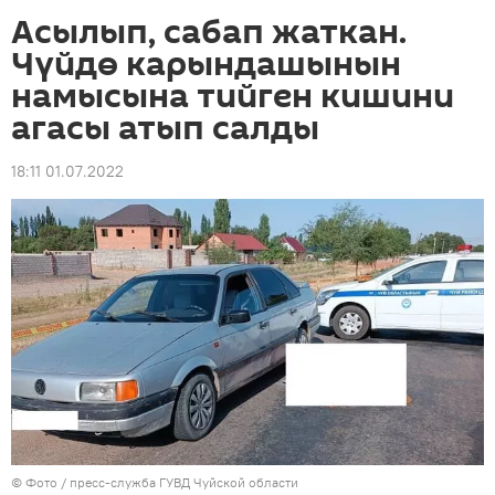
Асылып, сабап жаткан.
Чүйдө карындашынын
намысына тийген кишини
агасы атып салды
18:11 01.07.2022
© Фото / пресс-служба ГУВД Чуйской области