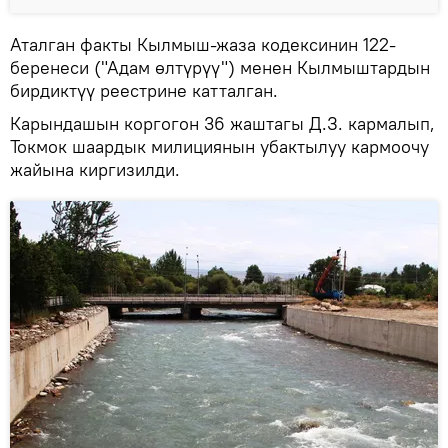
Аталган факты Кылмыш-жаза кодексинин 122-
беренеси ("Адам өлтүрүү") менен Кылмыштардын
бирдиктүү реестрине катталган.
Карындашын коргогон 36 жаштагы Д.З. кармалып,
Токмок шаардык милициянын убактылуу кармоочу
жайына киргизилди.