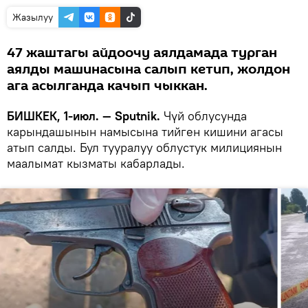
Жазылуу
47 жаштагы айдоочу аялдамада турган
аялды машинасына салып кетип, жолдон
ага асылганда качып чыккан.
БИШКЕК, 1-июл. — Sputnik.
Чүй облусунда
карындашынын намысына тийген кишини агасы
атып салды. Бул тууралуу облустук милициянын
маалымат кызматы кабарлады.