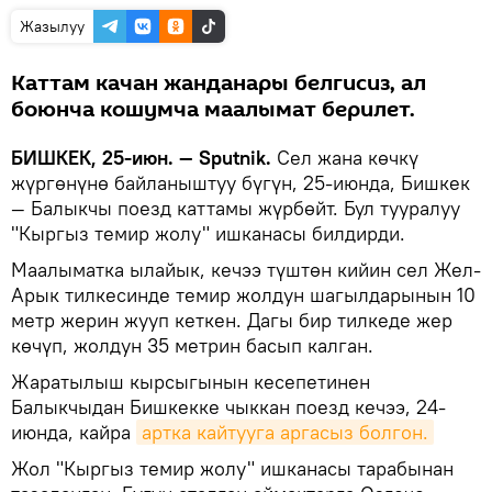
Жазылуу
Каттам качан жанданары белгисиз, ал
боюнча кошумча маалымат берилет.
БИШКЕК, 25-июн. — Sputnik.
Сел жана көчкү
жүргөнүнө байланыштуу бүгүн, 25-июнда, Бишкек
— Балыкчы поезд каттамы жүрбөйт. Бул тууралуу
"Кыргыз темир жолу" ишканасы билдирди.
Маалыматка ылайык, кечээ түштөн кийин сел Жел-
Арык тилкесинде темир жолдун шагылдарынын 10
метр жерин жууп кеткен. Дагы бир тилкеде жер
көчүп, жолдун 35 метрин басып калган.
Жаратылыш кырсыгынын кесепетинен
Балыкчыдан Бишкекке чыккан поезд кечээ, 24-
июнда, кайра
артка кайтууга аргасыз болгон.
Жол "Кыргыз темир жолу" ишканасы тарабынан