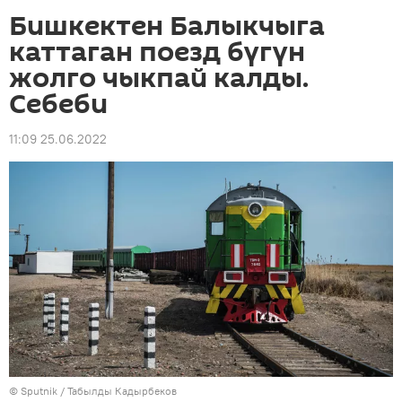
Бишкектен Балыкчыга
каттаган поезд бүгүн
жолго чыкпай калды.
Себеби
11:09 25.06.2022
©
Sputnik / Табылды Кадырбеков