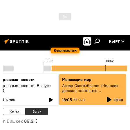
КЫРГ
Кыргызстан
18:00
18:42
едневные новости
Меняющие мир
едневные новости. Выпуск
Аскар Салымбеков: «Человек
:00
должен постоянно
совершенствоваться»
эфир
:00
18:05
5 мин
54 мин
Кечээ
Бүгүн
г. Бишкек
89.3