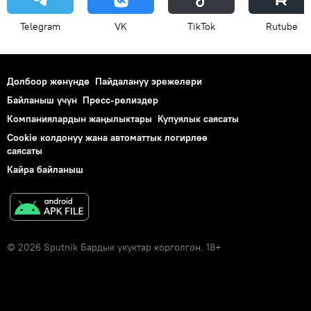
Telegram
VK
ТikТоk
Rutube
Долбоор жөнүндө
Пайдалануу эрежелери
Байланыш үчүн
Пресс-релиздер
Компаниялардын жаңылыктары
Купуялык саясаты
Cookie колдонуу жана автоматтык логирлөө
саясаты
Кайра байланыш
© 2026 Sputnik Бардык укуктар корголгон. 18+