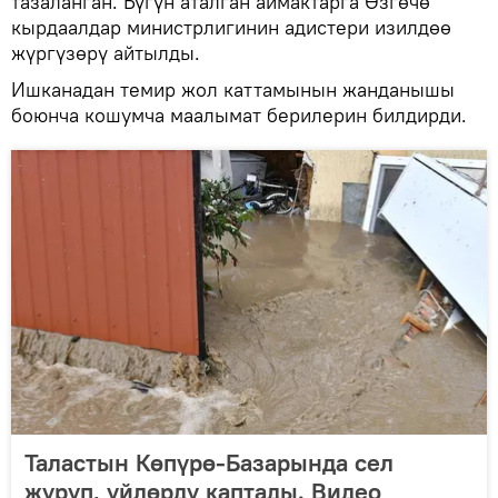
тазаланган. Бүгүн аталган аймактарга Өзгөчө
кырдаалдар министрлигинин адистери изилдөө
жүргүзөрү айтылды.
Ишканадан темир жол каттамынын жанданышы
боюнча кошумча маалымат берилерин билдирди.
Таластын Көпүрө-Базарында сел
жүрүп, үйлөрдү каптады. Видео