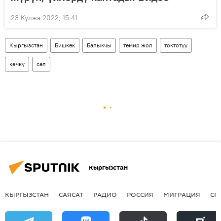
23 Кулжа 2022, 15:41
Кыргызстан
Бишкек
Балыкчы
темир жол
токтотуу
көчкү
сел
Кыргызстан
КЫРГЫЗСТАН
САЯСАТ
РАДИО
РОССИЯ
МИГРАЦИЯ
СП