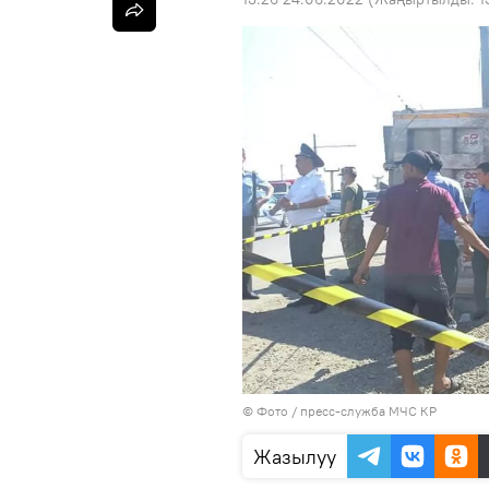
© Фото / пресс-служба МЧС КР
Жазылуу