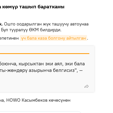
а көмүр ташып баратканы
k.
Ошто оодарылган жүк ташуучу автоунаа
 Бул тууралуу ӨКМ билдирди.
сепетинен
үч бала каза болгону айтылган
.
боюнча, кырсыктан эки аял, эки бала
аты-жөндөрү азырынча белгисиз", —
ча, HOWO Касымбеков көчөсүнөн