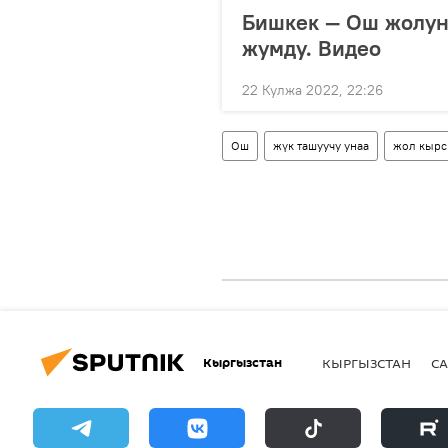
Бишкек — Ош жолун
жумду. Видео
22 Кулжа 2022, 22:26
Ош
жүк ташуучу унаа
жол кыр
Кыргызстан
КЫРГЫЗСТАН
СА