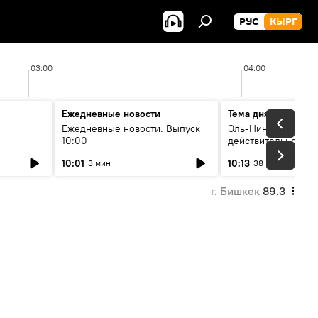
РУС
КЫРГ
03:00
04:00
Ежедневные новости
Тема дня
Ежедневные новости. Выпуск
Эль-Ниньо, жара и 
10:00
действительно вли
 өнүгүү
погоду в Кыргызст
10:01
10:13
3 мин
38 мин
г. Бишкек
89.3