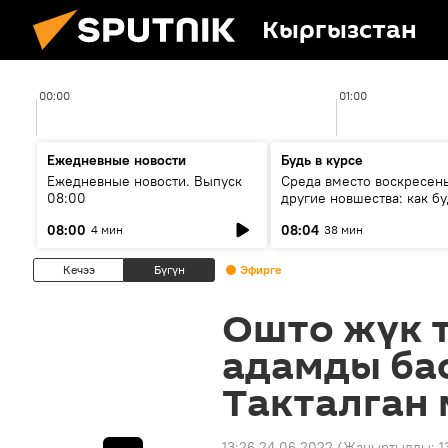
Кыргызстан
00:00
01:00
Ежедневные новости
Будь в курсе
Ежедневные новости. Выпуск
Среда вместо воскресень
08:00
другие новшества: как бу
проходить выборы в КР?
08:00
08:04
4 мин
38 мин
Кечээ
Бүгүн
Эфирге
Ошто жүк 
адамды бас
Такталган
13:26 24.06.2022
(Жаңыртылды:
1