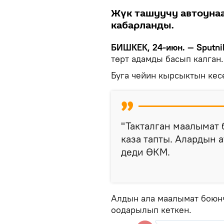
Жүк ташуучу автоуна
кабарланды.
БИШКЕК, 24-июн. — Sputni
төрт адамды басып калган.
Буга чейин кырсыктын ке
"Такталган маалымат 
каза тапты. Алардын 
деди ӨКМ.
Алдын ала маалымат боюн
оодарылып кеткен.