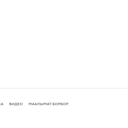
КА
ВИДЕО
МААЛЫМАТ БОРБОР