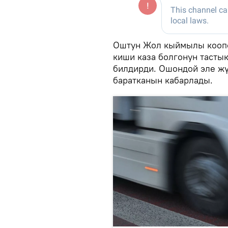
Оштун Жол кыймылы коопс
киши каза болгонун тасты
билдирди. Ошондой эле жү
баратканын кабарлады.