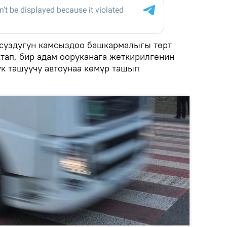
уздугун камсыздоо башкармалыгы төрт
ктап, бир адам ооруканага жеткирилгенин
к ташуучу автоунаа көмүр ташып