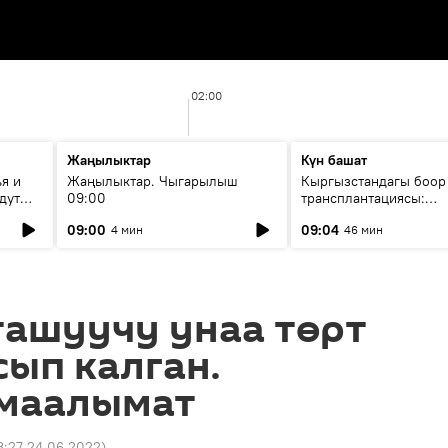
02:00
Жаңылыктар
Күн башат
я и
Жаңылыктар. Чыгарылыш
Кыргызстандагы боор
дут
09:00
трансплантациясы:
жетишкендиктер жана
09:00
09:04
4 мин
46 мин
келечеги
ташуучу унаа төрт
ып калган.
 маалымат
3:27 24.06.2022
)