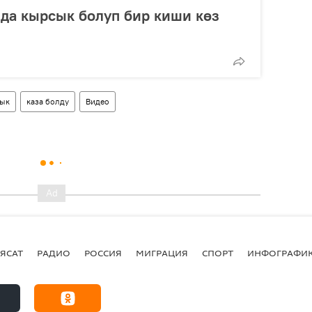
да кырсык болуп бир киши көз
сык
каза болду
Видео
ЯСАТ
РАДИО
РОССИЯ
МИГРАЦИЯ
СПОРТ
ИНФОГРАФИ