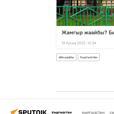
Жамгыр жаайбы? Би
19 Кулжа 2022, 10:34
аба ырайы
Кыргызстан
Кыргызстан
КЫРГЫЗСТАН
СА