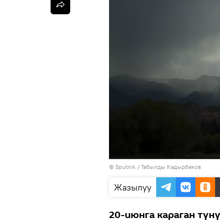
©
Sputnik / Табылды Кадырбеков
Жазылуу
20-июнга караган түн