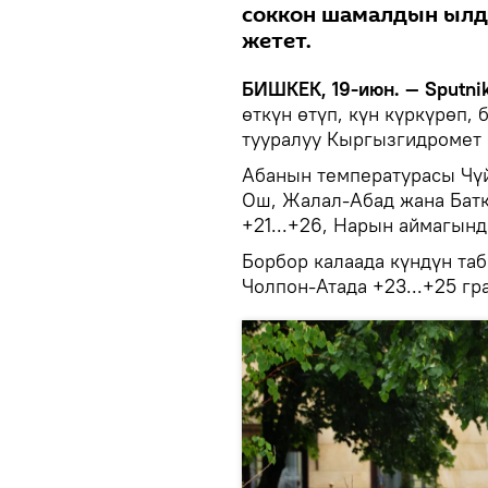
соккон шамалдын ылд
жетет.
БИШКЕК, 19-июн. — Sputni
өткүн өтүп, күн күркүрөп, 
тууралуу Кыргызгидромет 
Абанын температурасы Чүйд
Ош, Жалал-Абад жана Батк
+21...+26, Нарын аймагынд
Борбор калаада күндүн таб
Чолпон-Атада +23...+25 гр