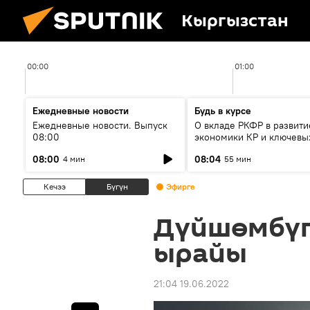
Кыргызстан
00:00
01:00
Ежедневные новости
Будь в курсе
Ежедневные новости. Выпуск
О вкладе РКФР в развити
08:00
экономики КР и ключевы
секторах до 2030 года
08:00
08:04
4 мин
55 мин
Кечээ
Бүгүн
Эфирге
Дүйшөмбүг
ырайы
21:04 19.06.2022