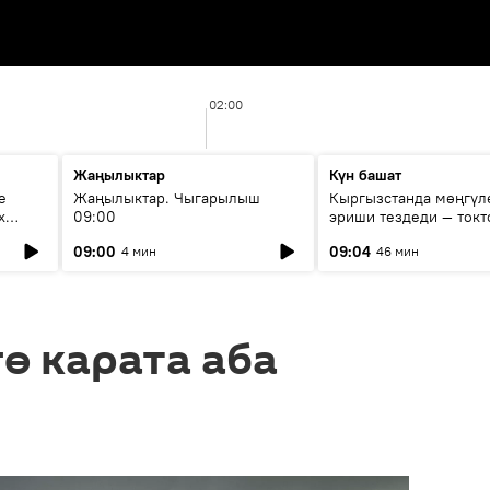
02:00
Жаңылыктар
Күн башат
е
Жаңылыктар. Чыгарылыш
Кыргызстанда мөңгүл
х
09:00
эриши тездеди — токт
мүмкүн эмеспи?
09:00
09:04
4 мин
46 мин
ө карата аба