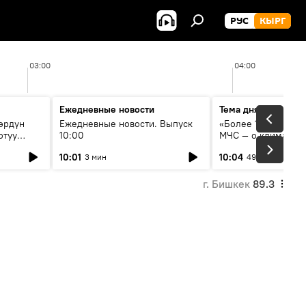
РУС
КЫРГ
03:00
04:00
Ежедневные новости
Тема дня
өрдүн
Ежедневные новости. Выпуск
«Более 1200 сёл в 
отуу
10:00
МЧС — о климате, 
системе оповещен
10:01
10:04
3 мин
49 мин
населения
г. Бишкек
89.3