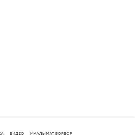
КА
ВИДЕО
МААЛЫМАТ БОРБОР