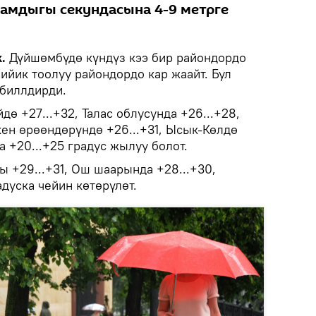
амдыгы секундасына 4-9 метрге
k.
Дүйшөмбүдө күндүз кээ бир райондордо
бийик тоолуу райондордо кар жаайт. Бул
биллдирди.
ө +27...+32, Талас облусунда +26...+28,
ен өрөөндөрүндө +26...+31, Ысык-Көлдө
а +20...+25 градус жылуу болот.
ы +29...+31, Ош шаарында +28...+30,
адуска чейин көтөрүлөт.