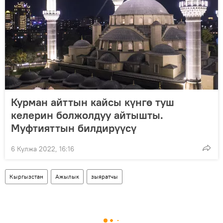
Курман айттын кайсы күнгө туш
келерин болжолдуу айтышты.
Муфтияттын билдирүүсү
6 Кулжа 2022, 16:16
Кыргызстан
Ажылык
зыяратчы