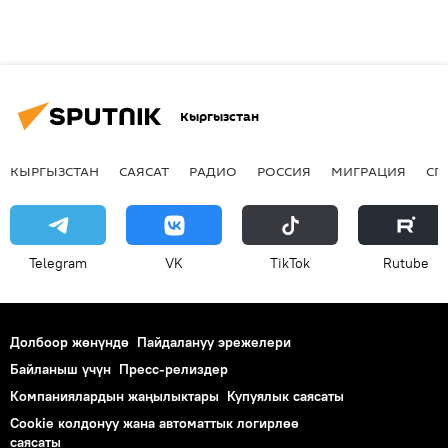
Кыргызстан
КЫРГЫЗСТАН
САЯСАТ
РАДИО
РОССИЯ
МИГРАЦИЯ
СП
Telegram
VK
ТikТоk
Rutube
Долбоор жөнүндө
Пайдалануу эрежелери
Байланыш үчүн
Пресс-релиздер
Компаниялардын жаңылыктары
Купуялык саясаты
Cookie колдонуу жана автоматтык логирлөө
саясаты