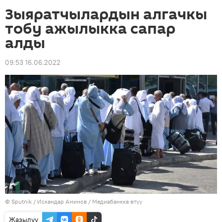
Зыяратчылардын алгачкы
тобу ажылыкка сапар
алды
09:53 16.06.2022
©
Sputnik
/ Искандар Аминов
/
Медиабанкка өтүү
Жазылуу