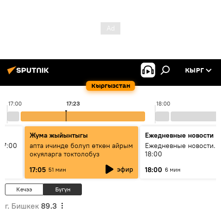
КЫРГ
Кыргызстан
17:00
17:23
18:00
Жума жыйынтыгы
Ежедневные новости
17:00
апта ичинде болуп өткөн айрым
Ежедневные новости. 
окуяларга токтолобуз
18:00
эфир
17:05
18:00
51 мин
6 мин
Кечээ
Бүгүн
г. Бишкек
89.3