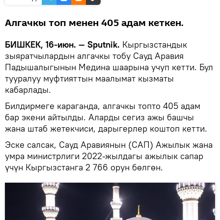
Алгачкы топ менен 405 адам кеткен.
БИШКЕК, 16-июн. — Sputnik.
Кыргызстандык
зыяратчылардын алгачкы тобу Сауд Аравия
Падышалыгынын Медина шаарына учуп кетти. Бул
тууралуу муфтияттын маалымат кызматы
кабарлады.
Билдирмеге караганда, алгачкы топто 405 адам
бар экени айтылды. Аларды сегиз ажы башчы
жана штаб жетекчиси, дарыгерлер коштоп кетти.
Эске салсак, Сауд Аравиянын (САП) Ажылык жана
умра министрлиги 2022-жылдагы ажылык сапар
үчүн Кыргызстанга 2 766 орун бөлгөн.