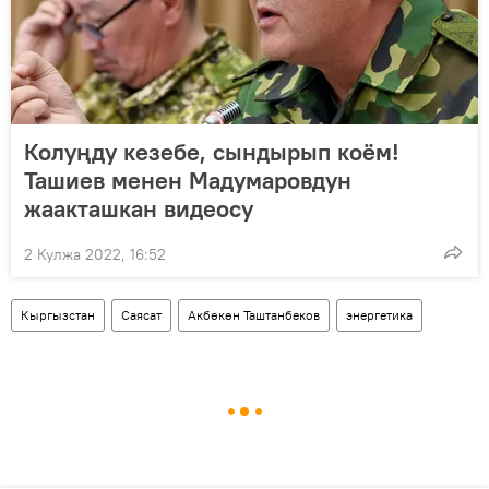
Колуңду кезебе, сындырып коём!
Ташиев менен Мадумаровдун
жаакташкан видеосу
2 Кулжа 2022, 16:52
Кыргызстан
Саясат
Акбөкөн Таштанбеков
энергетика