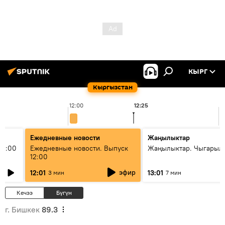
КЫРГ
Кыргызстан
12:00
12:25
1
Ежедневные новости
Жаңылыктар
11:00
Ежедневные новости. Выпуск
Жаңылыктар. Чыгарыл
12:00
эфир
12:01
13:01
3 мин
7 мин
Кечээ
Бүгүн
г. Бишкек
89.3