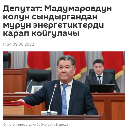
Депутат: Мадумаровдун
колун сындыргандан
мурун энергетиктерди
карап койгулачы
11:34 09.06.2022
© Фото / пресс-служба Жогорку Кенеша