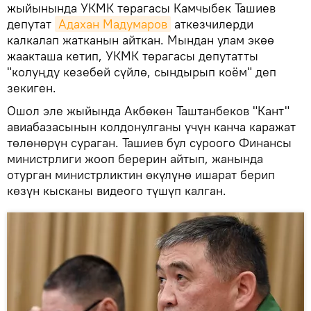
жыйынында УКМК төрагасы Камчыбек Ташиев
депутат
Адахан Мадумаров
аткезчилерди
калкалап жатканын айткан. Мындан улам экөө
жаакташа кетип, УКМК төрагасы депутатты
"колуңду кезебей сүйлө, сындырып коём" деп
зекиген.
Ошол эле жыйында Акбөкөн Таштанбеков "Кант"
авиабазасынын колдонулганы үчүн канча каражат
төлөнөрүн сураган. Ташиев бул суроого Финансы
министрлиги жооп берерин айтып, жанында
отурган министрликтин өкүлүнө ишарат берип
көзүн кысканы видеого түшүп калган.