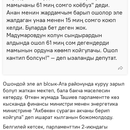
мамычаны 61 миң сомго коёбуз" деди.
Анан менин жардамчым барып ошолор эле
жалдаган унаа менен 15 миң сомго коюп
келди. Буларда бет деген жок.
Мадумаровдун колун сындырардын
алдында ошол 61 миң сом дегендерди
мамынын ордуна көөмп койгулачы. Ошол
кантип болсун!" — деп ызаланды депутат.
Ошондой эле ал Ысык-Ата районунда куруу зарыл
болуп жаткан мектеп, бала бакча маселесин
көтөрдү. Өткөн жумада Ташиев парламентте көз
кысканда финансы министри менен энергетика
министрине "Акбөкөн сураган акчаны берип
койгула" деп ишарат кылганын божомолдоду.
Белгилей кетсек, парламенттин 2-июндагы