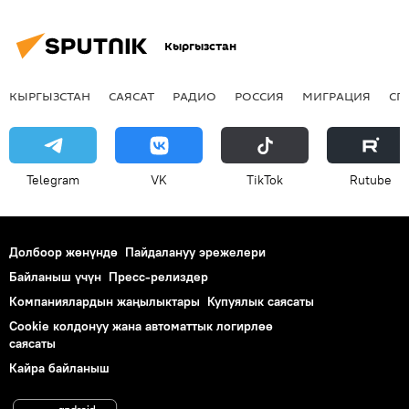
Кыргызстан
КЫРГЫЗСТАН
САЯСАТ
РАДИО
РОССИЯ
МИГРАЦИЯ
СП
Telegram
VK
ТikТоk
Rutube
Долбоор жөнүндө
Пайдалануу эрежелери
Байланыш үчүн
Пресс-релиздер
Компаниялардын жаңылыктары
Купуялык саясаты
Cookie колдонуу жана автоматтык логирлөө
саясаты
Кайра байланыш