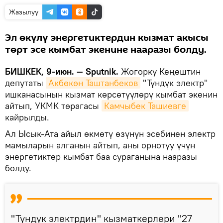
Жазылуу
Эл өкүлү энергетиктердин кызмат акысы
төрт эсе кымбат экенине нааразы болду.
БИШКЕК, 9-июн. — Sputnik.
Жогорку Кеңештин
депутаты
Акбөкөн Таштанбеков
"Түндүк электр"
ишканасынын кызмат көрсөтүүлөрү кымбат экенин
айтып, УКМК төрагасы
Камчыбек Ташиевге
кайрылды.
Ал Ысык-Ата айыл өкмөтү өзүнүн эсебинен электр
мамыларын алганын айтып, аны орнотуу үчүн
энергетиктер кымбат баа сураганына нааразы
болду.
"Түндүк электрдин" кызматкерлери "27