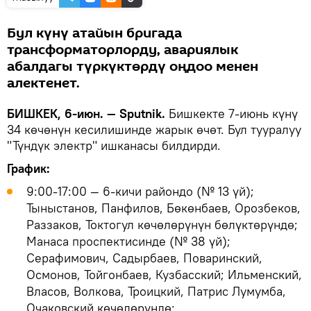
Бул күнү атайын бригада
трансформаторлорду, авариялык
абалдагы түркүктөрдү оңдоо менен
алектенет.
БИШКЕК, 6-июн. — Sputnik.
Бишкекте 7-июнь күнү
34 көчөнүн кесилишинде жарык өчөт. Бул тууралуу
"Түндүк электр" ишканасы билдирди.
График:
9:00-17:00 — 6-кичи райондо (№ 13 үй);
Тыныстанов, Панфилов, Бөкөнбаев, Орозбеков,
Раззаков, Токтогул көчөлөрүнүн бөлүктөрүндө;
Манаса проспектисинде (№ 38 үй);
Серафимович, Садырбаев, Поваринский,
Осмонов, Тойгонбаев, Кузбасский; Ильменский,
Власов, Волкова, Троицкий, Патрис Лумумба,
Очаковский көчөлөрүндө;