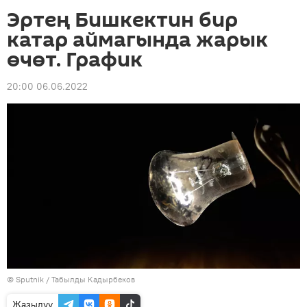
Эртең Бишкектин бир
катар аймагында жарык
өчөт. График
20:00 06.06.2022
©
Sputnik / Табылды Кадырбеков
Жазылуу