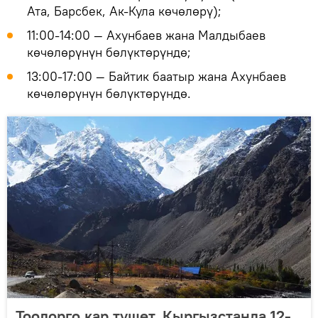
Ата, Барсбек, Ак-Кула көчөлөрү);
11:00-14:00 — Ахунбаев жана Малдыбаев
көчөлөрүнүн бөлүктөрүндө;
13:00-17:00 — Байтик баатыр жана Ахунбаев
көчөлөрүнүн бөлүктөрүндө.
Тоолорго кар түшөт. Кыргызстанда 12-