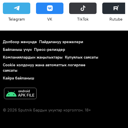
Telegram
VK
ТikТоk
Rutube
Долбоор жөнүндө
Пайдалануу эрежелери
Байланыш үчүн
Пресс-релиздер
Компаниялардын жаңылыктары
Купуялык саясаты
Cookie колдонуу жана автоматтык логирлөө
саясаты
Кайра байланыш
© 2026 Sputnik Бардык укуктар корголгон. 18+