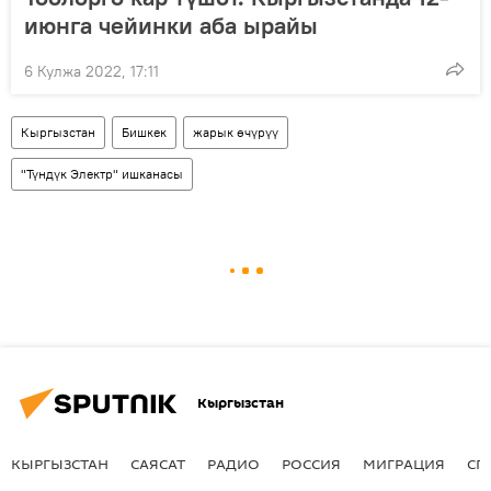
июнга чейинки аба ырайы
6 Кулжа 2022, 17:11
Кыргызстан
Бишкек
жарык өчүрүү
"Түндүк Электр" ишканасы
Кыргызстан
КЫРГЫЗСТАН
САЯСАТ
РАДИО
РОССИЯ
МИГРАЦИЯ
СП