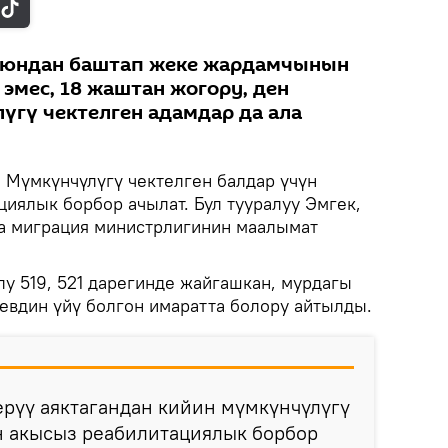
-июндан баштап жеке жардамчынын
эмес, 18 жаштан жогору, ден
үгү чектелген адамдар да ала
.
Мүмкүнчүлүгү чектелген балдар үчүн
иялык борбор ачылат. Бул тууралуу Эмгек,
а миграция министрлигинин маалымат
у 519, 521 дарегинде жайгашкан, мурдагы
евдин үйү болгон имаратта болору айтылды.
ерүү аяктагандан кийин мүмкүнчүлүгү
н акысыз реабилитациялык борбор