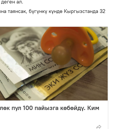
 деген ал.
а таянсак, бүгүнкү күндө Кыргызстанда 32
лөк пул 100 пайызга көбөйдү. Ким