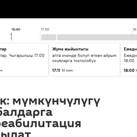
16:40
17:00
18
тар
Жума жыйынтыгы
Ежедн
ар. Чыгарылыш 17:00
апта ичинде болуп өткөн айрым
Ежедн
окуяларга токтолобуз
18:00
17:11
18:00
ин
51 мин
к: мүмкүнчүлүгү
балдарга
реабилитация
чылат