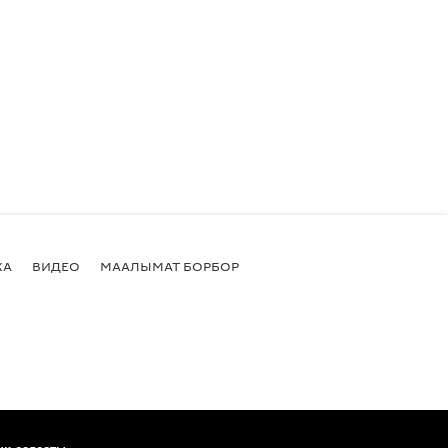
КА
ВИДЕО
МААЛЫМАТ БОРБОР