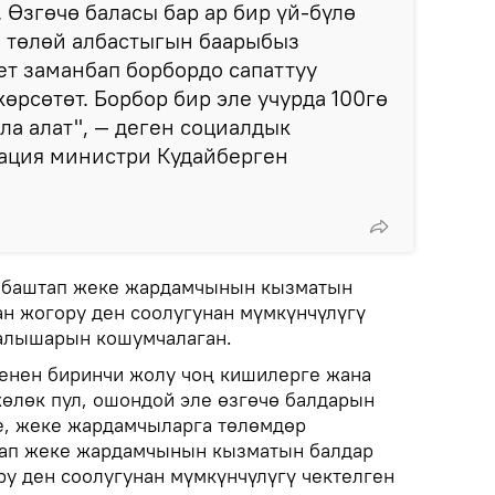
 Өзгөчө баласы бар ар бир үй-бүлө
ы төлөй албастыгын баарыбыз
т заманбап борбордо сапаттуу
өрсөтөт. Борбор бир эле учурда 100гө
ла алат", — деген социалдык
ация министри Кудайберген
н баштап жеке жардамчынын кызматын
ан жогору ден соолугунан мүмкүнчүлүгү
 алышарын кошумчалаган.
енен биринчи жолу чоң кишилерге жана
өлөк пул, ошондой эле өзгөчө балдарын
е, жеке жардамчыларга төлөмдөр
тап жеке жардамчынын кызматын балдар
ру ден соолугунан мүмкүнчүлүгү чектелген