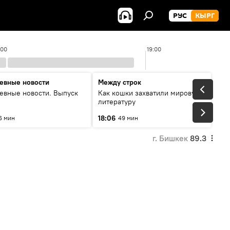
РУС
КЫРГ
:00
19:00
евные новости
Между строк
евные новости. Выпуск
Как кошки захватили мировую
литературу
18:06
6 мин
49 мин
г. Бишкек
89.3