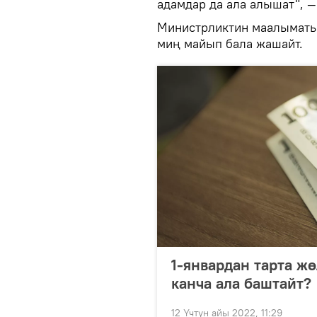
адамдар да ала алышат", —
Министрликтин маалыматын
миң майып бала жашайт.
1-январдан тарта жө
канча ала баштайт?
12 Үчтүн айы 2022, 11:29