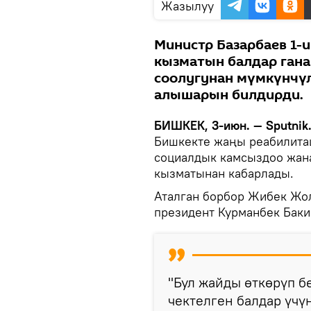
Жазылуу
Министр Базарбаев 1
кызматын балдар гана 
соолугунан мүмкүнчүл
алышарын билдирди.
БИШКЕК, 3-июн. — Sputnik
Бишкекте жаңы реабилитац
социалдык камсыздоо жан
кызматынан кабарлады.
Аталган борбор Жибек Жол
президент Курманбек Баки
"Бул жайды өткөрүп б
чектелген балдар үчү