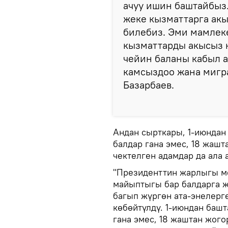
ачуу ишин баштайбыз.
жеке кызматтарга ак
билебиз. Эми мамлеке
кызматтарды акысыз к
чейин баланы кабыл а
камсыздоо жана мигр
Базарбаев.
Андан сырткары, 1-июнда
балдар гана эмес, 18 жашт
чектелген адамдар да ала
"Президенттин жарлыгы м
майыптыгы бар балдарга ж
багып жүргөн ата-энелерг
көбөйтүлдү. 1-июндан баш
гана эмес, 18 жаштан жого