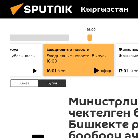
Кыргызстан
00
16:00
сүйлөйбүз
Ежедневные новости
Жаңылык
 — өз убагындагы
Ежедневные новости. Выпуск
Жаңылыкт
16:00
рологиялык кызмат
эфир
16:01
17:01
3 мин
10 м
ндөтүлүүдө
Кечээ
Бүгүн
Министрли
чектелген 
Бишкекте 
борбору а