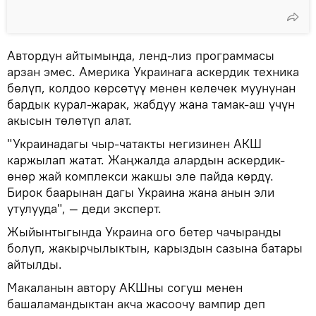
Автордун айтымында, ленд-лиз программасы
арзан эмес. Америка Украинага аскердик техника
бөлүп, колдоо көрсөтүү менен келечек муунунан
бардык курал-жарак, жабдуу жана тамак-аш үчүн
акысын төлөтүп алат.
"Украинадагы чыр-чатакты негизинен АКШ
каржылап жатат. Жаңжалда алардын аскердик-
өнөр жай комплекси жакшы эле пайда көрдү.
Бирок баарынан дагы Украина жана анын эли
утулууда", — деди эксперт.
Жыйынтыгында Украина ого бетер чачыранды
болуп, жакырчылыктын, карыздын сазына батары
айтылды.
Макаланын автору АКШны согуш менен
башаламандыктан акча жасоочу вампир деп