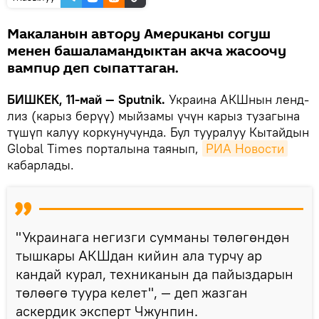
Макаланын автору Американы согуш
менен башаламандыктан акча жасоочу
вампир деп сыпаттаган.
БИШКЕК, 11-май — Sputnik.
Украина АКШнын ленд-
лиз (карыз берүү) мыйзамы үчүн карыз тузагына
түшүп калуу коркунучунда. Бул тууралуу Кытайдын
Global Times порталына таянып,
РИА Новости
кабарлады.
"Украинага негизги сумманы төлөгөндөн
тышкары АКШдан кийин ала турчу ар
кандай курал, техниканын да пайыздарын
төлөөгө туура келет", — деп жазган
аскердик эксперт Чжунпин.