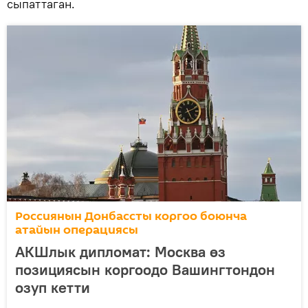
сыпаттаган.
Россиянын Донбассты коргоо боюнча
атайын операциясы
АКШлык дипломат: Москва өз
позициясын коргоодо Вашингтондон
озуп кетти