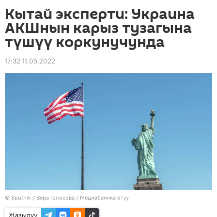
Кытай эксперти: Украина
АКШнын карыз тузагына
түшүү коркунучунда
17:32 11.05.2022
©
Sputnik
/ Вера Голосова
/
Медиабанкка өтүү
Жазылуу