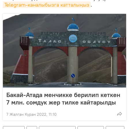
Telegram-каналыбызга катталыңыз
.
Бакай-Атада менчикке берилип кеткен
7 млн. сомдук жер тилке кайтарылды
7 Жалган Куран 2022, 11:10