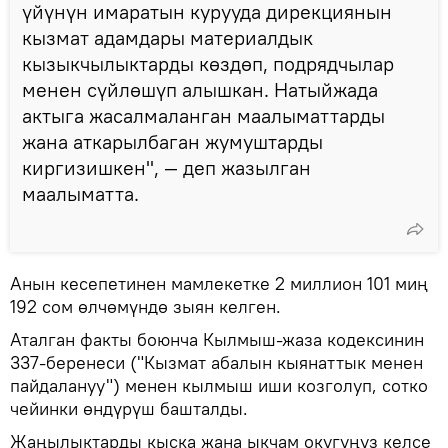
үйүнүн имаратын курууда дирекциянын
кызмат адамдары материалдык
кызыкчылыктарды көздөп, подрядчылар
менен сүйлөшүп алышкан. Натыйжада
актыга жасалмаланган маалыматтарды
жана аткарылбаган жумуштарды
киргизишкен", — деп жазылган
маалыматта.
Анын кесепетинен мамлекетке 2 миллион 101 миң
192 сом өлчөмүндө зыян келген.
Аталган факты боюнча Кылмыш-жаза кодексинин
337-беренеси ("Кызмат абалын кыянаттык менен
пайдалануу") менен кылмыш иши козголуп, сотко
чейинки өндүрүш башталды.
Жаңылыктарды кыска жана ыкчам окугуңуз келсе