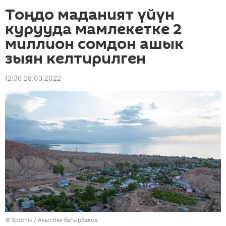
Тоңдо маданият үйүн
курууда мамлекетке 2
миллион сомдон ашык
зыян келтирилген
12:36 28.03.2022
©
Sputnik / Акылбек Батырбеков