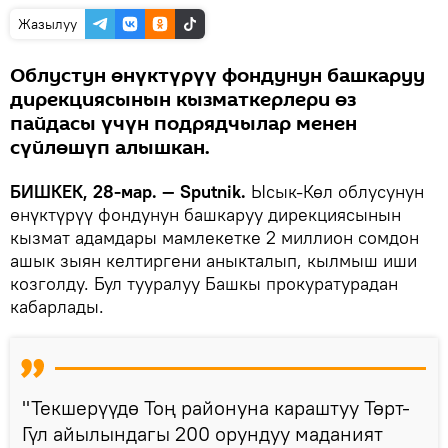
Жазылуу
Облустун өнүктүрүү фондунун башкаруу
дирекциясынын кызматкерлери өз
пайдасы үчүн подрядчылар менен
сүйлөшүп алышкан.
БИШКЕК, 28-мар. — Sputnik.
Ысык-Көл облусунун
өнүктүрүү фондунун башкаруу дирекциясынын
кызмат адамдары мамлекетке 2 миллион сомдон
ашык зыян келтиргени аныкталып, кылмыш иши
козголду. Бул тууралуу Башкы прокуратурадан
кабарлады.
"Текшерүүдө Тоң районуна караштуу Төрт-
Гүл айылындагы 200 орундуу маданият