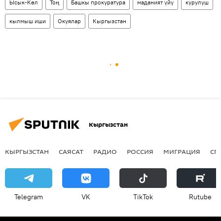
Ысык-Көл
Тоң
Башкы прокуратура
маданият үйү
курулуш
кылмыш иши
Окуялар
Кыргызстан
Кыргызстан
КЫРГЫЗСТАН
САЯСАТ
РАДИО
РОССИЯ
МИГРАЦИЯ
СП
Telegram
VK
ТikТоk
Rutube