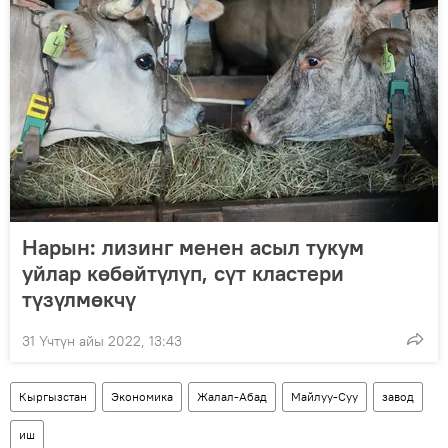
Нарын: лизинг менен асыл тукум
уйлар көбөйтүлүп, сүт кластери
түзүлмөкчү
31 Үчтүн айы 2022, 13:43
Кыргызстан
Экономика
Жалал-Абад
Майлуу-Суу
завод
иш