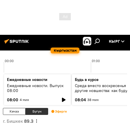
КЫРГ
Кыргызстан
00:00
01:00
Ежедневные новости
Будь в курсе
Ежедневные новости. Выпуск
Среда вместо воскресенья и
08:00
другие новшества: как будут
проходить выборы в КР?
08:00
08:04
4 мин
38 мин
Кечээ
Бүгүн
Эфирге
г. Бишкек
89.3