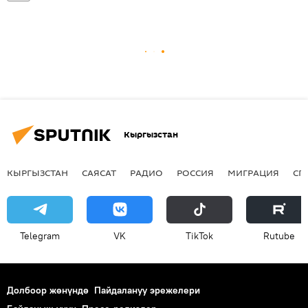
Кыргызстан
КЫРГЫЗСТАН
САЯСАТ
РАДИО
РОССИЯ
МИГРАЦИЯ
СП
Telegram
VK
ТikТоk
Rutube
Долбоор жөнүндө
Пайдалануу эрежелери