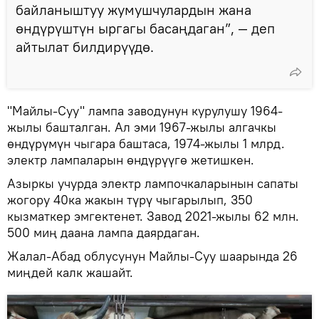
байланыштуу жумушчулардын жана
өндүрүштүн ыргагы басаңдаган”, — деп
айтылат билдирүүдө.
"Майлы-Суу" лампа заводунун курулушу 1964-
жылы башталган. Ал эми 1967-жылы алгачкы
өндүрүмүн чыгара баштаса, 1974-жылы 1 млрд.
электр лампаларын өндүрүүгө жетишкен.
Азыркы учурда электр лампочкаларынын сапаты
жогору 40ка жакын түрү чыгарылып, 350
кызматкер эмгектенет. Завод 2021-жылы 62 млн.
500 миң даана лампа даярдаган.
Жалал-Абад облусунун Майлы-Суу шаарында 26
миңдей калк жашайт.