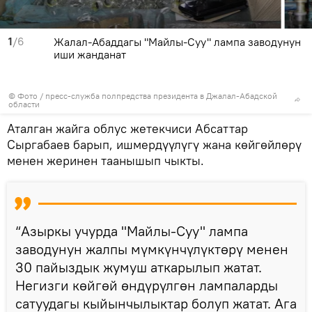
1
/6
Жалал-Абаддагы "Майлы-Суу" лампа заводунун
иши жанданат
© Фото / пресс-служба полпредства президента в Джалал-Абадской
области
Аталган жайга облус жетекчиси Абсаттар
Сыргабаев барып, ишмердүүлүгү жана көйгөйлөрү
менен жеринен таанышып чыкты.
“Азыркы учурда "Майлы-Суу" лампа
заводунун жалпы мүмкүнчүлүктөрү менен
30 пайыздык жумуш аткарылып жатат.
Негизги көйгөй өндүрүлгөн лампаларды
сатуудагы кыйынчылыктар болуп жатат. Ага