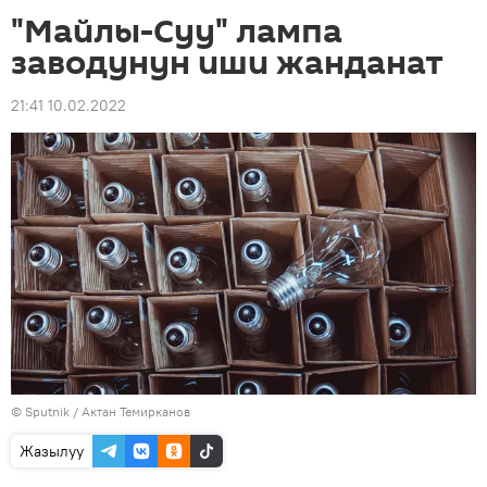
"Майлы-Суу" лампа
заводунун иши жанданат
21:41 10.02.2022
©
Sputnik
/ Актан Темирканов
Жазылуу