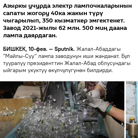
Азыркы учурда электр лампочкаларынын
сапаты жогору 40ка жакын түрү
чыгарылып, 350 кызматкер эмгектенет.
Завод 2021-жылы 62 млн. 500 миң даана
лампа даярдаган.
БИШКЕК, 10-фев. — Sputnik.
Жалал-Абаддагы
"Майлы-Суу" лампа заводунун иши жанданат. Бул
тууралуу президенттин Жалал-Абад облусундагы
ыйгарым укуктуу өкүлчүлүгүнөн билдирди.