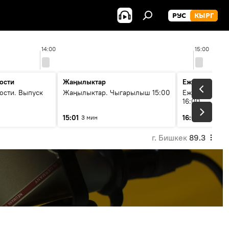
РУС
КЫРГ
14:00
15:00
ости
Жаңылыктар
Ежедневные 
ости. Выпуск
Жаңылыктар. Чыгарылыш 15:00
Ежедневные н
16:00
15:01
16:01
3 мин
3 мин
г. Бишкек
89.3