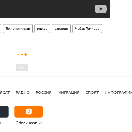
Технологиялар
ишкер
санарип
Чубак Темиров
ЯСАТ
РАДИО
РОССИЯ
МИГРАЦИЯ
СПОРТ
ИНФОГРАФИ
e
Odnoklassniki