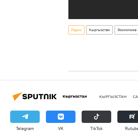
Радио
Кыргызстан
Экономика
Кыргызстан
КЫРГЫЗСТАН
СА
Telegram
VK
ТikТоk
Rutub