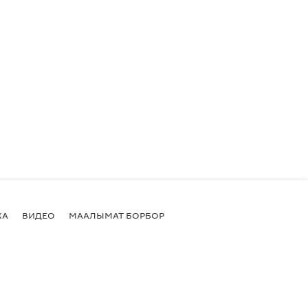
КА
ВИДЕО
МААЛЫМАТ БОРБОР