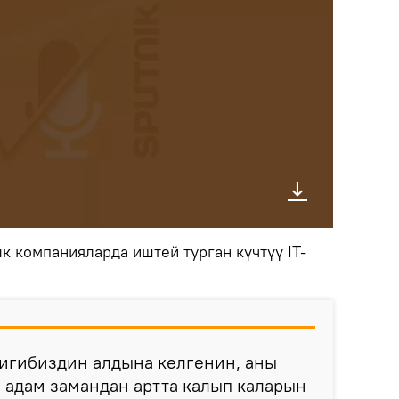
к компанияларда иштей турган күчтүү IT-
игибиздин алдына келгенин, аны
 адам замандан артта калып каларын