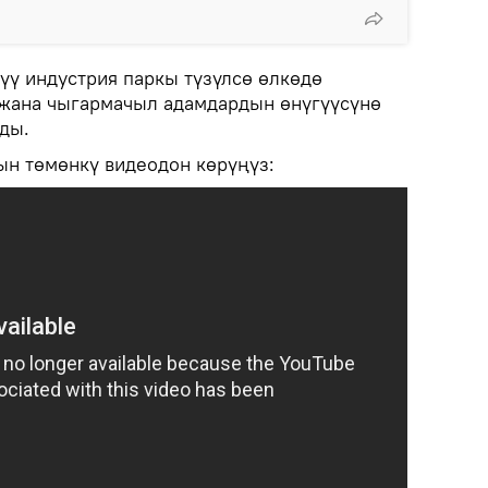
үү индустрия паркы түзүлсө өлкөдө
 жана чыгармачыл адамдардын өнүгүүсүнө
ды.
ын төмөнкү видеодон көрүңүз: