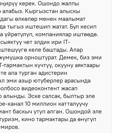
иңирүү керек. Ошондо жалпы
ө алабыз. Кыргызстан алыскы
дагы өлкөлөр менен маалымат
а тыгыз иштешип жатат. Бул кесип
а үйрөтүлүп, компаниялар иштөөдө.
сыяктуу чет элдик ири IT-
иштешүүгө келе баштады. Алар
жумушка орноштурат. Демек, биз эми
IТ-тармактын күчтүү, окууну аяктаары
те ала турган адистерин
Ал эми азыр ютуберлер арасында
болбосо видеоконтент жасап
 алынды. Эске салсак, былтыр эле
e-канал 10 миллион катталуучу
иант баскыч утуп алган. Ошондой эле
 туризм, кино тармактары да өнүгүп
емиров.