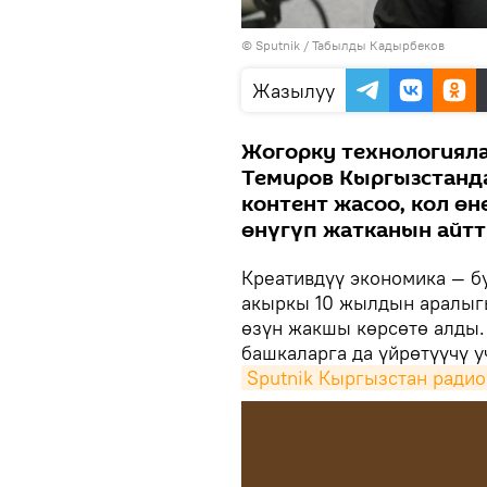
©
Sputnik / Табылды Кадырбеков
Жазылуу
Жогорку технологиял
Темиров Кыргызстанда
контент жасоо, кол өн
өнүгүп жатканын айтт
Креативдүү экономика — бу
акыркы 10 жылдын аралыгы
өзүн жакшы көрсөтө алды
башкаларга да үйрөтүүчү у
Sputnik Кыргызстан радио