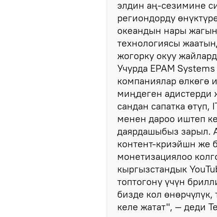
элдин аң-сезимине с
региондорду өнүктүр
океандын нары жагын
технологиясы жаатынд
жогорку окуу жайлард
Учурда EPAM Systems 
компаниялар өлкөгө 
миңдеген адистерди 
сандан сапатка өтүп, 
менен дароо иштеп ке
даярдашыбыз зарыл. 
контент-криэйшн же 
монетизациялоо колго
кыргызстандык YouTub
топтогону үчүн брилл
бизде кол өнөрчүлүк,
келе жатат", — деди Т