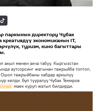
ар паркынын директору Чубак
 креативдүү экономиканын IT,
өрчүлүк, туризм, кино багыттары
ы.
л акыл менен акча табуу. Кыргызстан
нда аутсорсинг жагынан тажрыйба топтоп,
. Ошол тажрыйбаны хабдар аркылуу
чур келди. Бул тууралуу Чубак Темиров
сунда
маек куруп жатып билдирди.