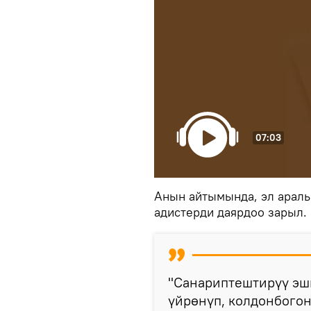
07:03
Анын айтымында, эл аралы
адистерди даярдоо зарыл.
"Санариптештирүү эш
үйрөнүп, колдонбогон