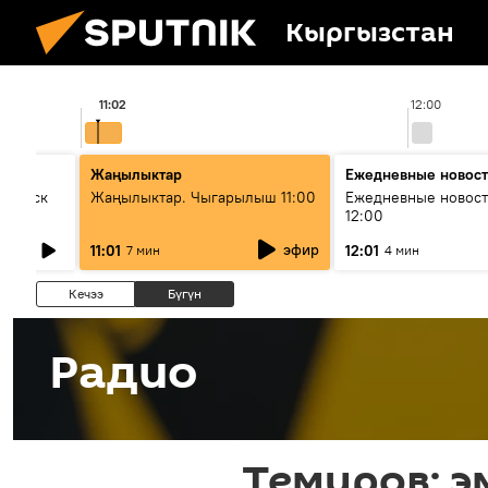
Кыргызстан
11:02
12:00
Жаңылыктар
Ежедневные новос
Выпуск
Жаңылыктар. Чыгарылыш 11:00
Ежедневные новост
12:00
эфир
11:01
12:01
7 мин
4 мин
Кечээ
Бүгүн
Радио
Темиров: 