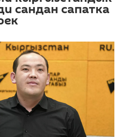
ди сандан сапатка
рек