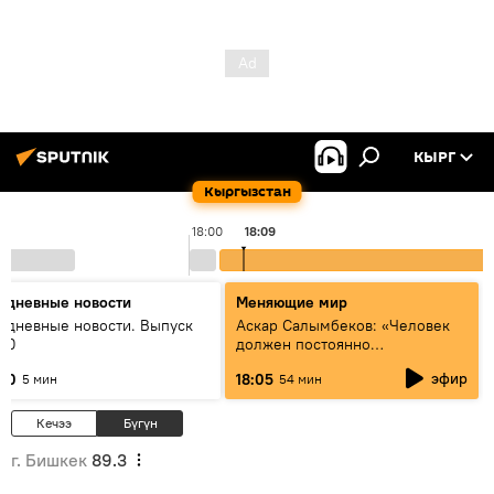
КЫРГ
Кыргызстан
18:00
18:09
едневные новости
Меняющие мир
едневные новости. Выпуск
Аскар Салымбеков: «Человек
:00
должен постоянно
совершенствоваться»
эфир
:00
18:05
5 мин
54 мин
Кечээ
Бүгүн
г. Бишкек
89.3