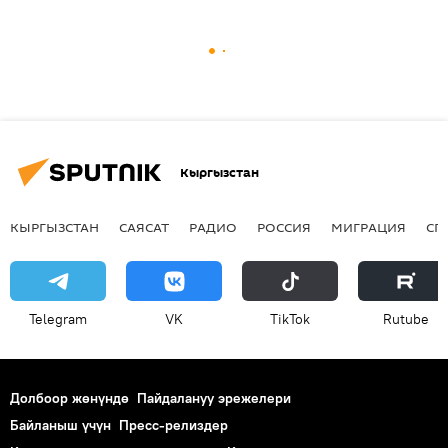
Кыргызстан
КЫРГЫЗСТАН
САЯСАТ
РАДИО
РОССИЯ
МИГРАЦИЯ
СП
Telegram
VK
ТikТоk
Rutube
Долбоор жөнүндө
Пайдалануу эрежелери
Байланыш үчүн
Пресс-релиздер