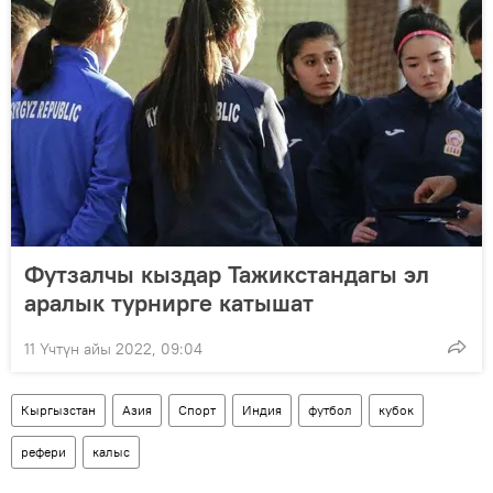
Футзалчы кыздар Тажикстандагы эл
аралык турнирге катышат
11 Үчтүн айы 2022, 09:04
Кыргызстан
Азия
Спорт
Индия
футбол
кубок
рефери
калыс