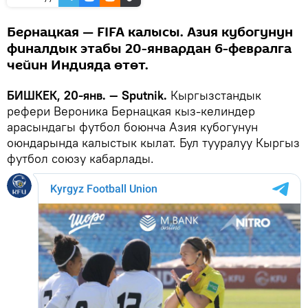
Бернацкая — FIFA калысы. Азия кубогунун
финалдык этабы 20-январдан 6-февралга
чейин Индияда өтөт.
БИШКЕК, 20-янв. — Sputnik.
Кыргызстандык
рефери Вероника Бернацкая кыз-келиндер
арасындагы футбол боюнча Азия кубогунун
оюндарында калыстык кылат. Бул тууралуу Кыргыз
футбол союзу кабарлады.