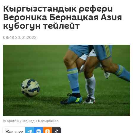
Кыргызстандык рефери
Вероника Бернацкая Азия
кубогун тейлейт
08:48 20.01.2022
©
Sputnik / Табылды Кадырбеков
Жазылуу