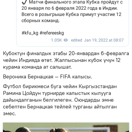
Кубоктун финалдык этабы 20-январдан 6-февралга
чейин Индияда өтөт. Жалпысынан кубок үчүн 12
курама команда ат салышат.
Вероника Бернацкая — FIFA калысы.
Футбол бирикмеси буга чейин Кыргызстандан
Рамина Цойдун турнирде калыстык кылууга
дайындалганын белгилеген. Оюндарды эмне
себептен Бернацкая тейлей турганы айтылган
эмес.