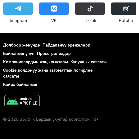
Telegram
VK
ТikТоk
Rutube
Долбоор жөнүндө
Пайдалануу эрежелери
Байланыш үчүн
Пресс-релиздер
Компаниялардын жаңылыктары
Купуялык саясаты
Cookie колдонуу жана автоматтык логирлөө
саясаты
Кайра байланыш
© 2026 Sputnik Бардык укуктар корголгон. 18+