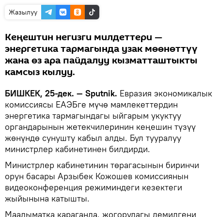
Жазылуу
Кеңештин негизги милдеттери —
энергетика тармагында узак мөөнөттүү
жана өз ара пайдалуу кызматташтыкты
камсыз кылуу.
БИШКЕК, 25-дек. — Sputnik.
Евразия экономикалык
комиссиясы ЕАЭБге мүчө мамлекеттердин
энергетика тармагындагы ыйгарым укуктуу
органдарынын жетекчилеринин кеңешин түзүү
жөнүндө сунушту кабыл алды. Бул тууралуу
министрлер кабинетинен билдирди.
Министрлер кабинетинин төрагасынын биринчи
орун басары Арзыбек Кожошев комиссиянын
видеоконференция режиминдеги кезектеги
жыйынына катышты.
Маалыматка караганда, жогорудагы демилгени