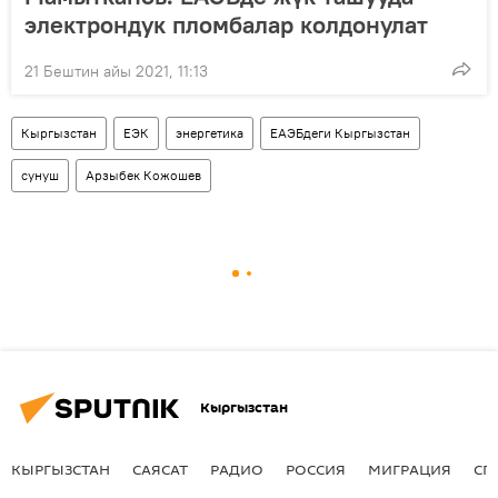
электрондук пломбалар колдонулат
21 Бештин айы 2021, 11:13
Кыргызстан
ЕЭК
энергетика
ЕАЭБдеги Кыргызстан
сунуш
Арзыбек Кожошев
Кыргызстан
КЫРГЫЗСТАН
САЯСАТ
РАДИО
РОССИЯ
МИГРАЦИЯ
СП