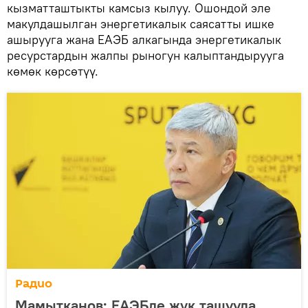
кызматташтыкты камсыз кылуу. Ошондой эле
макулдашылган энергетикалык саясатты ишке
ашырууга жана ЕАЭБ алкагында энергетикалык
ресурстардын жалпы рыногун калыптандырууга
көмөк көрсөтүү.
Радио
Мамытканов: ЕАЭБде жүк ташууда