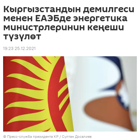
Кыргызстандын демилгеси
менен ЕАЭБде энергетика
министрлеринин кеңеши
түзүлөт
19:23 25.12.2021
©
Пресс-служба президента КР / Султан Досалиев