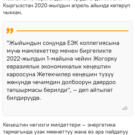
Кыргызстан 2020-жылдын апрель айында көтөрүп
чыккан.
"Жыйындын соңунда ЕЭК коллегиясына
мүчө мамлекеттер менен биргеликте
2022-жылдын 1-майына чейин Жогорку
евразиялык экономикалык кеңештин
кароосуна Жетекчилер кеңешин түзүү
жөнүндө чечимдин долбоорун даярдоо
тапшырмасы берилди", — деп айтылат
билдирүүдө.
Кеңештин негизги милдеттери — энергетика
тармагында узак мөөнөттүү жана өз ара пайдалуу