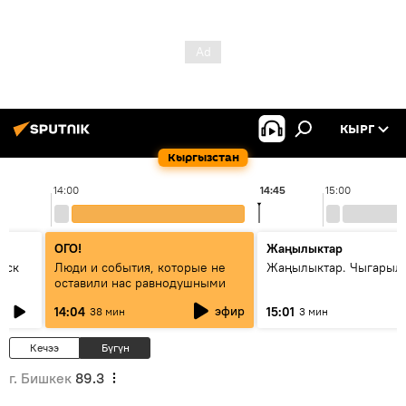
КЫРГ
Кыргызстан
14:00
14:45
15:00
ОГО!
Жаңылыктар
уск
Люди и события, которые не
Жаңылыктар. Чыгарыл
оставили нас равнодушными
эфир
14:04
15:01
38 мин
3 мин
Кечээ
Бүгүн
г. Бишкек
89.3