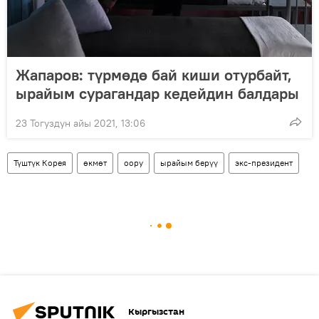
Жапаров: түрмөдө бай киши отурбайт,
ырайым сурагандар кедейдин балдары
23 Тогуздун айы 2021, 13:06
Түштүк Корея
өкмөт
оору
ырайым берүү
экс-президент
Кыргызстан