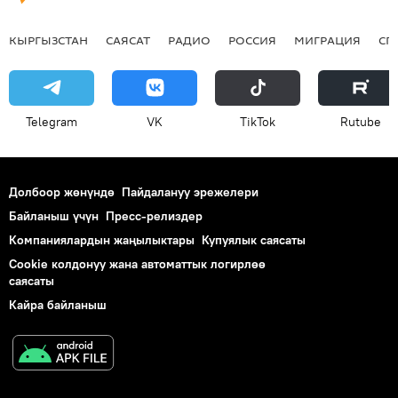
КЫРГЫЗСТАН
САЯСАТ
РАДИО
РОССИЯ
МИГРАЦИЯ
СП
Telegram
VK
ТikТоk
Rutube
Долбоор жөнүндө
Пайдалануу эрежелери
Байланыш үчүн
Пресс-релиздер
Компаниялардын жаңылыктары
Купуялык саясаты
Cookie колдонуу жана автоматтык логирлөө
саясаты
Кайра байланыш