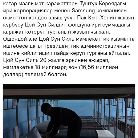
катар маалымат каражаттары Түштүк Кореядагы
ири корпорациялар менен Samsung компаниясы
өкмөттөн колдоо алыш үчүн Пак Кын Хенин жакын
курбусу Цой Сун Силдин фондуна ири суммадагы
каражат которуп турганын жазып чыккан.
Ошондой эле Цой Сун Силь мамлекеттик кызматта
иштебесе дагы президенттик администрациянын
ишине кийлигишип пайда көрүп турганы айтылат.
Цой Сун Силь 20 жылга эркинен ажырап,
мамлекетке 18 миллиард вон (16,56 миллион
доллар) төлөмөй болгон.