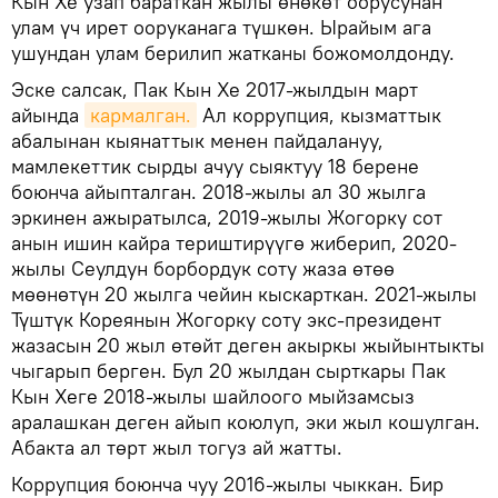
Кын Хе узап бараткан жылы өнөкөт оорусунан
улам үч ирет ооруканага түшкөн. Ырайым ага
ушундан улам берилип жатканы божомолдонду.
Эске салсак, Пак Кын Хе 2017-жылдын март
айында
кармалган.
Ал коррупция, кызматтык
абалынан кыянаттык менен пайдалануу,
мамлекеттик сырды ачуу сыяктуу 18 берене
боюнча айыпталган. 2018-жылы ал 30 жылга
эркинен ажыратылса, 2019-жылы Жогорку сот
анын ишин кайра териштирүүгө жиберип, 2020-
жылы Сеулдун борбордук соту жаза өтөө
мөөнөтүн 20 жылга чейин кыскарткан. 2021-жылы
Түштүк Кореянын Жогорку соту экс-президент
жазасын 20 жыл өтөйт деген акыркы жыйынтыкты
чыгарып берген. Бул 20 жылдан сырткары Пак
Кын Хеге 2018-жылы шайлоого мыйзамсыз
аралашкан деген айып коюлуп, эки жыл кошулган.
Абакта ал төрт жыл тогуз ай жатты.
Коррупция боюнча чуу 2016-жылы чыккан. Бир