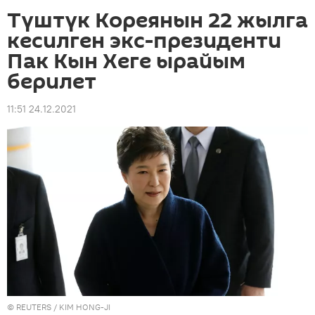
Түштүк Кореянын 22 жылга
кесилген экс-президенти
Пак Кын Хеге ырайым
берилет
11:51 24.12.2021
©
REUTERS
/ KIM HONG-JI