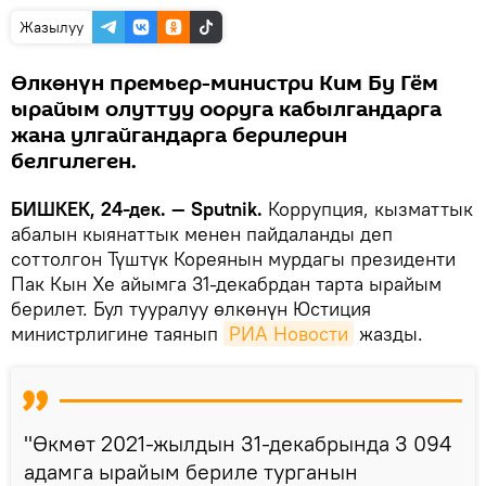
Жазылуу
Өлкөнүн премьер-министри Ким Бу Гём
ырайым олуттуу ооруга кабылгандарга
жана улгайгандарга берилерин
белгилеген.
БИШКЕК, 24-дек. — Sputnik.
Коррупция, кызматтык
абалын кыянаттык менен пайдаланды деп
соттолгон Түштүк Кореянын мурдагы президенти
Пак Кын Хе айымга 31-декабрдан тарта ырайым
берилет. Бул тууралуу өлкөнүн Юстиция
министрлигине таянып
РИА Новости
жазды.
"Өкмөт 2021-жылдын 31-декабрында 3 094
адамга ырайым бериле турганын