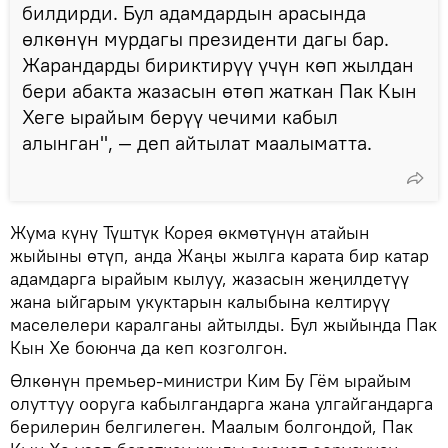
билдирди. Бул адамдардын арасында
өлкөнүн мурдагы президенти дагы бар.
Жарандарды бириктирүү үчүн көп жылдан
бери абакта жазасын өтөп жаткан Пак Кын
Хеге ырайым берүү чечими кабыл
алынган", — деп айтылат маалыматта.
Жума күнү Түштүк Корея өкмөтүнүн атайын
жыйыны өтүп, анда Жаңы жылга карата бир катар
адамдарга ырайым кылуу, жазасын жеңилдетүү
жана ыйгарым укуктарын калыбына келтирүү
маселелери каралганы айтылды. Бул жыйында Пак
Кын Хе боюнча да кеп козголгон.
Өлкөнүн премьер-министри Ким Бу Гём ырайым
олуттуу ооруга кабылгандарга жана улгайгандарга
берилерин белгилеген. Маалым болгондой, Пак