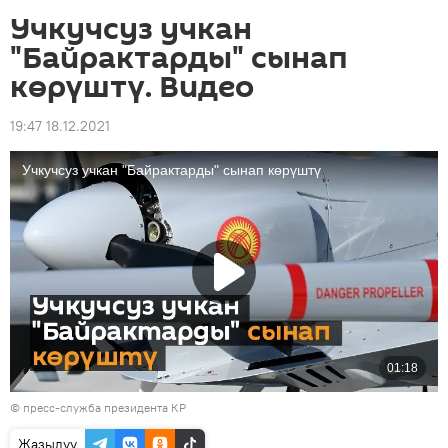
Учкучсуз учкан
"Байрактарды" сынап
көрүштү. Видео
19:47 18.12.2021
© пресс-служба президента КР
Жазылуу