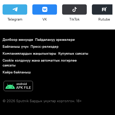
Telegram
VK
ТikТоk
Rutube
Долбоор жөнүндө
Пайдалануу эрежелери
Байланыш үчүн
Пресс-релиздер
Компаниялардын жаңылыктары
Купуялык саясаты
Cookie колдонуу жана автоматтык логирлөө
саясаты
Кайра байланыш
© 2026 Sputnik Бардык укуктар корголгон. 18+