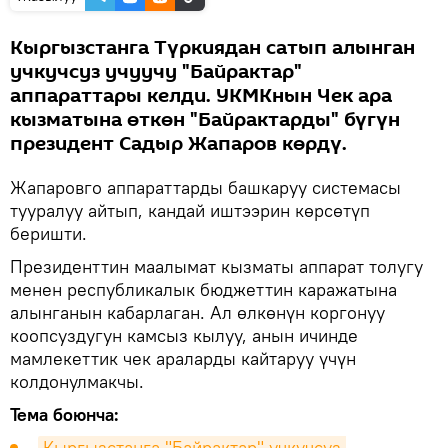
Кыргызстанга Түркиядан сатып алынган
учкучсуз учуучу "Байрактар"
аппараттары келди. УКМКнын Чек ара
кызматына өткөн "Байрактарды" бүгүн
президент Садыр Жапаров көрдү.
Жапаровго аппараттарды башкаруу системасы
тууралуу айтып, кандай иштээрин көрсөтүп
беришти.
Президенттин маалымат кызматы аппарат толугу
менен республикалык бюджеттин каражатына
алынганын кабарлаган. Ал өлкөнүн коргонуу
коопсуздугун камсыз кылуу, анын ичинде
мамлекеттик чек араларды кайтаруу үчүн
колдонулмакчы.
Тема боюнча:
Кыргызстанга "Байрактар" учкучсуз 