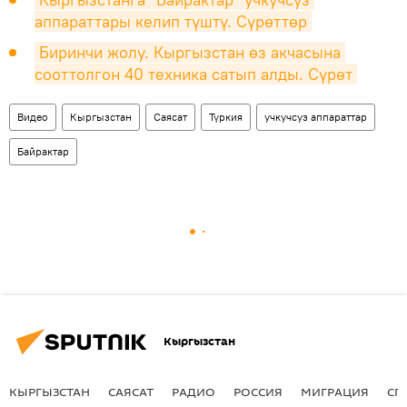
аппараттары келип түштү. Сүрөттөр
Биринчи жолу. Кыргызстан өз акчасына 
сооттолгон 40 техника сатып алды. Сүрөт
Видео
Кыргызстан
Саясат
Түркия
учкучсуз аппараттар
Байрактар
Кыргызстан
КЫРГЫЗСТАН
САЯСАТ
РАДИО
РОССИЯ
МИГРАЦИЯ
СП