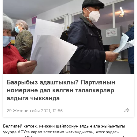
Баарыбыз адаштыкпы? Партиянын
номерине дал келген талапкерлер
алдыга чыкканда
29 Жетинин айы 2021, 12:56
Белгилей кетсек, кечээки шайлоонун алдын ала жыйынтыгы
учурда АСУга карап эсептелип жаткандыктан, жогорудагы