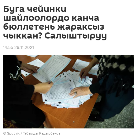
Буга чейинки
шайлоолордо канча
бюллетень жараксыз
чыккан? Салыштыруу
14:55 29.11.2021
©
Sputnik / Табылды Кадырбеков