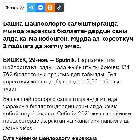
Жазылуу
Башка шайлоолорго салыштырганда
мында жараксыз бюллетендердин саны
алда канча көбөйгөн. Мурда ал көрсөткүч
2 пайызга да жетчү эмес.
БИШКЕК, 29-ноя. — Sputnik.
Парламенттик
шайлоонунун алдын ала жыйынтыгы боюнча 124
762 бюллетень жараксыз деп табылды. Бул
көрсөткүч жалпы добуштардын 9,62 пайызын
түзөт.
Башка шайлоолорго салыштырганда мында
жараксыз бюллетендердин саны алда канча
көбөйгөнү байкалат. Себеби 2021-жылга чейинки
процесстерде жарактан чыкканы эки пайызга да
жетчү эмес.
Буга чейинки шайлоодогу жараксыз