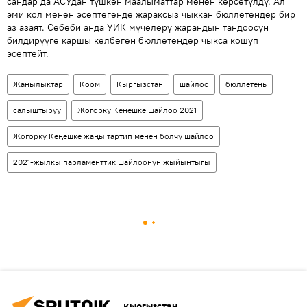
сандар да АСУдан түшкөн маалыматтар менен көрсөтүлдү. Ал
эми кол менен эсептегенде жараксыз чыккан бюллетендер бир
аз азаят. Себеби анда УИК мүчөлөрү жарандын тандоосун
билдирүүгө каршы келбеген бюллетендер чыкса кошуп
эсептейт.
Жаңылыктар
Коом
Кыргызстан
шайлоо
бюллетень
салыштыруу
Жогорку Кеңешке шайлоо 2021
Жогорку Кеңешке жаңы тартип менен болчу шайлоо
2021-жылкы парламенттик шайлоонун жыйынтыгы
Кыргызстан