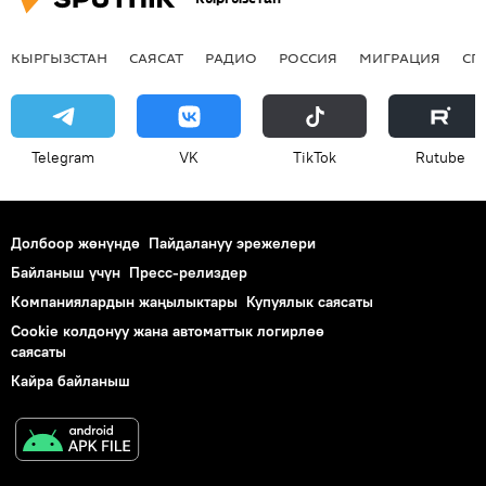
КЫРГЫЗСТАН
САЯСАТ
РАДИО
РОССИЯ
МИГРАЦИЯ
СП
Telegram
VK
ТikТоk
Rutube
Долбоор жөнүндө
Пайдалануу эрежелери
Байланыш үчүн
Пресс-релиздер
Компаниялардын жаңылыктары
Купуялык саясаты
Cookie колдонуу жана автоматтык логирлөө
саясаты
Кайра байланыш