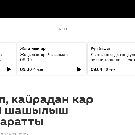
02:00
Жаңылыктар
Күн башат
е
Жаңылыктар. Чыгарылыш
Кыргызстанда мөңгүл
х
09:00
эриши тездеди — токт
мүмкүн эмеспи?
09:00
09:04
4 мин
46 мин
п, кайрадан кар
КМ шашылыш
таратты
:00 15.12.2021
)