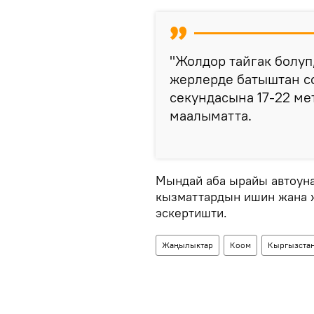
"Жолдор тайгак болуп,
жерлерде батыштан 
секундасына 17-22 ме
маалыматта.
Мындай аба ырайы автоуна
кызматтардын ишин жана 
эскертишти.
Жаңылыктар
Коом
Кыргызста