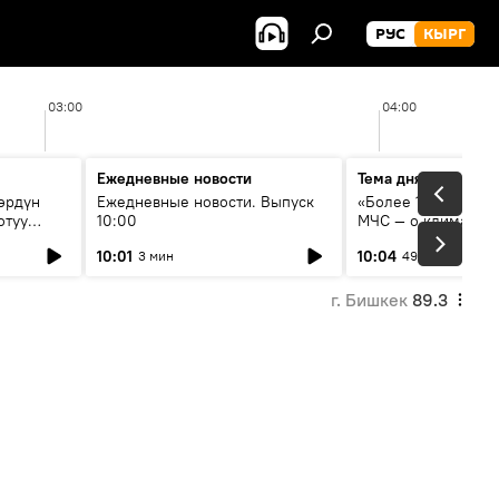
РУС
КЫРГ
03:00
04:00
Ежедневные новости
Тема дня
өрдүн
Ежедневные новости. Выпуск
«Более 1200 сёл в 
отуу
10:00
МЧС — о климате, 
системе оповещен
10:01
10:04
3 мин
49 мин
населения
г. Бишкек
89.3