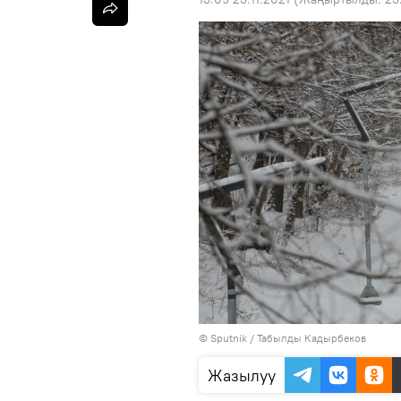
©
Sputnik / Табылды Кадырбеков
Жазылуу