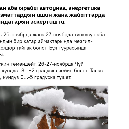
ан аба ырайы автоунаа, энергетика
зматтардын ишин жана жайыттарда
ндатарын эскертишти.
.
26-ноябрда жана 27-ноябрда түнкүсүн аба
ндын бир катар аймактарында мезгил-
олдор тайгак болот. Бул туурасында
ы.
кин төмөндөйт. 26-27-ноябрда Чүй
 күндүз -3…+2 градуска чейин болот. Талас
, күндүз 0…-5 градуска түшөт.