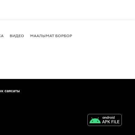
КА
ВИДЕО
МААЛЫМАТ БОРБОР
ык саясаты