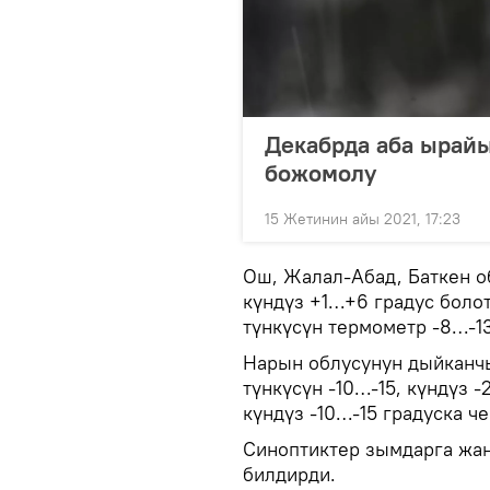
Декабрда аба ырайы
божомолу
15 Жетинин айы 2021, 17:23
Ош, Жалал-Абад, Баткен о
күндүз +1…+6 градус боло
түнкүсүн термометр -8…-13
Нарын облусунун дыйканч
түнкүсүн -10…-15, күндүз 
күндүз -10…-15 градуска ч
Синоптиктер зымдарга жан
билдирди.