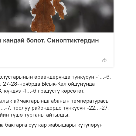
 кандай болот. Синоптиктердин
блустарынын өрөөндөрүндө түнкүсүн -1…-6,
т. 27-28-ноябрда Ысык-Көл ойдуңунда
, күндүз -1…-6 градусту көрсөтөт.
ылык аймактарында абанын температурасы
-2…-7, тоолуу райондордо түнкүсүн -22…-27,
ейин түшө турганы айтылды.
а бактарга суу кар жабышары күтүлөрүн