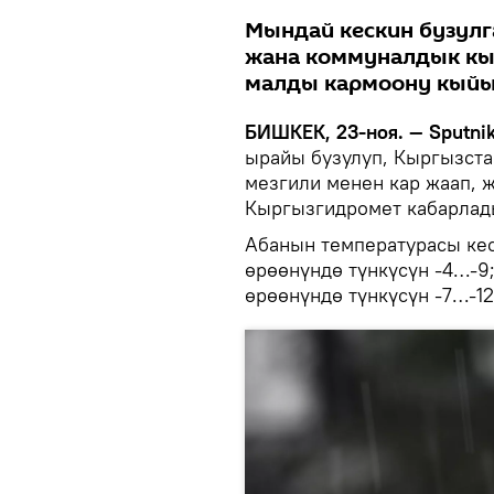
Мындай кескин бузулг
жана коммуналдык кы
малды кармоону кыйы
БИШКЕК, 23-ноя. — Sputnik
ырайы бузулуп, Кыргызста
мезгили менен кар жаап, ж
Кыргызгидромет кабарлад
Абанын температурасы кес
өрөөнүндө түнкүсүн -4…-9;
өрөөнүндө түнкүсүн -7…-12