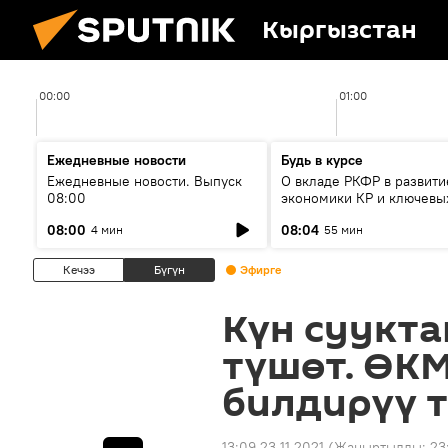
Кыргызстан
00:00
01:00
Ежедневные новости
Будь в курсе
Ежедневные новости. Выпуск
О вкладе РКФР в развити
08:00
экономики КР и ключевы
секторах до 2030 года
08:00
08:04
4 мин
55 мин
Кечээ
Бүгүн
Эфирге
Күн суукта
түшөт. Ө
билдирүү 
13:09 23.11.2021
(Жаңыртылды:
23