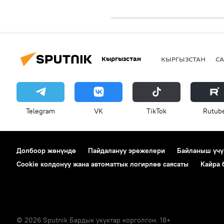
Кыргызстан
КЫРГЫЗСТАН
СА
Telegram
VK
ТikТоk
Rutub
Долбоор жөнүндө
Пайдалануу эрежелери
Байланыш үчү
Cookie колдонуу жана автоматтык логирлөө саясаты
Кайра
© 2026 Sputnik Бардык укуктар корголгон. 18+