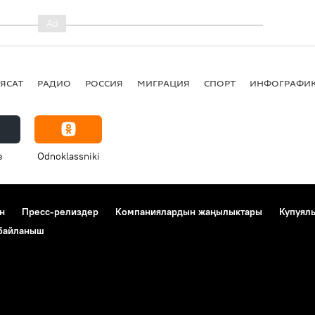
ЯСАТ
РАДИО
РОССИЯ
МИГРАЦИЯ
СПОРТ
ИНФОГРАФИ
e
Odnoklassniki
н
Пресс-релиздер
Компаниялардын жаңылыктары
Купуял
 байланыш