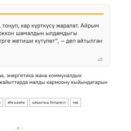
 тоңуп, кар күрткүсү жаралат. Айрым
соккон шамалдын ылдамдыгы
трге жетиши күтүлөт", — деп айтылган
а, энергетика жана коммуналдык
жайыттарда малды кармоону кыйындатарын
н
аба ырайы
шашылыш билдирүү
кар