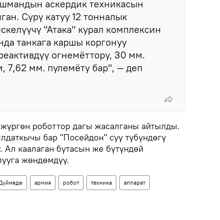
душмандын аскердик техникасын
ган. Сүрү катуу 12 тонналык
скелүүчү "Атака" курал комплексин
нда танкага каршы коргонуу
реактивдүү огнемёттору, 30 мм.
 7,62 мм. пулемёту бар", — деп
 жүргөн роботтор дагы жасалганы айтылды.
ылдаткычы бар "Посейдон" суу түбүндөгү
т. Ал каалаган бутасын же бүтүндөй
лууга жөндөмдүү.
Дүйнөдө
армия
робот
техника
аппарат