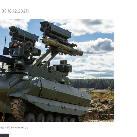
:33 16.12.2021
)
едиабанкка өтүү