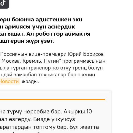
ери боюнча адистешкен эки
н армиясы үчүн аскердик
атышат. Ал роботтор аймакты
иштерин жүргүзөт.
Россиянын вице-премьери Юрий Борисов
 "Москва. Кремль. Путин" программасынын
ыла турган транспортко өтүү тренд болуп
андай заманбап техникалар бар экенин
Новости
жазды.
а турчу нерсебиз бар. Акыркы 10
л өзгөрдү. Бизде учкучсуз
араттардын топтому бар. Бул жаатта