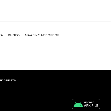
КА
ВИДЕО
МААЛЫМАТ БОРБОР
ык саясаты