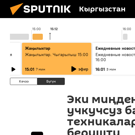
Кыргызстан
15:00
15:12
16:00
Жаңылыктар
Ежедневные новос
ческая
Жаңылыктар. Чыгарылыш 15:00
Ежедневные новост
16:00
эфир
15:01
16:01
7 мин
3 мин
Кечээ
Бүгүн
Эки миңде
учкучсуз 
техникала
беришти