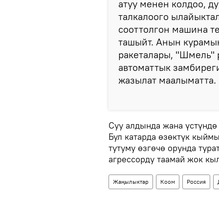
атуу менен колдоо, 
талкалоого ылайыктал
сооттолгон машина те
ташыйт. Анын курамы
ракеталары, "Шмель" 
автоматтык замбиреги,
жазылат маалыматта.
Суу алдында жана үстүндө
Бул катарда өзөктүк кыйм
тутуму өзгөчө орунда тура
агрессорду таамай жок кы
Жаңылыктар
Коом
Россия