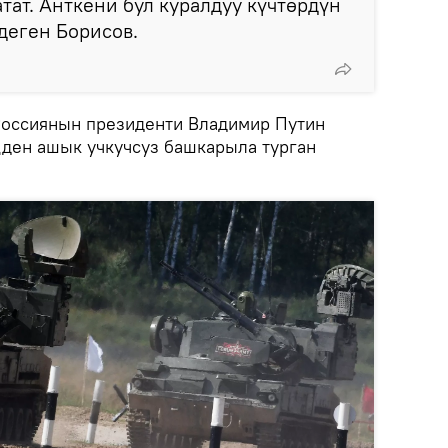
тат. Анткени бул куралдуу күчтөрдүн
 деген Борисов.
оссиянын президенти Владимир Путин
ден ашык учкучсуз башкарыла турган
.