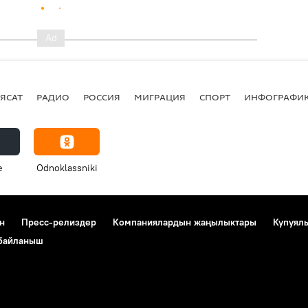
ЯСАТ
РАДИО
РОССИЯ
МИГРАЦИЯ
СПОРТ
ИНФОГРАФИ
e
Odnoklassniki
н
Пресс-релиздер
Компаниялардын жаңылыктары
Купуял
 байланыш