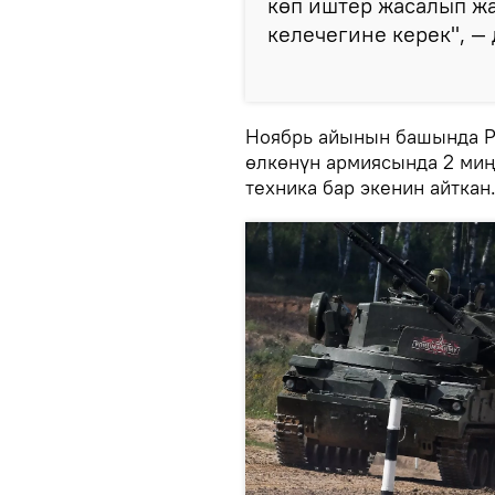
көп иштер жасалып жа
келечегине керек", —
Ноябрь айынын башында Р
өлкөнүн армиясында 2 миң
техника бар экенин айткан