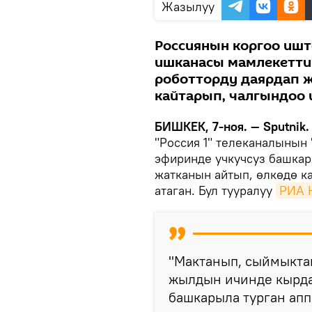
Жазылуу
Россиянын коргоо ишт
ишканасы мамлекетти
роботторду даярдап ж
кайтарып, чалгындоо 
БИШКЕК, 7-ноя. — Sputnik.
"Россия 1" телеканалынын
эфиринде учкучсуз башкар
жатканын айтып, өлкөдө к
атаган. Бул тууралуу
РИА 
"Мактанып, сыймыктан
жылдын ичинде кырдаа
башкарыла турган апп