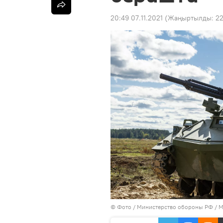
20:49 07.11.2021
(Жаңыртылды:
22
© Фото / Министерство обороны РФ
/
М