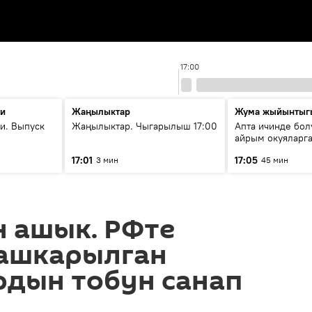
17:00
ти
Жаңылыктар
Жума жыйынтыг
и. Выпуск
Жаңылыктар. Чыгарылыш 17:00
Апта ичинде бол
айрым окуяларга
17:01
17:05
3 мин
45 мин
н ашык. РФте
башкарылган
рдын тобун санап