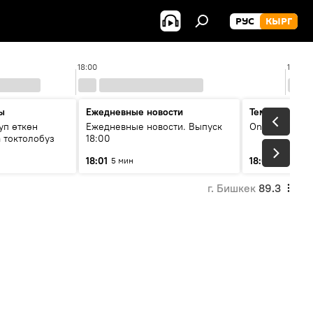
РУС
КЫРГ
18:00
19:00
ы
Ежедневные новости
Тема дня
уп өткөн
Ежедневные новости. Выпуск
On air
 токтолобуз
18:00
18:01
18:07
5 мин
30 мин
г. Бишкек
89.3