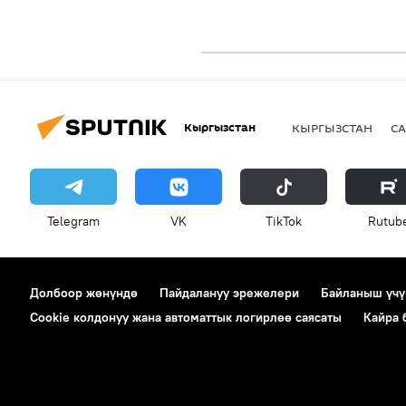
Кыргызстан
КЫРГЫЗСТАН
СА
Telegram
VK
ТikТоk
Rutub
Долбоор жөнүндө
Пайдалануу эрежелери
Байланыш үчү
Cookie колдонуу жана автоматтык логирлөө саясаты
Кайра