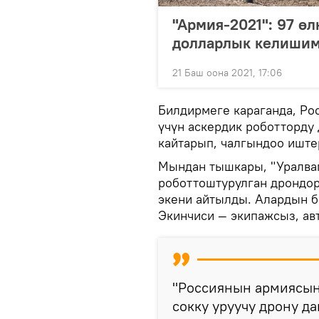
"Армия-2021": 97 ө
долларлык келиши
21 Баш оона 2021, 17:06
Билдирмеге караганда, Ро
үчүн аскердик роботторду
кайтарып, чалгындоо иште
Мындан тышкары, "Уралваг
роботтоштурулган дрондор
экени айтылды. Алардын б
Экинчиси — экипажсыз, ав
"Россиянын армиясын
сокку уруучу дрону да