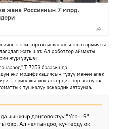
лкө жана Россиянын 7 млрд.
мдери
ссиянын эки коргоо ишканасы өлкө армиясы
 даярдап жатышат. Ал роботтор аймакты
рин жүргүзүшөт.
онзавод" Т-72Б3 базасында
дун эки модификациясын түзүү менен алек
ири — экипажы жок аскердик оор автоунаа.
томаттык пушкалуу аскердик автоунаа.
да чынжыр дөңгөлөктүү "Уран-9"
гы бар. Ал чалгындоо, күчтөрдү ок