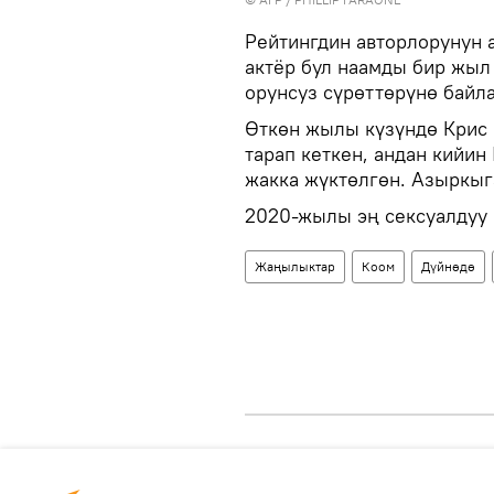
Рейтингдин авторлорунун 
актёр бул наамды бир жыл
орунсуз сүрөттөрүнө байл
Өткөн жылы күзүндө Крис 
тарап кеткен, андан кийин
жакка жүктөлгөн. Азыркыг
2020-жылы эң сексуалдуу 
Жаңылыктар
Коом
Дүйнөдө