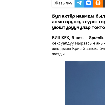
Жазылуу
Бул актёр наамды был
анын орунсуз сүрөтт
уюштуруучулар токто
БИШКЕК, 6-ноя. — Sputnik.
сексуалдуу мырзасын анык
жылдызы Крис Эванска бую
жазды.