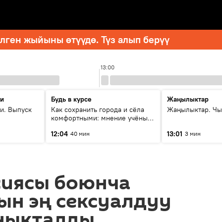
ген жыйыны өтүүдө. Түз алып берүү
13:00
ти
Будь в курсе
Жаңылыктар
и. Выпуск
Как сохранить города и сёла
Жаңылыктар. Чы
комфортными: мнение учёных
Евразии
12:04
13:01
40 мин
3 мин
сиясы боюнча
ын эң сексуалдуу
ныкталды