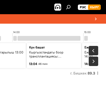
РУС
КЫРГ
14:00
15:00
Күн башат
Ежедневные 
гарылыш 13:00
Кыргызстандагы боор
Ежедневные н
трансплантациясы:
14:00
жетишкендиктер жана өнүгүү
13:04
14:01
46 мин
3 мин
келечеги
г. Бишкек
89.3