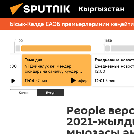
Кыргызстан
Ысык-Көлдө ЕАЭБ премьерлеринин кеңейтил
11:00
11:59
Тема дня
Ежедневные новос
ыш 11:00
VI Дүйнөлүк көчмөндөр
Ежедневные новост
оюндарына саналуу күндөр
12:00
калды: даярдык иштери кайсы
эфир
11:04
12:01
47 мин
3 мин
этапка жетти?
Кечээ
Бүгүн
People вер
2021-жылд
мырзасы а