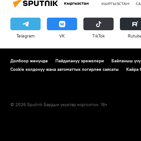
Кыргызстан
КЫРГЫЗСТАН
СА
Telegram
VK
ТikТоk
Rutub
Долбоор жөнүндө
Пайдалануу эрежелери
Байланыш үчү
Cookie колдонуу жана автоматтык логирлөө саясаты
Кайра
© 2026 Sputnik Бардык укуктар корголгон. 18+