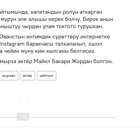
айтымында, капитандын ролун аткарган
 мурун эле алышы керек болчу. Бирок анын
аныштуу чырдан улам токтото турушкан.
Эванстын интимдик сүрөттөрү интернетке
 Instagram баракчасы талкаланып, ошол
а чейин муну ким кылганы белгисиз.
мырза актёр Майкл Бакари Жордан болгон.
журнал
актер
рейтинг