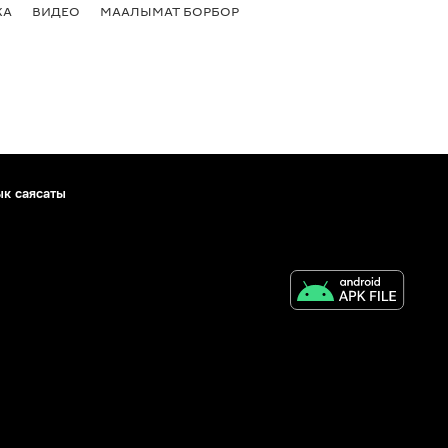
КА
ВИДЕО
МААЛЫМАТ БОРБОР
ык саясаты