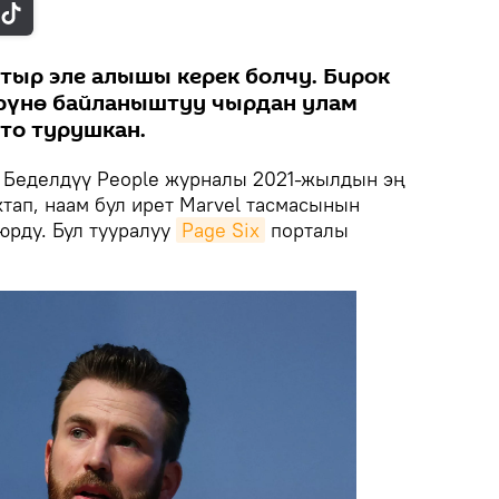
тыр эле алышы керек болчу. Бирок
өрүнө байланыштуу чырдан улам
то турушкан.
Беделдүү People журналы 2021-жылдын эң
тап, наам бул ирет Marvel тасмасынын
рду. Бул тууралуу
Page Siх
порталы