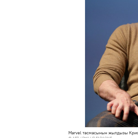
Marvel тасмасынын жылдызы Крис
©
AFP
/ PHILLIP FARAONE