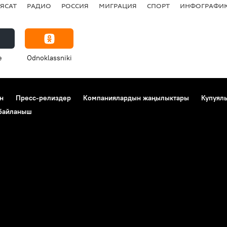
ЯСАТ
РАДИО
РОССИЯ
МИГРАЦИЯ
СПОРТ
ИНФОГРАФИ
e
Odnoklassniki
н
Пресс-релиздер
Компаниялардын жаңылыктары
Купуял
 байланыш