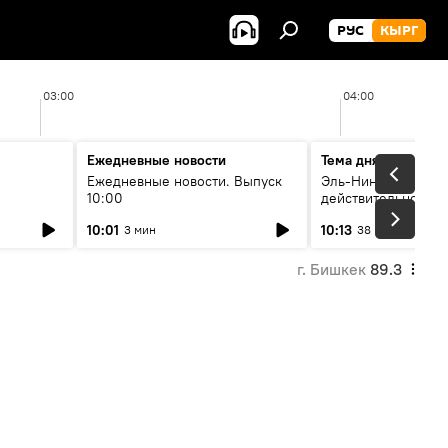
РУС
КЫРГ
03:00
04:00
Ежедневные новости
Тема дня
Ежедневные новости. Выпуск
Эль-Ниньо, жара и 
10:00
действительно вли
 өнүгүү
погоду в Кыргызст
10:01
10:13
3 мин
38 мин
г. Бишкек
89.3