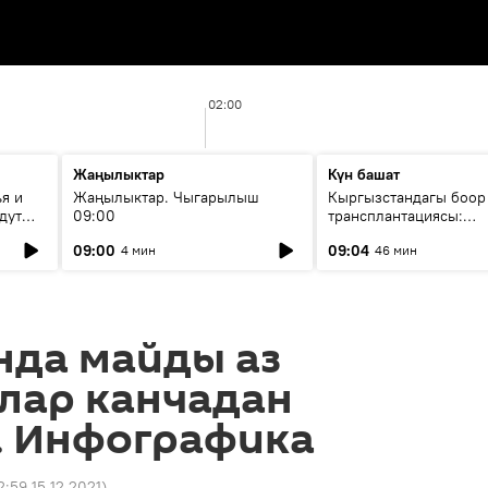
02:00
Жаңылыктар
Күн башат
я и
Жаңылыктар. Чыгарылыш
Кыргызстандагы боор
дут
09:00
трансплантациясы:
жетишкендиктер жана
09:00
09:04
4 мин
46 мин
келечеги
нда майды аз
лар канчадан
. Инфографика
2:59 15.12.2021
)