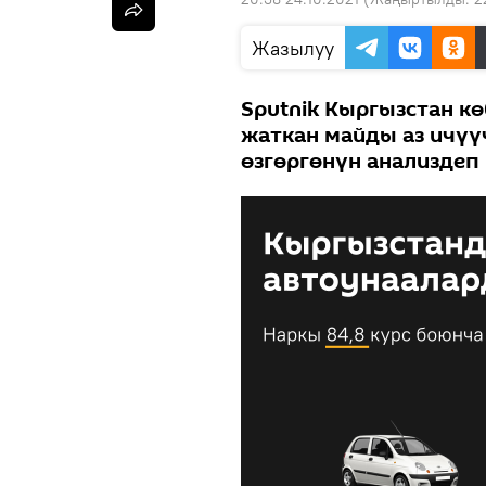
Жазылуу
Sputnik Кыргызстан к
жаткан майды аз ичүү
өзгөргөнүн анализдеп 