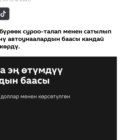
өбүрөөк суроо-талап менен сатылып
чү автоунаалардын баасы кандай
көрдү.