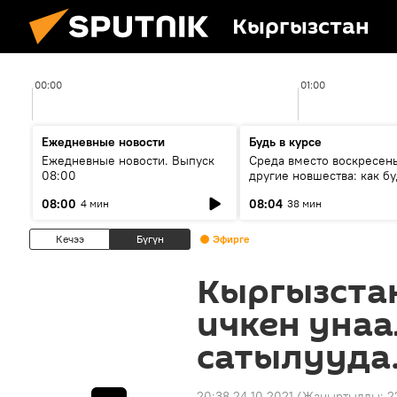
Кыргызстан
00:00
01:00
Ежедневные новости
Будь в курсе
Ежедневные новости. Выпуск
Среда вместо воскресень
08:00
другие новшества: как бу
проходить выборы в КР?
08:00
08:04
4 мин
38 мин
Кечээ
Бүгүн
Эфирге
Кыргызста
ичкен унаа
сатылууда
20:38 24.10.2021
(Жаңыртылды:
2