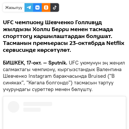
Жазылуу
UFC чемпиону Шевченко Голливуд
жылдызы Холли Берри менен тасмада
спорттогу каршылаштардан болушат.
Тасманын премьерасы 23-октябрда Netflix
сервисинде көрсөтүлөт.
БИШКЕК, 17-окт. — Sputnik.
UFC уюмунун эң жеңил
салмактагы чемпиону, кыргызстандык Валентина
Шевченко Instagram баракчасында Bruised ("В
синяках", "Көгала болгондо") тасмасын тартуу
учурундагы сүрөттөр менен бөлүштү.