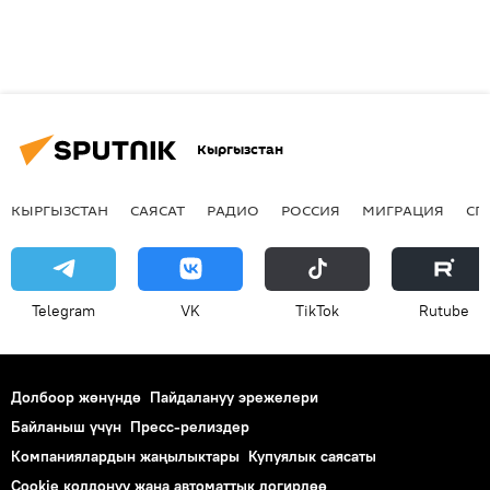
Кыргызстан
КЫРГЫЗСТАН
САЯСАТ
РАДИО
РОССИЯ
МИГРАЦИЯ
СП
Telegram
VK
ТikТоk
Rutube
Долбоор жөнүндө
Пайдалануу эрежелери
Байланыш үчүн
Пресс-релиздер
Компаниялардын жаңылыктары
Купуялык саясаты
Cookie колдонуу жана автоматтык логирлөө