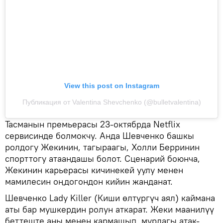
View this post on Instagram
Публикация от Valentina Shevchenko (@bulletvalentina)
Тасманын премьерасы 23-октябрда Netflix
сервисинде болмокчу. Анда Шевченко башкы
ролдогу Жекинин, тагыраагы, Холли Берринин
спорттогу атаандашы болот. Сценарий боюнча,
Жекинин карьерасы кичинекей уулу менен
мамилесин оңдогондон кийин жанданат.
Шевченко Lady Killer (Киши өлтүргүч аял) каймана
аты бар мушкердин ролун аткарат. Жеки маанилүү
беттеште аны менен кармашып, мурдагы атак-