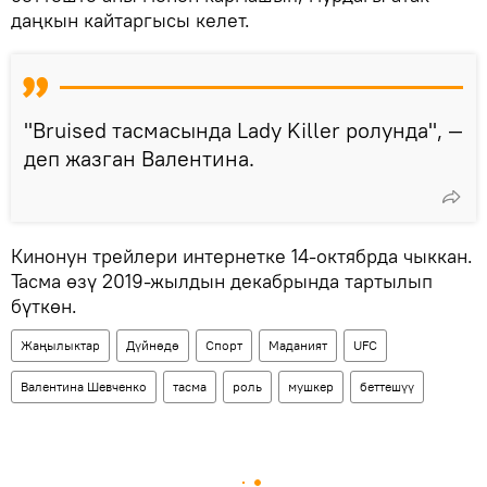
даңкын кайтаргысы келет.
"Bruised тасмасында Lady Killer ролунда", —
деп жазган Валентина.
Кинонун трейлери интернетке 14-октябрда чыккан.
Тасма өзү 2019-жылдын декабрында тартылып
бүткөн.
Жаңылыктар
Дүйнөдө
Спорт
Маданият
UFC
Валентина Шевченко
тасма
роль
мушкер
беттешүү