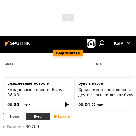
КЫРГ
Кыргызстан
00:00
01:00
Ежедневные новости
Будь в курсе
Ежедневные новости. Выпуск
Среда вместо воскресенья и
08:00
другие новшества: как будут
проходить выборы в КР?
08:00
08:04
4 мин
38 мин
Кечээ
Бүгүн
Эфирге
г. Бишкек
89.3