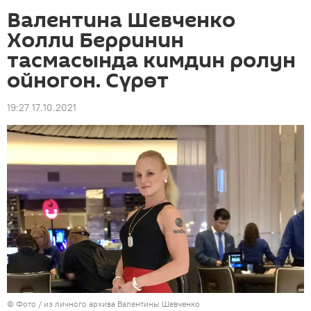
Валентина Шевченко
Холли Берринин
тасмасында кимдин ролун
ойногон. Сүрөт
19:27 17.10.2021
© Фото / из личного архива Валентины Шевченко