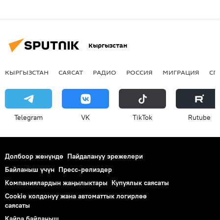
Кыргызстан
КЫРГЫЗСТАН
САЯСАТ
РАДИО
РОССИЯ
МИГРАЦИЯ
СП
Telegram
VK
ТikТоk
Rutube
Долбоор жөнүндө
Пайдалануу эрежелери
Байланыш үчүн
Пресс-релиздер
Компаниялардын жаңылыктары
Купуялык саясаты
Cookie колдонуу жана автоматтык логирлөө
саясаты
Кайра байланыш