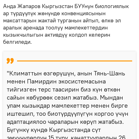
Анда Жапаров Кыргызстан БУУнун биологиялык
ар түрдүүлүк жөнүндө конвенциясынын
максаттарын жактай турганын айтып, өлкө эл
аралык аренада тоолуу мамлекеттердин
кызыкчылыгын активдүү колдоп келерин
белгиледи.
"Климаттын өзгөрүшүн, анын Тянь-Шань
менен Памирдин экосистемасына
тийгизген терс таасирин биз күн өткөн
сайын көбүрөөк сезип жатабыз. Мындан
улам кызыкдар мамлекеттер менен бирге
иштешип, тоо биотүрдүүлүгүн коргоо үчүн
адаптациялоо чараларын көрүп жатабыз.
Бүгүнкү күндө Кыргызстанда сүт
эмүүчүлөрдүн 15 түрү, канаттуулардын 26