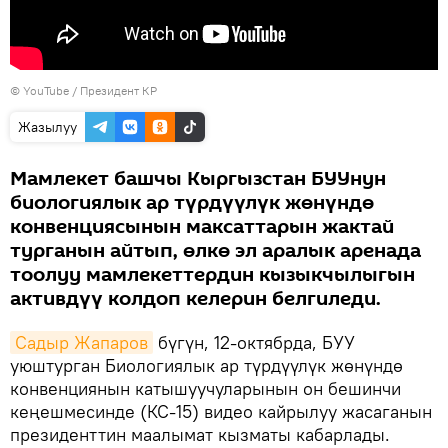
© YouTube / Президент КР
Жазылуу
Мамлекет башчы Кыргызстан БУУнун
биологиялык ар түрдүүлүк жөнүндө
конвенциясынын максаттарын жактай
турганын айтып, өлкө эл аралык аренада
тоолуу мамлекеттердин кызыкчылыгын
активдүү колдоп келерин белгиледи.
Садыр Жапаров
бүгүн, 12-октябрда, БУУ
уюштурган Биологиялык ар түрдүүлүк жөнүндө
конвенциянын катышуучуларынын он бешинчи
кеңешмесинде (КС-15) видео кайрылуу жасаганын
президенттин маалымат кызматы кабарлады.