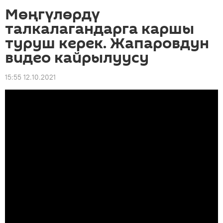
Мөңгүлөрдү
талкалагандарга каршы
туруш керек. Жапаровдун
видео кайрылуусу
15:55 12.10.2021