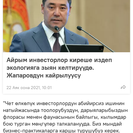
Айрым инвесторлор киреше издеп
экологияга зыян келтирүүдө.
Жапаровдун кайрылуусу
22 Аяк оона 2021, 10:01
"Чет өлкөлүк инвесторлордун абийирсиз ишинин
натыйжасында тоолорубуздун, дарыяларыбыздын
флорасы менен фаунасынын байлыгы, кылымдар
бою турган мөңгүлөр талкаланууда. Биз мындай
бизнес-практикаларга каршы турушубуз керек.