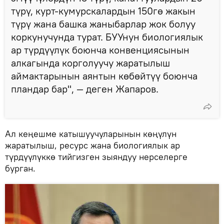
түрү, курт-кумурскалардын 150гө жакын
түрү жана башка жаныбарлар жок болуу
коркунучунда турат. БУУнун биологиялык
ар түрдүүлүк боюнча конвенциясынын
алкагында корголуучу жаратылыш
аймактарынын аянтын көбөйтүү боюнча
пландар бар", — деген Жапаров.
Ал кеңешме катышуучуларынын көңүлүн
жаратылыш, ресурс жана биологиялык ар
түрдүүлүккө тийгизген зыяндуу нерселерге
бурган.