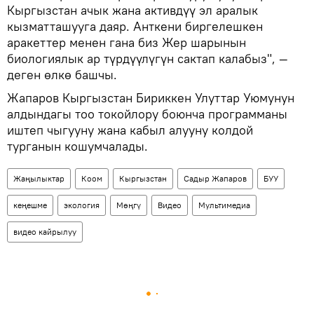
Кыргызстан ачык жана активдүү эл аралык
кызматташууга даяр. Анткени биргелешкен
аракеттер менен гана биз Жер шарынын
биологиялык ар түрдүүлүгүн сактап калабыз", —
деген өлкө башчы.
Жапаров Кыргызстан Бириккен Улуттар Уюмунун
алдындагы тоо токойлору боюнча программаны
иштеп чыгууну жана кабыл алууну колдой
турганын кошумчалады.
Жаңылыктар
Коом
Кыргызстан
Садыр Жапаров
БУУ
кеңешме
экология
Мөңгү
Видео
Мультимедиа
видео кайрылуу