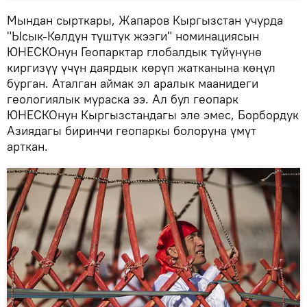
Мындан сырткары, Жапаров Кыргызстан учурда
"Ысык-Көлдүн түштүк жээги" номинациясын
ЮНЕСКОнун Геопарктар глобалдык түйүнүнө
киргизүү үчүн даярдык көрүп жатканына көңүл
бурган. Аталган аймак эл аралык маанидеги
геологиялык мураска ээ. Ал бул геопарк
ЮНЕСКОнун Кыргызстандагы эле эмес, Борбордук
Азиядагы биринчи геопаркы болоруна үмүт
арткан.