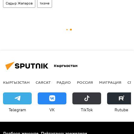
Садыр Жапаров
тизме
Кыргызстан
КЫРГЫЗСТАН
САЯСАТ
РАДИО
РОССИЯ
МИГРАЦИЯ
СП
Telegram
VK
ТikТоk
Rutube
Долбоор жөнүндө
Пайдалануу эрежелери