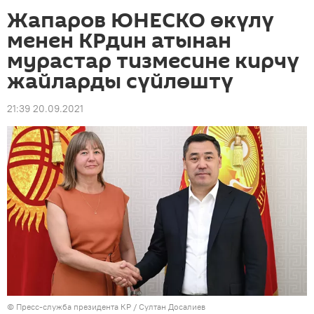
Жапаров ЮНЕСКО өкүлү
менен КРдин атынан
мурастар тизмесине кирчү
жайларды сүйлөштү
21:39 20.09.2021
©
Пресс-служба президента КР / Султан Досалиев