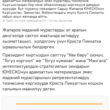
адамзаттын материалдык эмес мурастары тизмесине
Кыргызстандан бир нече объектилерди киргизүүгө даярдык
жүрүүдө. Бул тууралуу президент Садыр Жапаров ЮНЕСКОнун
Кыргызстан, Тажикстан, Өзбекстандагы өкүлү Криста Пиккатты
кабыл алып жатканда айтты.
©
Пресс-служба президента КР / Султан Досалиев
Жапаров маданий мурастарды эл аралык
деңгээлде сактоо жаатында активдүү
кызматташып, колдогону үчүн Криста Пиккатка
ыраазычылык билдирген.
Президент кыргыздын салттуу "Көк бөрү" оюнун,
"Тогуз коргоол" же "Тогуз кумалак" жана "Мангала"
интеллектуалдык-стратегиялык оюндарын
ЮНЕСКОнун адамзаттын материалдык эмес
маданий мурастарынын репрезентативдүү
тизмесине киргизүүдө Криста Пиккаттын кошкон
салымын маанилүү деген.