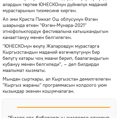
алардын төртөө ЮНЕСКОнун дүйнөлүк маданий
мурастарынын тизмесине кирген.
Ал эми Криста Пиккат Ош облусунун Өзгөн
шаарында өткөн "Өзгөн-Мунара-2021"
этнофольклордук фестивалына катышкандыгын
канааттануу менен белгилеген.
"ЮНЕСКОнун өкүлү Жапаровдун мурастарга
Кыргызстандын маданий өзгөчөлүгүнүн бир
бөлүгү катары чоң маани берип, баалагандыгын
кубануу менен белгиледи", — деп билдирди
маалымат кызматы.
Мындан сырткары, ал Кыргызстан демилгелеген
"Кыргыз жараны" программасын колдоого уюм
кызыкдар экенин кошумчалаган.
"Бизде ата-бабалардын сиздерге өткөрүп