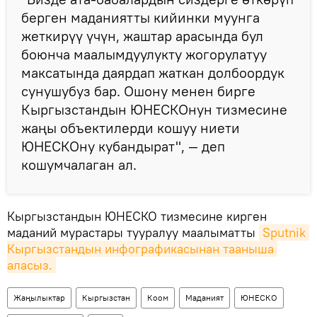
берген маданиятты кийинки муунга
жеткирүү үчүн, жаштар арасында бул
боюнча маалымдуулукту жогорулатуу
максатында даярдап жаткан долбоордук
сунушубуз бар. Ошону менен бирге
Кыргызстандын ЮНЕСКОнун тизмесине
жаңы объектилерди кошуу ниети
ЮНЕСКОну кубандырат", — деп
кошумчалаган ал.
Кыргызстандын ЮНЕСКО тизмесине кирген
маданий мурастары тууралуу маалыматты
Sputnik 
Кыргызстандын инфографикасынан тааныша 
аласыз.
Жаңылыктар
Кыргызстан
Коом
Маданият
ЮНЕСКО