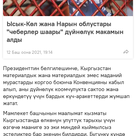
Ысык-Көл жана Нарын облустары
"чеберлер шаары" дүйнөлүк макамын
алды
12 Баш оона 2021, 19:14
Президенттин белгилешинче, Кыргызстан
материалдык жана материалдык эмес маданий
мурастарды коргоо боюнча Конвенцияны кабыл
алып, аны дүйнөлүк коомчулукта сактоо жана
өркүндөтүү үчүн бардык күч-аракеттерди жумшап
жатат.
Мамлекет башчынын маалымат кызматы
Кыргызстанда өлкөнүн улуттук тарыхы үчүн
өзгөчө мааниге ээ эки миңдей кыймылсыз
эстеликтер бар экенин билдирди. Бүгүнкү күндө