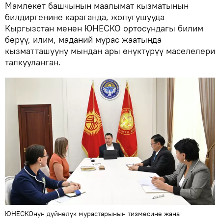
Мамлекет башчынын маалымат кызматынын
билдиргенине караганда, жолугушууда
Кыргызстан менен ЮНЕСКО ортосундагы билим
берүү, илим, маданий мурас жаатында
кызматташууну мындан ары өнүктүрүү маселелери
талкууланган.
ЮНЕСКОнун дүйнөлүк мурастарынын тизмесине жана