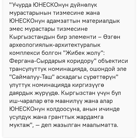
"Учурда ЮНЕСКОнун дүйнөлүк
мурастарынын тизмесине жана
ЮНЕСКОнун адамзаттын материалдык
эмес мурастары тизмесине
Кыргызстандын бир элементи – Өзгөн
археологиялык-архитектуралык
комплекси болгон "Жибек жолу":
Фергана-Сырдарыя коридору" объектиси
трансулуттук номинацияда, ошондой эле
"Саймалуу-Таш" аскадагы сүрөттөрүн"
улуттук номинацияда киргизүүгө
даярдык жүрүүдө. Кыргызстан үчүн бул
иш-чаралар өтө маанилүү жана алар
ЮНЕСКОнун колдоосуна, анын ичинде
усулдук жана гранттык жардамга
муктаж", — деп жазылган маалыматта.