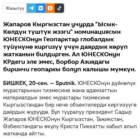
Жазылуу
Жапаров Кыргызстан учурда "Ысык-
Көлдүн түштүк жээги" номинациясын
ЮНЕСКОнун Геопарктар глобалдык
түйүнүнө киргизүү үчүн даярдык көрүп
жатканын билдирген. Ал ЮНЕСКОнун
КРдеги эле эмес, Борбор Азиядагы
биринчи геопаркы болуп калышы мүмкүн.
БИШКЕК, 20-сен. — Sputnik.
ЮНЕСКОнун дүйнөлүк
мурастарынын тизмесине жана адамзаттын
материалдык эмес мурастары тизмесине
Кыргызстандан бир нече объектилерди киргизүүгө
даярдык жүрүүдө. Бул тууралуу президент Садыр
Жапаров ЮНЕСКОнун Кыргызстан, Тажикстан,
Өзбекстандагы өкүлү Криста Пиккатты кабыл алып
жатканда айтты.