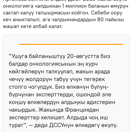
онкологияга чалдыккан 1 миллион баланын өмүрүн
сактап калуу тапшырмасын койгон. Себеби оору
кеч аныкталып, ага чалдыккандардын 80 пайызы
жашап кете албай калат.
"Ушуга байланыштуу 20-августта биз
балдар онкологиясынын эң курч
көйгөйлөрүн талкуулап, жакын арада
чечүү жолдорун табуу үчүн тегерек
столго чогулдук. Биз өлкөнүн булуң-
бурчунан эксперттерди, ошондой эле
коңшу өлкөлөрдүн алдыңкы адистерин
чакырдык. Жакында Франциядан
эксперттер келишет. Алдыда чоң иш
турат", — деди ДССУнун өлкөдөгү өкүлү.