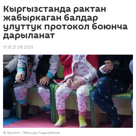
Кыргызстанда рактан
жабыркаган балдар
улуттук протокол боюнча
дарыланат
11:18 21.08.2021
©
Sputnik / Табылды Кадырбеков