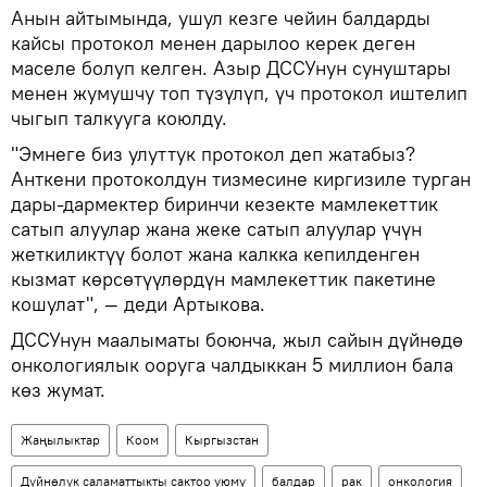
Анын айтымында, ушул кезге чейин балдарды
кайсы протокол менен дарылоо керек деген
маселе болуп келген. Азыр ДССУнун сунуштары
менен жумушчу топ түзүлүп, үч протокол иштелип
чыгып талкууга коюлду.
"Эмнеге биз улуттук протокол деп жатабыз?
Анткени протоколдун тизмесине киргизиле турган
дары-дармектер биринчи кезекте мамлекеттик
сатып алуулар жана жеке сатып алуулар үчүн
жеткиликтүү болот жана калкка кепилденген
кызмат көрсөтүүлөрдүн мамлекеттик пакетине
кошулат", — деди Артыкова.
ДССУнун маалыматы боюнча, жыл сайын дүйнөдө
онкологиялык ооруга чалдыккан 5 миллион бала
көз жумат.
Жаңылыктар
Коом
Кыргызстан
Дүйнөлүк саламаттыкты сактоо уюму
балдар
рак
онкология