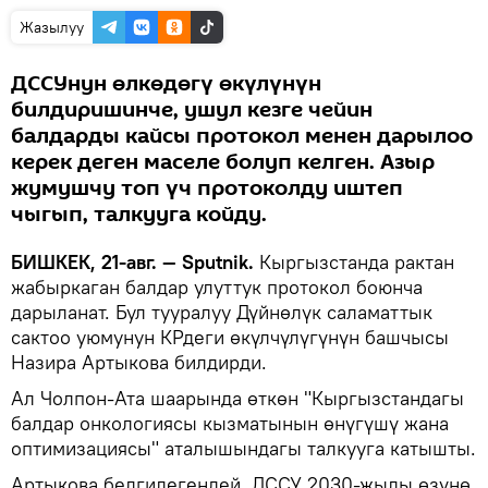
Жазылуу
ДССУнун өлкөдөгү өкүлүнүн
билдиришинче, ушул кезге чейин
балдарды кайсы протокол менен дарылоо
керек деген маселе болуп келген. Азыр
жумушчу топ үч протоколду иштеп
чыгып, талкууга койду.
БИШКЕК, 21-авг. — Sputnik.
Кыргызстанда рактан
жабыркаган балдар улуттук протокол боюнча
дарыланат. Бул тууралуу Дүйнөлүк саламаттык
сактоо уюмунун КРдеги өкүлчүлүгүнүн башчысы
Назира Артыкова билдирди.
Ал Чолпон-Ата шаарында өткөн "Кыргызстандагы
балдар онкологиясы кызматынын өнүгүшү жана
оптимизациясы" аталышындагы талкууга катышты.
Артыкова белгилегендей, ДССУ 2030-жылы өзүнө