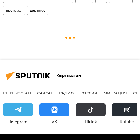
протокол
дарылоо
Кыргызстан
КЫРГЫЗСТАН
САЯСАТ
РАДИО
РОССИЯ
МИГРАЦИЯ
СП
Telegram
VK
ТikТоk
Rutube