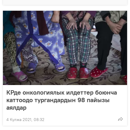
КРде онкологиялык илдеттер боюнча
каттоодо тургандардын 98 пайызы
аялдар
4 Кулжа 2021, 08:32